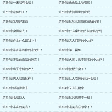
第295章一来就有收获！
第296章偷偷给土地增肥！
第297章老值钱了！
第298章夜间田里的发现
第299章发现好东西
第300章这玩意应该挺值钱的吧？
第301章卖田鼠去了
第302章什么赚钱的办法都能想到
第303章你拿什么跟我斗？
第304章无人问津的小龙虾
第305章谁吃谁迷糊的小龙虾！
第306章第一网鱼
第307章带给白雨洁的惊喜！
第308章火爆，供不应求的小龙虾！
第309章出乎意料的收入
第310章把配方卖了！
第311章男人就该这样！
第312章让人吃惊的意外收获！
第313章财运滚滚来
第314章又有礼物拿
第315章收获巨大
第316章这只狐狸不一般！
第317章丰富的奖品！
第318章这奖品必须拿下！