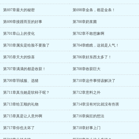
第697章最大的秘密
第698章金条，都是金条！
第699章接踵而至的好事
第700章奶浆菌
第701章山上的变化
第702章不敢想象啊
第703章属实是给脸不要脸了
第704章瞧瞧，这就是人气！
第705章天大的惊喜
第706章好东西太多了！
第707章满满的都是收获！
第708章收获巨大
第709章羽绒服、选猪
第710章这件事情该解决了
第711章真当她是软柿子呢？
第712章意料之外
第713章给王顺的礼物
第714章没有对比就没有伤害
第715章真是让人意外啊
第716章疯狂的想法
第717章你也太坏了
第718章好事上门