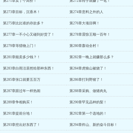
第271章卖了个高价！
第272章转手就赚了一笔！
第273章目标，沉香木！
第274章意料之外的人
第275章比比谁的存款多？
第276章大项目啊！
第277章一不小心又碰到好货了！
第278章震惊王顺一百年！
第279章等猎物上门！
第280章轰动全村！
第281章能卖多少钱？！
第282章一晚上就赚那么多？
第283章白雨洁居然给那种东西！
第284章虎狼山被烧了！
第285章张口就要五百万
第286章打到野猪了！
第287章跟过年一样热闹
第288章采购、做猪肉丸
第289章争相购买！
第290章罕见品种的梨！
第291章提前分地！
第292章第一个选地的！
第293章挖出好东西了！
第294章炸山、新的奋斗目标！