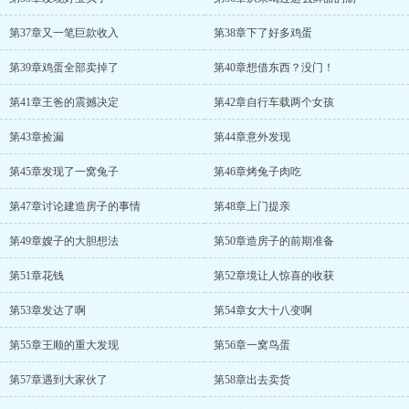
第37章又一笔巨款收入
第38章下了好多鸡蛋
第39章鸡蛋全部卖掉了
第40章想借东西？没门！
第41章王爸的震撼决定
第42章自行车载两个女孩
第43章捡漏
第44章意外发现
第45章发现了一窝兔子
第46章烤兔子肉吃
第47章讨论建造房子的事情
第48章上门提亲
第49章嫂子的大胆想法
第50章造房子的前期准备
第51章花钱
第52章境让人惊喜的收获
第53章发达了啊
第54章女大十八变啊
第55章王顺的重大发现
第56章一窝鸟蛋
第57章遇到大家伙了
第58章出去卖货