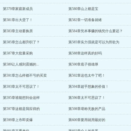
第579章家庭新成员
第580章山上都是宝
第581章出大货了！
第582章一切准备就绪
第583章主动要换房
第584章凭本事赚的钱凭什么要还？
第585章怎么都升职了？
第585章实力强就是可以为所欲为
第587章大批量采购
第588章这样真的好吗
第589让人感到震撼的...
第590章底子很雄厚
第591章怎么样都不亏的买卖
第592章这也太牛了吧！
第593章太不可思议了！
第594章超乎想象的价值！
第595章谁能想到会这样
第596章太不可思议了！
第597章这都是我应得的
第598章堪称无敌的产品
第599章上市即卖爆
第600章要用就用最好的