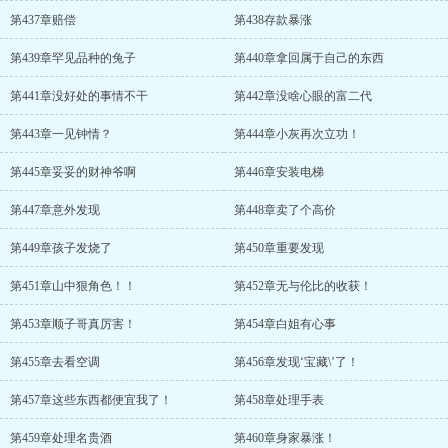
第437章赔偿
第438存款暴涨
第439章罕见品种的兔子
第440章拿回属于自己的东西
第441章没好处的事情不干
第442章没啥心眼的富二代
第443章一见钟情？
第444章小灰再次立功！
第445章妥妥的财神爷啊
第446章安装电梯
第447章意外发现
第448章卖了个高价
第449章孩子发烧了
第450章重要发现
第451章山中狠角色！！
第452章无与伦比的收获！
第453章顺子哥真厉害！
第454章白姐有心事
第455章去看空调
第456章发现‘宝藏\’了！
第457章这些东西都便宜我了！
第458章处理手表
第459章处理名贵酒
第460章身家暴涨！