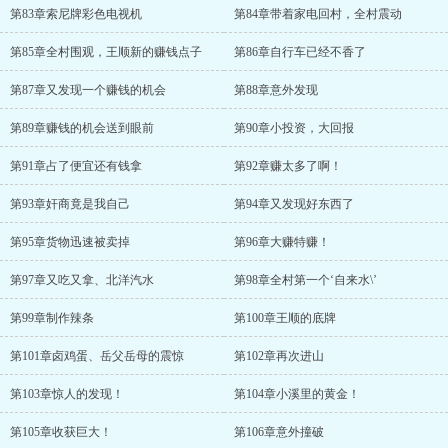
第83章索尼牌彩色电视机
第84章带着家电回村，全村震动
第85章全村围观，王顺新的赚钱点子
第86章自行车已经不香了
第87章又发现一个赚钱的机会
第88章意外发现
第89章赚钱的机会送到眼前
第90章小投资，大回报
第91章占了便宜还有钱拿
第92章赚太多了啊！
第93章奸商竟是我自己
第94章又发现好东西了
第95章货物迅速被卖掉
第96章大赚特赚！
第97章又吃又拿、北洋汽水
第98章全村第一个‘自来水\’
第99章制作辣条
第100章王顺的底牌
第101章卤鸡蛋、岳父岳母的震惊
第102章再次进山
第103章惊人的发现！
第104章小溪里的黄金！
第105章收获巨大！
第106章意外撞破