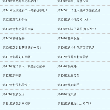
第389章居然是罕见的品种！
第390章麻笋、养胖头鱼
第391章应该能卖个不错的价钱吧？
第392章一个让人感到惊喜的消息
第393章新品种猎物！
第394章这个能卖多少钱？
第395章意料之外的变故！
第396章别人不要的‘好东西\’！
第397章特殊品种
第398章猪中极品！
第399章又是收获满满的一天！
第400章这个时代的百货商场
第401章都是好东西啊！
第402章又是全村大震动
第403章这个男人，就是那么的牛
第404章杨峻熙！
第405章好消息
第406章批量卖货
第407章村民都震惊了
第408章奖励到手！
第409章投资饭店
第410章龙凤胎！
第411章这就是幸福啊
第412章这礼物也太多了吧