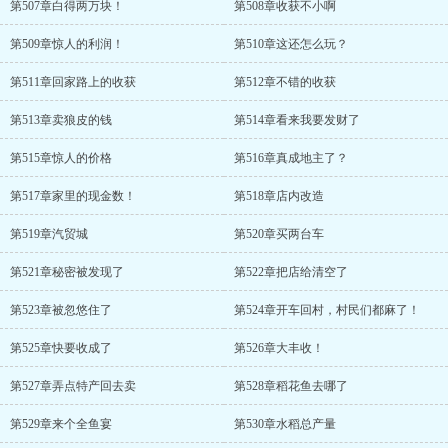
第507章白得两万块！
第508章收获不小啊
第509章惊人的利润！
第510章这还怎么玩？
第511章回家路上的收获
第512章不错的收获
第513章卖狼皮的钱
第514章看来我要发财了
第515章惊人的价格
第516章真成地主了？
第517章家里的现金数！
第518章店内改造
第519章汽贸城
第520章买两台车
第521章秘密被发现了
第522章把店给清空了
第523章被忽悠住了
第524章开车回村，村民们都麻了！
第525章快要收成了
第526章大丰收！
第527章弄点特产回去卖
第528章稻花鱼去哪了
第529章来个全鱼宴
第530章水稻总产量