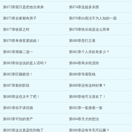
第673章我只是把他当弟弟
第674章送超多东西
第675章全家都有房子
第676章白雨洁不为人知的一面
第677章收获之时
第678章快乐就是这么简单
第679章单身富婆姐姐！
第680章歪打正着
第681章艰难二选一
第682章个人存款有多少？
第683章你这说的是人话吗？
第684章风水轮流转
第685章巨额赔偿！
第686章等着取钱
第687章新的阶段
第688章还有这种好事？
第689章这也太牛了吧！
第690章他可太喜欢了！
第691章你不讲武德
第692章一套接着一套
第693章可怕的资产
第694章天才的想法
第695章这次真是吃到饱了
第696章还有羊毛可以薅？