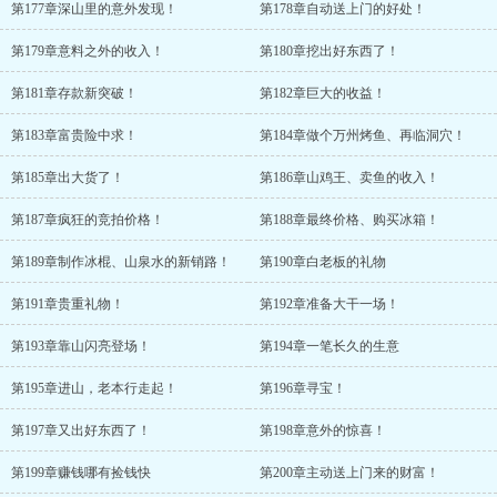
第177章深山里的意外发现！
第178章自动送上门的好处！
第179章意料之外的收入！
第180章挖出好东西了！
第181章存款新突破！
第182章巨大的收益！
第183章富贵险中求！
第184章做个万州烤鱼、再临洞穴！
第185章出大货了！
第186章山鸡王、卖鱼的收入！
第187章疯狂的竞拍价格！
第188章最终价格、购买冰箱！
第189章制作冰棍、山泉水的新销路！
第190章白老板的礼物
第191章贵重礼物！
第192章准备大干一场！
第193章靠山闪亮登场！
第194章一笔长久的生意
第195章进山，老本行走起！
第196章寻宝！
第197章又出好东西了！
第198章意外的惊喜！
第199章赚钱哪有捡钱快
第200章主动送上门来的财富！