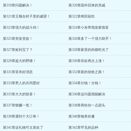
第319章问题解决！
第320章国外回来的亲戚
第321章王顺在村子里的威望！
第322章烤田鼠吃
第323章强大的战斗鸡！
第324章小灰带我发家致富
第325章突发变故！
第326章多了一个强力助手！
第327章捡到宝了？
第328章家里的肉都吃光了
第329章超大的野猪！
第330章存款再次上涨！
第331章宣布好消息
第332章新的创收之路！
第333章男人的共同爱好
第334章分钱！分钱！
第335章大大的惊喜！
第336章这问题我能解决
第337章狠赚一笔！·
第338章再给你一点甜头
第339章遇到个大订单！
第340章物美价廉
第341章这礼物可太喜欢了
第342章罕见的品种