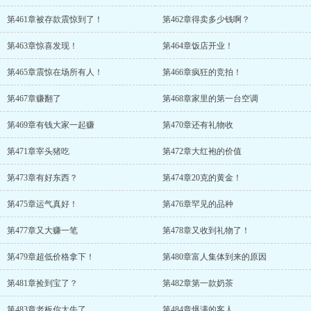
第461章被存款震惊到了！
第462章得卖多少钱啊？
第463章惊喜发现！
第464章饭店开业！
第465章震惊在场所有人！
第466章疯狂的竞拍！
第467章赚翻了
第468章家里的第一台空调
第469章有钱大家一起赚
第470章还有礼物收
第471章宰头猪吃
第472章大红袍的价值
第473章有好东西？
第474章20克的黄金！
第475章运气真好！
第476章罕见的品种
第477章又大赚一笔
第478章又收到礼物了！
第479章超低价格拿下！
第480章富人集体到来的原因
第481章捡到宝了？
第482章第一款奶茶
第483章老板你太牛了
第484章爆满的客人