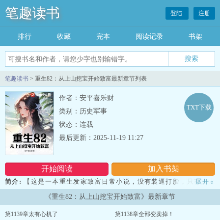
笔趣读书
登陆
注册
排行
收藏
完本
阅读记录
书架
笔趣读书
> 重生82：从上山挖宝开始致富最新章节列表
作者：安平喜乐财
TXT下载
类别：历史军事
状态：连载
最后更新：2025-11-19 11:27
开始阅读
加入书架
简介:
【这是一本重生发家致富日常小说，没有装逼打脸，只有上山
展开
»
下河的悠闲。 年代文，日常，赚钱，种田，恋爱，家长里短！】王
《重生82：从上山挖宝开始致富》最新章节
顺重生到1982，前世的他有太多的遗憾，今生得以弥补。 刚开局，
就遇到了村长女儿，未来的白富美落水。王顺毫不犹豫的跳下
第1139章太有心机了
第1138章全部变卖掉！