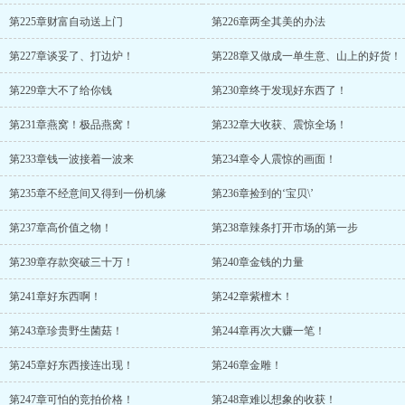
第225章财富自动送上门
第226章两全其美的办法
第227章谈妥了、打边炉！
第228章又做成一单生意、山上的好货！
第229章大不了给你钱
第230章终于发现好东西了！
第231章燕窝！极品燕窝！
第232章大收获、震惊全场！
第233章钱一波接着一波来
第234章令人震惊的画面！
第235章不经意间又得到一份机缘
第236章捡到的‘宝贝\’
第237章高价值之物！
第238章辣条打开市场的第一步
第239章存款突破三十万！
第240章金钱的力量
第241章好东西啊！
第242章紫檀木！
第243章珍贵野生菌菇！
第244章再次大赚一笔！
第245章好东西接连出现！
第246章金雕！
第247章可怕的竞拍价格！
第248章难以想象的收获！