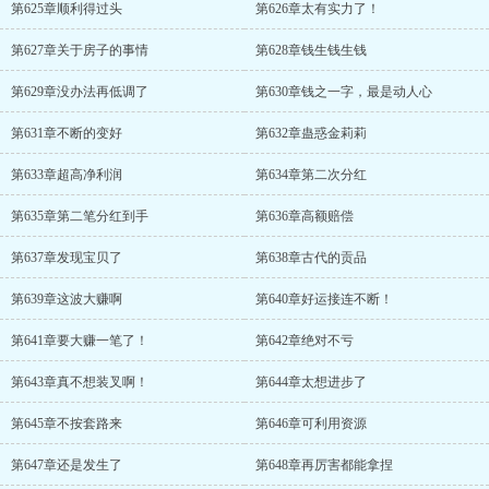
第625章顺利得过头
第626章太有实力了！
第627章关于房子的事情
第628章钱生钱生钱
第629章没办法再低调了
第630章钱之一字，最是动人心
第631章不断的变好
第632章蛊惑金莉莉
第633章超高净利润
第634章第二次分红
第635章第二笔分红到手
第636章高额赔偿
第637章发现宝贝了
第638章古代的贡品
第639章这波大赚啊
第640章好运接连不断！
第641章要大赚一笔了！
第642章绝对不亏
第643章真不想装叉啊！
第644章太想进步了
第645章不按套路来
第646章可利用资源
第647章还是发生了
第648章再厉害都能拿捏