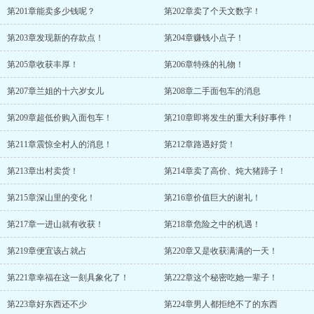
第201章能卖多少钱呢？
第202章卖了个天文数字！
第203章发现新的存款点！
第204章赚钱小点子！
第205章收获丰厚！
第206章特殊的礼物！
第207章兰姐的十六岁女儿
第208章二手面包车的消息
第209章超低价购入面包车！
第210章即将发生的重大利好事件！
第211章震惊全村人的消息！
第212章路遇好货！
第213章出村卖货！
第214章卖了高价、炖大猪蹄子！
第215章深山里的变化！
第216章价值巨大的谢礼！
第217章一进山就有收获！
第218章危险之中的机遇！
第219章便宜该占就占
第220章又是收获满满的一天！
第221章幸福在这一刻具象化了！
第222章这个秘密吃她一辈子！
第223章好东西还不少
第224章男人都拒绝不了的东西