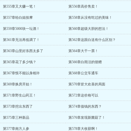
第555章又大赚一笔！
第556章高价售卖！
第557章给白姐按摩
第558章从没有吃过的美味！
第559章5000块一坛酒！
第560章超级大胆的想法！
第561章无法再低调了！
第562章这跟白送有什么区别？
第563章山里好东西太多了
第564章大干一票！
第565章花了多少钱？
第566章白雨洁的馈赠
第567章恨不能以身相许
第568章公交车通车
第569章换房开始！
第570章皆大欢喜的局面
第571章野生山药王！
第572章这价格可以
第573章挖出东西了
第574章值钱的东西？
第575章三种新品
第576章发现新菌菇了！
第577章南方人参
第578章大收获啊！