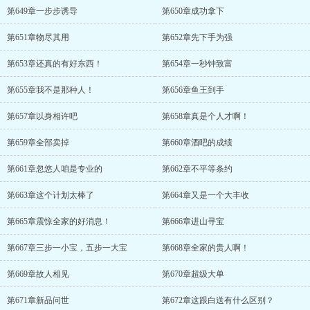
第649章一步步诱导
第650章成功拿下
第651章物尽其用
第652章先下手为强
第653章还真的有好东西！
第654章一秒钟致富
第655章我不是那种人！
第656章鱼王到手
第657章以身相许吧
第658章真是个人才啊！
第659章全部卖掉
第660章酒吧的成绩
第661章忽悠人咱是专业的
第662章不平等条约
第663章这个计划太棒了
第664章又是一个大丰收
第665章震惊全家的好消息！
第666章进山寻宝
第667章三步一小宝，五步一大宝
第668章全家的贵人啊！
第669章故人相见
第670章超级大单
第671章新品问世
第672章这跟白送有什么区别？