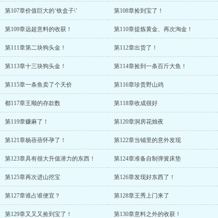
第107章价值巨大的‘铁盒子\’
第108章捡到宝了！
第109章远超意料的收获！
第110章提炼黄金、再次淘金！
第111章第二块狗头金！
第112章出货了！
第113章十三块狗头金！
第114章捡到一条百斤大鱼！
第115章一条鱼卖了个天价
第116章珍贵野山鸡
都117章王顺的存款数
第118章收成很好
第119章赚麻了！
第120章洞房花烛夜
第121章杨蓓蓓怀孕了！
第122章当铺里的意外发现
第123章具有很大升值潜力的东西！
第124章准备自制弹簧床垫
第125章再次进山挖宝
第126章发现好东西了！
第127章谁占谁便宜？
第128章王秀上门来了
第129章又又又捡到宝了！
第130章意料之外的收获！