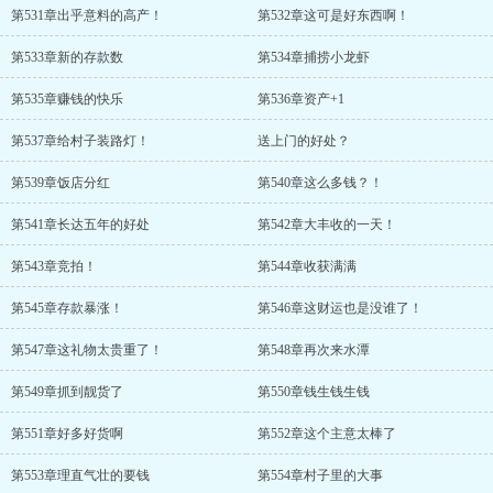
第531章出乎意料的高产！
第532章这可是好东西啊！
第533章新的存款数
第534章捕捞小龙虾
第535章赚钱的快乐
第536章资产+1
第537章给村子装路灯！
送上门的好处？
第539章饭店分红
第540章这么多钱？！
第541章长达五年的好处
第542章大丰收的一天！
第543章竞拍！
第544章收获满满
第545章存款暴涨！
第546章这财运也是没谁了！
第547章这礼物太贵重了！
第548章再次来水潭
第549章抓到靓货了
第550章钱生钱生钱
第551章好多好货啊
第552章这个主意太棒了
第553章理直气壮的要钱
第554章村子里的大事