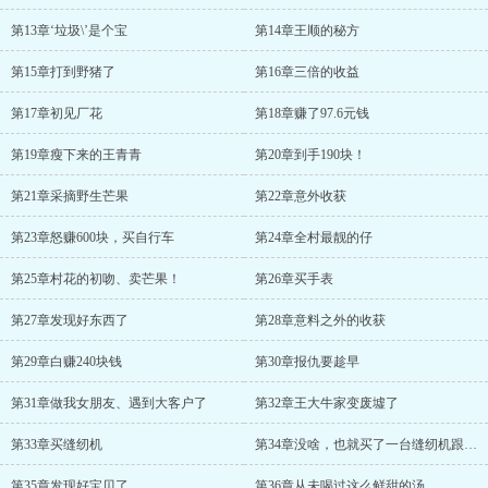
第13章‘垃圾\’是个宝
第14章王顺的秘方
第15章打到野猪了
第16章三倍的收益
第17章初见厂花
第18章赚了97.6元钱
第19章瘦下来的王青青
第20章到手190块！
第21章采摘野生芒果
第22章意外收获
第23章怒赚600块，买自行车
第24章全村最靓的仔
第25章村花的初吻、卖芒果！
第26章买手表
第27章发现好东西了
第28章意料之外的收获
第29章白赚240块钱
第30章报仇要趁早
第31章做我女朋友、遇到大客户了
第32章王大牛家变废墟了
第33章买缝纫机
第34章没啥，也就买了一台缝纫机跟收音机
第35章发现好宝贝了
第36章从未喝过这么鲜甜的汤