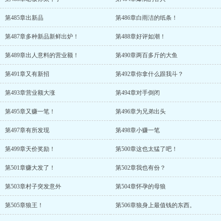
第485章出新品
第486章白雨洁的纸条！
第487章多种新品新鲜出炉！
第488章好评如潮！
第489章出人意料的营业额！
第490章两百多斤的大鱼
第491章又有新招
第492章你拿什么跟我斗？
第493章营业额大涨
第494章对手倒闭
第495章又赚一笔！
第496章为兄弟出头
第497章有所发现
第498章小赚一笔
第499章天价奖励！
第500章这也太猛了吧！
第501章赚大发了！
第502章我也有份？
第503章村子突发意外
第504章怀孕的母狼
第505章狼王！
第506章狼身上最值钱的东西。