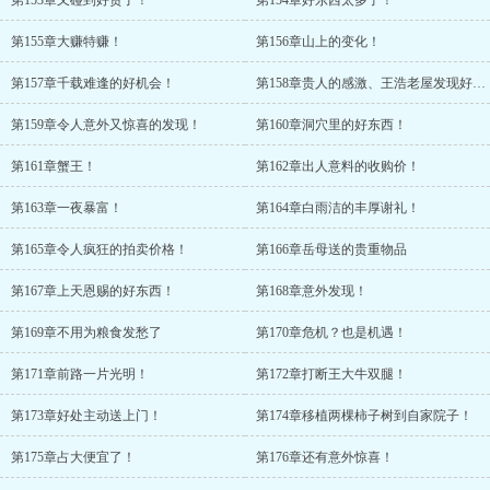
第153章又碰到好货了！
第154章好东西太多了！
第155章大赚特赚！
第156章山上的变化！
第157章千载难逢的好机会！
第158章贵人的感激、王浩老屋发现好东西
第159章令人意外又惊喜的发现！
第160章洞穴里的好东西！
第161章蟹王！
第162章出人意料的收购价！
第163章一夜暴富！
第164章白雨洁的丰厚谢礼！
第165章令人疯狂的拍卖价格！
第166章岳母送的贵重物品
第167章上天恩赐的好东西！
第168章意外发现！
第169章不用为粮食发愁了
第170章危机？也是机遇！
第171章前路一片光明！
第172章打断王大牛双腿！
第173章好处主动送上门！
第174章移植两棵柿子树到自家院子！
第175章占大便宜了！
第176章还有意外惊喜！