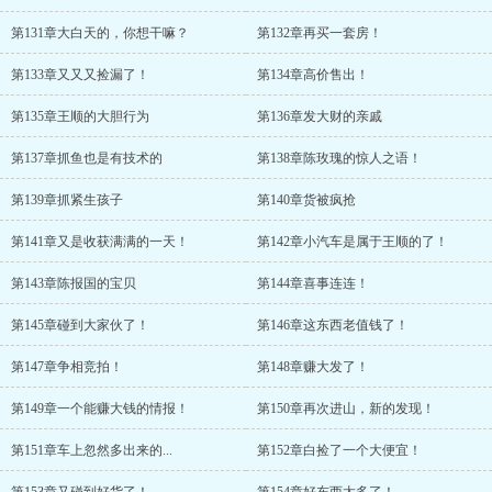
第131章大白天的，你想干嘛？
第132章再买一套房！
第133章又又又捡漏了！
第134章高价售出！
第135章王顺的大胆行为
第136章发大财的亲戚
第137章抓鱼也是有技术的
第138章陈玫瑰的惊人之语！
第139章抓紧生孩子
第140章货被疯抢
第141章又是收获满满的一天！
第142章小汽车是属于王顺的了！
第143章陈报国的宝贝
第144章喜事连连！
第145章碰到大家伙了！
第146章这东西老值钱了！
第147章争相竞拍！
第148章赚大发了！
第149章一个能赚大钱的情报！
第150章再次进山，新的发现！
第151章车上忽然多出来的...
第152章白捡了一个大便宜！