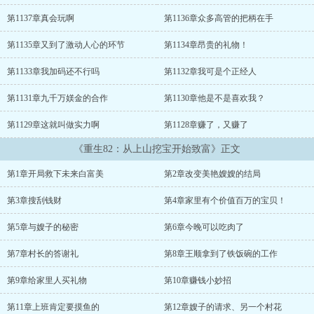
去。 这一跳，他的人生轨迹也跟着不同了起来.........
第1137章真会玩啊
第1136章众多高管的把柄在手
第1135章又到了激动人心的环节
第1134章昂贵的礼物！
第1133章我加码还不行吗
第1132章我可是个正经人
第1131章九千万媄金的合作
第1130章他是不是喜欢我？
第1129章这就叫做实力啊
第1128章赚了，又赚了
《重生82：从上山挖宝开始致富》正文
第1章开局救下未来白富美
第2章改变美艳嫂嫂的结局
第3章搜刮钱财
第4章家里有个价值百万的宝贝！
第5章与嫂子的秘密
第6章今晚可以吃肉了
第7章村长的答谢礼
第8章王顺拿到了铁饭碗的工作
第9章给家里人买礼物
第10章赚钱小妙招
第11章上班肯定要摸鱼的
第12章嫂子的请求、另一个村花