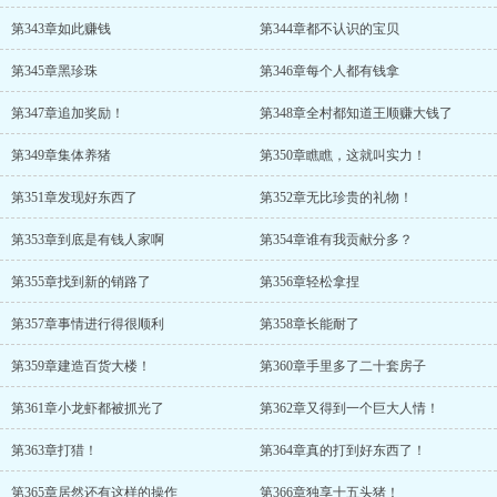
第343章如此赚钱
第344章都不认识的宝贝
第345章黑珍珠
第346章每个人都有钱拿
第347章追加奖励！
第348章全村都知道王顺赚大钱了
第349章集体养猪
第350章瞧瞧，这就叫实力！
第351章发现好东西了
第352章无比珍贵的礼物！
第353章到底是有钱人家啊
第354章谁有我贡献分多？
第355章找到新的销路了
第356章轻松拿捏
第357章事情进行得很顺利
第358章长能耐了
第359章建造百货大楼！
第360章手里多了二十套房子
第361章小龙虾都被抓光了
第362章又得到一个巨大人情！
第363章打猎！
第364章真的打到好东西了！
第365章居然还有这样的操作
第366章独享十五头猪！