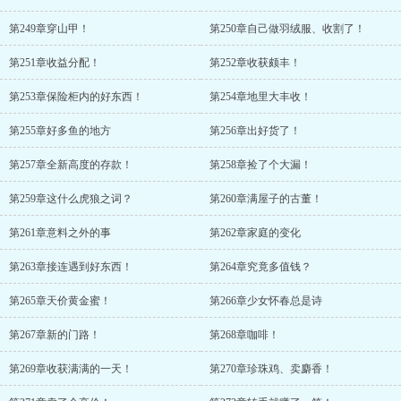
第249章穿山甲！
第250章自己做羽绒服、收割了！
第251章收益分配！
第252章收获颇丰！
第253章保险柜内的好东西！
第254章地里大丰收！
第255章好多鱼的地方
第256章出好货了！
第257章全新高度的存款！
第258章捡了个大漏！
第259章这什么虎狼之词？
第260章满屋子的古董！
第261章意料之外的事
第262章家庭的变化
第263章接连遇到好东西！
第264章究竟多值钱？
第265章天价黄金蜜！
第266章少女怀春总是诗
第267章新的门路！
第268章咖啡！
第269章收获满满的一天！
第270章珍珠鸡、卖麝香！