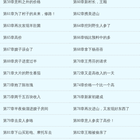
第59章意料之外的价格
第60章新村长，王顺
第61章为了村子的未来，修路！
第62章携美进山
第63章再次发现羊肚菌
第64章挖到野生人参了
第65章高价
第66章钱比预料中的多
第67章嫂子误会了
第68章拿下杨蓓蓓
第69章房子进度过半
第70章王秀芬的请求
第71章大片的野生番茄
第72章又是高收入的一天
第73章抱了陈玫瑰
第74章价格一个比一个高
第75章两千五百块收入
第76章新家初建成
第77章半夜偷溜进嫂子房间
第78章再次进山，又发现好东西了
第79章去卖人参咯
第80章意人参卖了高价！
第81章下山买彩电、摩托车去
第82章王顺被偷亲了