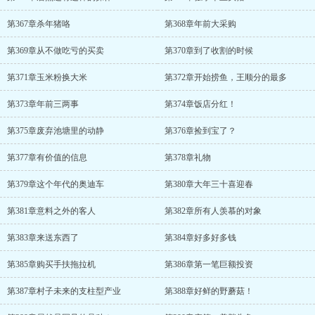
第367章杀年猪咯
第368章年前大采购
第369章从不做吃亏的买卖
第370章到了收割的时候
第371章玉米粉换大米
第372章开始捞鱼，王顺分的最多
第373章年前三两事
第374章饭店分红！
第375章废弃池塘里的动静
第376章捡到宝了？
第377章有价值的信息
第378章礼物
第379章这个年代的奥迪车
第380章大年三十喜迎春
第381章意料之外的客人
第382章所有人羡慕的对象
第383章来送东西了
第384章好多好多钱
第385章购买手扶拖拉机
第386章第一笔巨额投资
第387章村子未来的支柱型产业
第388章好鲜的野蘑菇！