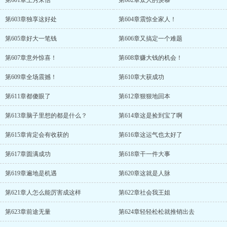
第601章王秀来信
第602章众人的羡慕
第603章独享这好处
第604章震惊全家人！
第605章好大一笔钱
第606章又搞定一个难题
第607章意外惊喜！
第608章赚大钱的机会！
第609章全场震撼！
第610章大获成功
第611章都傻眼了
第612章狠狠地回本
第613章脑子里想的都是什么？
第614章这是捡到宝了啊
第615章肯定会有收获的
第616章这运气也太好了
第617章圆满成功
第618章干一件大事
第619章遍地是机遇
第620章这就是人脉
第621章人怎么能厉害成这样
第622章社会我王姐
第623章前途无量
第624章轻轻松松就推销出去