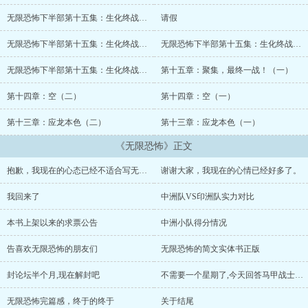
无限恐怖下半部第十五集：生化终战（二） 第十七章：原暗对洪荒……终结与开始（一）
请假
无限恐怖下半部第十五集：生化终战（二） 第十六章：永不腐朽的侠！（二）
无限恐怖下半部第十五集：生化终战（二） 第十六章：永不腐朽的侠！（一）
无限恐怖下半部第十五集：生化终战（二） 第十五章：聚集，最终一战！（二）
第十五章：聚集，最终一战！（一）
第十四章：空（二）
第十四章：空（一）
第十三章：应龙本色（二）
第十三章：应龙本色（一）
《无限恐怖》正文
抱歉，我现在的心态已经不适合写无限恐怖了
谢谢大家，我现在的心情已经好多了。
我回来了
中洲队VS印洲队实力对比
本书上架以来的求票公告
中洲小队得分情况
告喜欢无限恐怖的朋友们
无限恐怖的简文实体书正版
封论坛半个月,现在解封吧
不需要一个星期了,今天回答马甲战士等人
无限恐怖完篇感，终于的终于
关于结尾