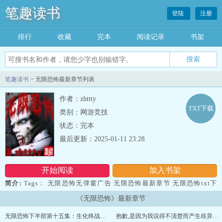
笔趣读书
登陆
注册
排行
收藏
完本
阅读记录
书架
笔趣读书
> 无限恐怖最新章节列表
作者：zhttty
TXT下载
类别：网游竞技
状态：完本
最后更新：2025-01-11 23:28
开始阅读
加入书架
简介:
Tags： 无限恐怖无弹窗广告 无限恐怖最新章节 无限恐怖txt下
载...
《无限恐怖》最新章节
无限恐怖下半部第十五集：生化终战（二） 第十七章：原暗对洪荒……终结与开始（二）（完）
抱歉,是因为我说得不清楚而产生歧异了吗?