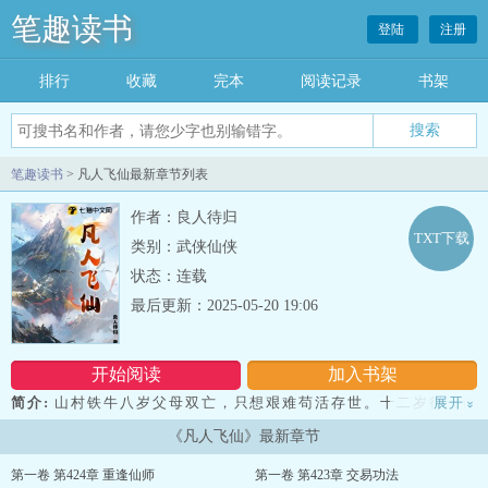
笔趣读书
登陆
注册
排行
收藏
完本
阅读记录
书架
笔趣读书
> 凡人飞仙最新章节列表
作者：良人待归
TXT下载
类别：武侠仙侠
状态：连载
最后更新：2025-05-20 19:06
开始阅读
加入书架
简介:
山村铁牛八岁父母双亡，只想艰难苟活存世。十二岁得一仙
展开
»
鼎，只想种地娶妻顺便修仙看看死去的父母。 可是当他踏入长生桥
《凡人飞仙》最新章节
时，长生之路再也不能停下。一朝修仙三千年，回首已是万年身！...
第一卷 第424章 重逢仙师
第一卷 第423章 交易功法