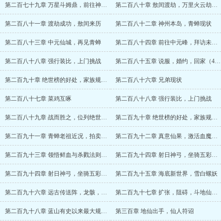
第二百七十九章 万星斗姆鼎，前往神州本岛
第二百八十章 敖闰渡劫，万里火云劫，人劫
第二百八十一章 渡劫成功，敖闰来历
第二百八十二章 神州本岛，青蝉现状
第二百八十三章 中元仙城，再见青蝉
第二百八十四章 前往中元峰，拜访未来岳父
第二百八十八章 强行装比，上门挑战
第二百八十五章 说服，婚约，回家（4K）
第二百九十章 绝世榜的好处，家族规划与拔苗助长
第二百八十六章 兄弟现状
第二百八十七章 菜鸡互啄
第二百八十八章 强行装比，上门挑战
第二百八十九章 战而胜之，位列绝世榜十一
第二百九十章 绝世榜的好处，家族规划与拔苗助长
第二百九十一章 青蝉老祖近况，拍卖会开始（4K）
第二百九十二章 真意仙果，激活血魔诅咒
第二百九十三章 领悟鲜血与杀戮法则，献祭
第二百九十四章 射日神弓，坐骑五彩神牛（5.5K）
第二百九十四章 射日神弓，坐骑五彩神牛（5.5K）
第二百九十五章 海底新世界，雪白螺妖
第二百九十六章 远古传送阵，龙骸，未来规划
第二百九十七章 扩张，阻碍，斗地仙（求保底月票）
第二百九十八章 蓝山有史以来最大规模的超级大混战（求月票）
第三百章 地仙出手，仙人符诏