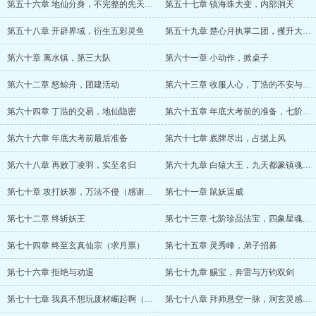
第五十六章 地仙分身，不完整的先天水灵
第五十七章 镇海珠大变，内部洞天
第五十八章 开辟界域，衍生五彩灵鱼
第五十九章 楚心月执掌二团，攫升大队长
第六十章 离水镇，第三大队
第六十一章 小动作，掀桌子
第六十二章 怒鲸舟，团建活动
第六十三章 收服人心，丁浩的不安与求助
第六十四章 丁浩的交易，地仙隐密
第六十五章 年底大考前的准备，七阶法宝天音钟
第六十六章 年底大考前最后准备
第六十七章 底牌尽出，占据上风
第六十八章 再败丁凌羽，实至名归
第六十九章 白猿大王，九天都篆镇魂符诏
第七十章 攻打妖寨，万法不侵（感谢云中射候的盟主加更）
第七十一章 鼠妖逞威
第七十二章 终斩妖王
第七十三章 七阶珍品法宝，四象星魂幡（求月票）
第七十四章 终至玄真仙宗（求月票）
第七十五章 灵秀峰，弟子招募
第七十六章 拒绝与劝退
第七十九章 赐宝，奔雷与万钧双剑
第七十七章 我真不想玩废材崛起啊（求月票）
第七十八章 拜师悬空一脉，洞玄灵感真经（精妙）