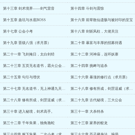
第十三章 剑术境界——剑气雷音
第十四章 斗剑与震惊
第十五章 蛊坑与水底BOSS
第十六章 前辈散仙遗骸与被封印的至宝
第十七章 公会小考
第十八章 剑斩风柱，大佬关注
第十九章 晋级八强（求月票）
第二十章 暴富与丰厚的招募待遇
第二十一章 飞剑掩日，太白剑经
第二十二章 河神庙，连环妖寨
第二十三章 五页无名道书，霜火公会（感谢乌伤仲麟的盟主）
第二十四章 挑衅与追杀
第二十五章 勾引与埋伏
第二十六章 暴涨的修行点（求月票）
第二十七章 无名道书，无上神通九天锻骨诀
第二十八章 修有所成，剑罡逞威（求月票）
第二十八章 修有所成，剑罡逞威（求月票）
第二十九章 古代秘境，三大公会
第三十章 进入秘境，剑术高手。
第三十一章 大杀特杀
第三十二章 千年朱果，独角虺蛇
第三十三章 家养的蛟龙
第三十四章 服下朱果，二次小考（求追读）
第三十六章 芥子藏身法，骗局