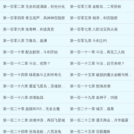
第一百零二章 无名剑道满级，剑光分化
第一百零三章 金蛟岛，二哥苏桓
第一百零四章 青玉葫芦，风神神宫隐密
第一百零五章 相亲，剑宫隐密
第一百零六章 洛青蝉，剑道真意
第一百零七章 八阶法宝风火扇
第一百零八章 万毒岛，蛊渊
第一百零九章 斗剑之约
第一百一十章 配合默契，斗剑开始
第一百一十一章 斗法，再见三人组
第一百一十二章 斗法，劣势？
第一百一十三章 斗法，赶尽杀绝？
第一百一十四章 移星换斗之剥夺寿元
第一百一十五章 破损的魔火金幢与维修方法
第一百一十六章 重返飞星岛，灵魂契合的伙伴
第一百一十七章 怒海赤潮
第一百一十八章 赤潮血战
第一百一十九章 血神子，功德
第一百二十章 超级BOSS，无名古魔
第一百二十一章 城灭，逃离
第一百二十二章 赤潮冲浪，再回飞星城
第一百二十三章 通天商会，月华凝露
第一百二十四章 沧海龙鲸，八荒龙龟
第一百二十五章 百眼魔蛛