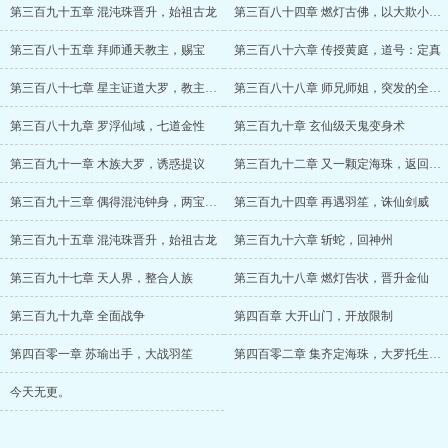
第三百九十五章 混沌珠晋升，始祖古龙
第三百八十四章 燃灯古佛，以大欺小，绝境与转机
第三百八十五章 拜师通天教主，赐宝
第三百八十六章 传授黄庭，道号：定真
第三百八十七章 星主证道大罗，教主闭宫
第三百八十八章 师兄师姐，突发的全面战争
第三百八十九章 罗浮仙域，七道金性
第三百九十章 玄仙级天鬼变身术
第三百九十一章 木族大罗，诱惑提议
第三百九十二章 又一颗定海珠，返回青苍仙域
第三百九十三章 偶得混沌钟身，两宝合一
第三百九十四章 再遇羽笙，诛仙剑威
第三百九十五章 混沌珠晋升，始祖古龙
第三百九十六章 斩蛇，回神州
第三百九十七章 天人界，整合人族
第三百九十八章 燃灯告状，晋升金仙
第三百九十九章 全面战争
第四百章 大开山门，开放限制
第四百零一章 苏瑜出手，大战羽笙
第四百零二章 集齐定海珠，大罗托生，圣人赌约
今天无更。