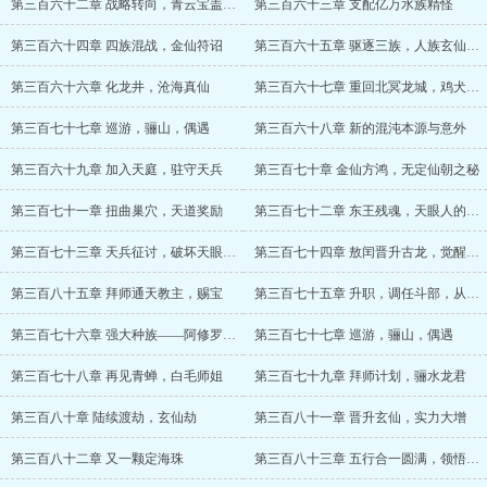
第三百六十二章 战略转向，青云宝盖升级
第三百六十三章 支配亿万水族精怪
第三百六十四章 四族混战，金仙符诏
第三百六十五章 驱逐三族，人族玄仙，论功行赏
第三百六十六章 化龙井，沧海真仙
第三百六十七章 重回北冥龙城，鸡犬升天
第三百七十七章 巡游，骊山，偶遇
第三百六十八章 新的混沌本源与意外
第三百六十九章 加入天庭，驻守天兵
第三百七十章 金仙方鸿，无定仙朝之秘
第三百七十一章 扭曲巢穴，天道奖励
第三百七十二章 东王残魂，天眼人的疯狂计划
第三百七十三章 天兵征讨，破坏天眼人计划
第三百七十四章 敖闰晋升古龙，觉醒前世宿慧
第三百八十五章 拜师通天教主，赐宝
第三百七十五章 升职，调任斗部，从九品巡游使
第三百七十六章 强大种族——阿修罗一族
第三百七十七章 巡游，骊山，偶遇
第三百七十八章 再见青蝉，白毛师姐
第三百七十九章 拜师计划，骊水龙君
第三百八十章 陆续渡劫，玄仙劫
第三百八十一章 晋升玄仙，实力大增
第三百八十二章 又一颗定海珠
第三百八十三章 五行合一圆满，领悟五色神光