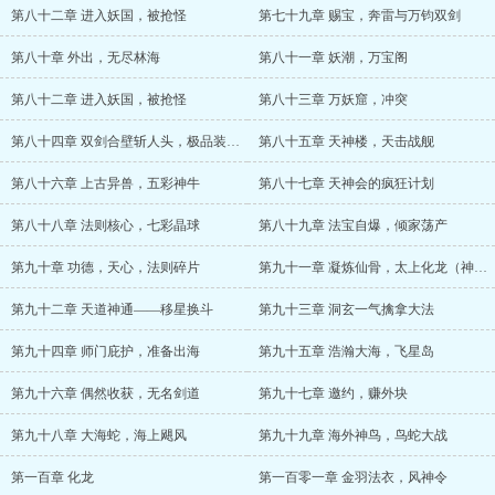
第八十二章 进入妖国，被抢怪
第七十九章 赐宝，奔雷与万钧双剑
第八十章 外出，无尽林海
第八十一章 妖潮，万宝阁
第八十二章 进入妖国，被抢怪
第八十三章 万妖窟，冲突
第八十四章 双剑合壁斩人头，极品装备仙灵石
第八十五章 天神楼，天击战舰
第八十六章 上古异兽，五彩神牛
第八十七章 天神会的疯狂计划
第八十八章 法则核心，七彩晶球
第八十九章 法宝自爆，倾家荡产
第九十章 功德，天心，法则碎片
第九十一章 凝炼仙骨，太上化龙（神话）
第九十二章 天道神通——移星换斗
第九十三章 洞玄一气擒拿大法
第九十四章 师门庇护，准备出海
第九十五章 浩瀚大海，飞星岛
第九十六章 偶然收获，无名剑道
第九十七章 邀约，赚外块
第九十八章 大海蛇，海上飓风
第九十九章 海外神鸟，鸟蛇大战
第一百章 化龙
第一百零一章 金羽法衣，风神令