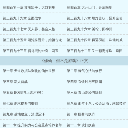
捉星拿月，移山填海；成仙做祖，长生不死。但这不是游戏。...
第四百零一章 苏瑜出手，大战羽笙
第四百章 大开山门，开放限制
第三百九十九章 全面战争
第三百九十八章 燃灯告状，晋升金仙
第三百九十七章 天人界，整合人族
第三百九十六章 斩蛇，回神州
第三百九十五章 混沌珠晋升，始祖古龙
第三百九十四章 再遇羽笙，诛仙剑威
第三百九十三章 偶得混沌钟身，两宝合一
第三百九十二章 又一颗定海珠，返回青苍仙域
《修仙：但不是游戏》正文
第一章 天道数据法则化的仙侠世界
第二章 炼气心法与修行
第三章 新人首战
第四章 玄铁钟与三阳扇
第五章 BOSS与上古河神印
第六章 青山剑经与练剑
第七章 剑术提升与御剑
第八章 那年十八，公会活动，站如喽罗
第九章 基地建立，清理沼泽
第十章 巨鳌与妖丹
第十一章 提升实力与公会重点培养名单
第十二章 攻打妖寨