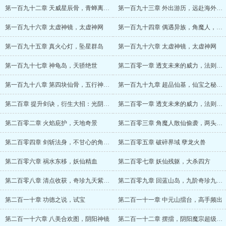
第一百九十二章 天威星辰骨，青蝉离去（求月票）
第一百九十三章 外出游历，远赴海外（求月票）
第一百九十六章 太虚神镜，太虚神网
第一百九十四章 偶遇异族，角魔人，首战散仙
第一百九十五章 真火心灯，坠星群岛
第一百九十六章 太虚神镜，太虚神网
第一百九十七章 神龟岛，天骄绝世
第二百零一章 透支未来的威力，法则怪的变态
第一百九十八章 第四块仙骨，五行神罡骨
第一百九十九章 超品仙基，仙宝之秘，元磁流光骨
第二百章 提升剑诀，衍生大招：光阴之剑——透支未来
第二百零一章 透支未来的威力，法则怪的变态
第二百零二章 火焰庇护，天地奇景
第二百零三章 角魔人散仙偷袭，两头四臂法身
第二百零四章 剑斩法身，不甘心的角魔人散仙
第二百零五章 破碎界域 孽龙火兽
第二百零六章 祸水东移，妖仙精血
第二百零七章 妖仙残躯，大杀四方
第二百零八章 清点收获，奇珍九天紫雷锤
第二百零九章 回蓝山岛，九阶奇珍九戒仙幢
第二百一十章 功德之说，试宝
第二百一十一章 中元山擂台，高手频出
第二百一十六章 八美合欢图，阴阳神镜
第二百一十二章 摆擂，阴阳魔宗超级天才