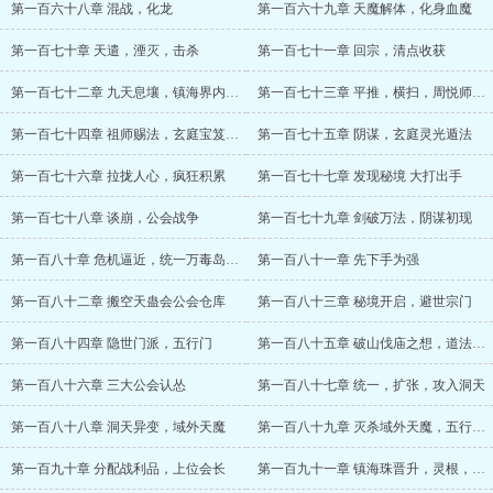
第一百六十八章 混战，化龙
第一百六十九章 天魔解体，化身血魔
第一百七十章 天遣，湮灭，击杀
第一百七十一章 回宗，清点收获
第一百七十二章 九天息壤，镇海界内造陆
第一百七十三章 平推，横扫，周悦师姐的震惊
第一百七十四章 祖师赐法，玄庭宝笈，半部天书
第一百七十五章 阴谋，玄庭灵光遁法
第一百七十六章 拉拢人心，疯狂积累
第一百七十七章 发现秘境 大打出手
第一百七十八章 谈崩，公会战争
第一百七十九章 剑破万法，阴谋初现
第一百八十章 危机逼近，统一万毒岛的契机
第一百八十一章 先下手为强
第一百八十二章 搬空天蛊会公会仓库
第一百八十三章 秘境开启，避世宗门
第一百八十四章 隐世门派，五行门
第一百八十五章 破山伐庙之想，道法母本的可能
第一百八十六章 三大公会认怂
第一百八十七章 统一，扩张，攻入洞天
第一百八十八章 洞天异变，域外天魔
第一百八十九章 灭杀域外天魔，五行真经母本
第一百九十章 分配战利品，上位会长
第一百九十一章 镇海珠晋升，灵根，沧海筑基