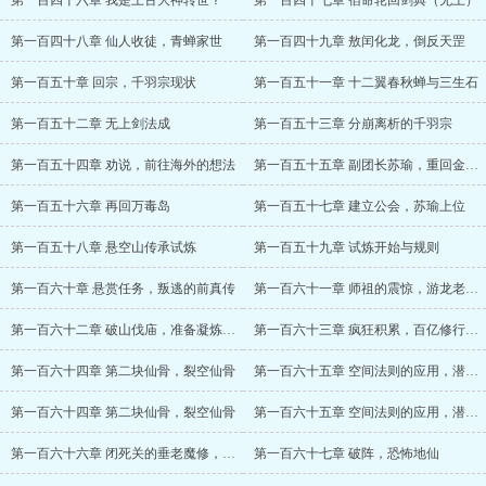
第一百四十六章 我是上古大神转世？
第一百四十七章 宿命轮回剑典（无上）
第一百四十八章 仙人收徒，青蝉家世
第一百四十九章 敖闰化龙，倒反天罡
第一百五十章 回宗，千羽宗现状
第一百五十一章 十二翼春秋蝉与三生石
第一百五十二章 无上剑法成
第一百五十三章 分崩离析的千羽宗
第一百五十四章 劝说，前往海外的想法
第一百五十五章 副团长苏瑜，重回金蛟岛
第一百五十六章 再回万毒岛
第一百五十七章 建立公会，苏瑜上位
第一百五十八章 悬空山传承试炼
第一百五十九章 试炼开始与规则
第一百六十章 悬赏任务，叛逃的前真传
第一百六十一章 师祖的震惊，游龙老祖的羡慕
第一百六十二章 破山伐庙，准备凝炼仙骨
第一百六十三章 疯狂积累，百亿修行点与一万道行
第一百六十四章 第二块仙骨，裂空仙骨
第一百六十五章 空间法则的应用，潜入血煞门
第一百六十四章 第二块仙骨，裂空仙骨
第一百六十五章 空间法则的应用，潜入血煞门
第一百六十六章 闭死关的垂老魔修，令人咂舌的收入
第一百六十七章 破阵，恐怖地仙