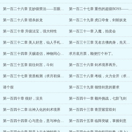
第一百二十六章 玄妙级禁法——百眼神光
第一百二十七章 重伤的超级BOSS——妖龙
第一百二十八章 猎杀妖龙
第一百二十九章 虎口夺食，剑斩妖龙
第一百三十章 升级法宝，强大特性
第一百三十一章 入魔，拍卖会
第一百三十二章 美人好意，仙人手札到手
第一百三十三章 无名古佛肉身，先天水之元灵化形
第一百三十四章 天赐道侣，神物同心结（求月票）
求月底月票，顺便打个补丁。
第一百三十五章 前往剑宫，斗剑
第一百三十六章 剑术境界再升。
第一百三十七章 资质检测（求月初保底月票）
第一百三十八章 考核，火力全开（求月票）
请个假
第一百三十九章 领悟剑意的要求
第一百四十章 很好，没关
第一百四十一章 额外挑战，七阶飞剑
第一百四十二章 出神入化的剑术境界
第一百四十三章 青罡紫雷双剑
第一百四十四章 心与意合，意与神合，神与剑合
第一百四十五章 临阵突破，掌握剑意