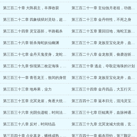
第三百二十章 大阵易主，丰厚收获
第三百二十一章 玄仙蚀月老祖，功德金轮
第三百二十二章 四象镇狱封灵劫，超品金丹
第三百二十三章 金丹特性，不死之身
第三百二十四章 灵宝器胚，半路截杀
第三百二十五章 重回旧地，海蛇王族（求双倍月票）
第三百二十六章 斩杀海蛇妖仙幽渊
第三百三十二章 龙族至宝化龙井，血脉升级
第三百二十七章 金丹天鬼变身，龙蛇大战
第三百二十八章 金龙敖英，偷袭连斩两仙
第三百二十九章 惊现第二枚定海珠，苏瑜的危机
第三百三十章 逃走，夺取定海珠的计划
第三百三十一章 青苍龙王，敖闰的身世
第三百三十二章 龙族至宝化龙井，血脉升级
第三百三十三章 地寿果，业力
第三百三十四章 金丹四品，大五行灭绝神光线，龙太子之说
第三百三十五章 北冥龙崖，角逐大统领的任务
第三百四十二章 返本归元，混沌灵宝——混沌珠碎片
第三百三十六章 光阴虫遗蜕，时间法则提升
第三百三十七章 巨鲲离开，血脉神通——吞天噬地
第三百三十八章 反对，时间结晶
第三百三十九章 北冥龙城大统领，玄天仙果的神效
第三百四十章 点化真龙，蟠桃成熟，羽钧踪迹
第三百四十一章 截杀羽钧，第三颗定海珠