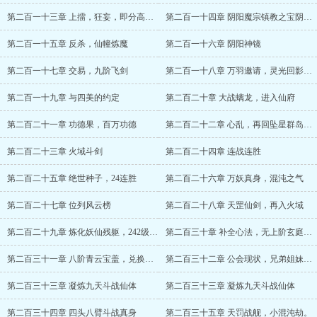
第二百一十三章 上擂，狂妄，即分高下，也决生死！
第二百一十四章 阴阳魔宗镇教之宝阴阳神镜
第二百一十五章 反杀，仙幢炼魔
第二百一十六章 阴阳神镜
第二百一十七章 交易，九阶飞剑
第二百一十八章 万羽邀请，灵光回影之法
第二百一十九章 与四美的约定
第二百二十章 大战螭龙，进入仙府
第二百二十一章 功德果，百万功德
第二百二十二章 心乱，再回坠星群岛，测试
第二百二十三章 火域斗剑
第二百二十四章 连战连胜
第二百二十五章 绝世种子，24连胜
第二百二十六章 万妖真身，混沌之气
第二百二十七章 位列风云榜
第二百二十八章 天罡仙剑，再入火域
第二百二十九章 炼化妖仙残躯，242级赤龙化身
第二百三十章 补全心法，无上阶玄庭宝笈
第二百三十一章 八阶青云宝盖，兑换天罚战舰图纸
第二百三十二章 公会现状，兄弟姐妹现状
第二百三十三章 凝炼九天斗战仙体
第二百三十三章 凝炼九天斗战仙体
第二百三十四章 四头八臂斗战真身
第二百三十五章 天罚战舰，小混沌劫。