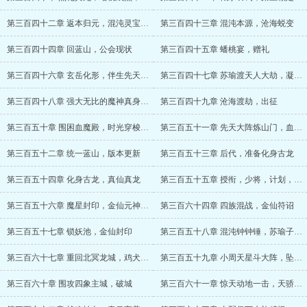
第三百四十二章 返本归元，混沌灵宝——混沌珠碎片
第三百四十三章 混沌本源，沧海蜕变
第三百四十四章 回蓝山，公会现状
第三百四十五章 蟠桃宴，赠礼
第三百四十六章 玄岳化形，伴生先天灵宝
第三百四十七章 苏瑜渡天人大劫，凝聚混沌魔神真身
第三百四十八章 强大无比的魔神真身与灭魔计划
第三百四十九章 沧海渡劫，出征
第三百五十章 围困血魔殿，时光穿梭之玄奥
第三百五十一章 先天大阵炼山门，血魔殿灭
第三百五十二章 统一蓝山，版本更新
第三百五十三章 后代，准备化身古龙
第三百五十四章 化身古龙，真仙真龙
第三百五十五章 授衔，少将，计划，魔星（求月票）
第三百五十六章 魔星封印，金仙元神，星宫往事
第三百六十四章 四族混战，金仙符诏
第三百五十七章 锁妖池，金仙封印
第三百五十八章 混沌钟钟锤，苏瑜子女。
第三百六十七章 重回北冥龙城，鸡犬升天
第三百五十九章 小周天星斗大阵，坠星攻略
第三百六十章 围攻四象主城，破城
第三百六十一章 惊天动地一击，天骄榜第一