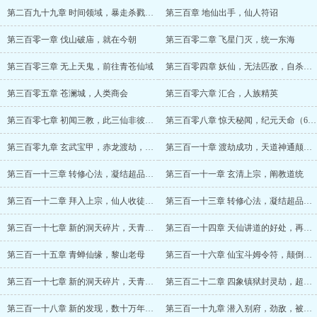
第二百九十九章 时间领域，暴走杀戮（4K）
第三百章 地仙出手，仙人符诏
第三百零一章 伐山破庙，就在今朝
第三百零二章 飞星门灭，统一东海
第三百零三章 无上天鬼，前往青苍仙域
第三百零四章 妖仙，无法匹敌，自杀脱身（4K）
第三百零五章 苍澜城，人类商会
第三百零六章 汇合，人族精英
第三百零七章 初闻三教，此三仙非彼三仙（6K）
第三百零八章 惊天秘闻，纪元天命（6K）
第三百零九章 玄武宝甲，赤龙渡劫，九重天人大劫（6K）
第三百一十章 渡劫成功，天道神通颠倒阴阳，古龙血脉（6K）
第三百一十三章 转修心法，凝结超品金丹之法
第三百一十一章 玄清上宗，阐教道统
第三百一十二章 拜入上宗，仙人收徒，广成天书（6K）
第三百一十三章 转修心法，凝结超品金丹之法
第三百一十七章 新的洞天碎片，天青牛蟒
第三百一十四章 天仙讲道的好处，再次顿悟（6K）
第三百一十五章 青蝉仙缘，黎山老母
第三百一十六章 仙宝斗姆令符，颠倒阴阳之威（6K）
第三百一十七章 新的洞天碎片，天青牛蟒
第三百二十二章 四象镇狱封灵劫，超品金丹
第三百一十八章 新的发现，数十万年还在运转的仙阵
第三百一十九章 潜入别府，劲敌，被碾压。