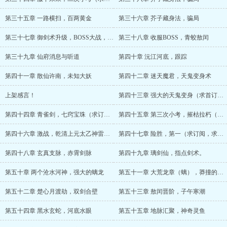
第三十五章 一路横扫，百两黄金
第三十六章 芥子藏身法，骗局
第三十七章 御剑术升级，BOSS大战，渔翁在后
第三十八章 收服BOSS，青蛟敖闰
第三十九章 仙府消息与听道
第四十章 沅江河底，跟踪
第四十一章 散仙许南，未知大妖
第四十二章 迷天魔君，天鬼变身术
上架感言！
第四十三章 强大的天鬼变身（求首订，求月票）
第四十四章 青雀剑，七窍宝珠（求订阅，求月票）
第四十五章 第三次小考，摧枯拉朽（求订阅，求月票）
第四十六章 激战，乾清上元太乙神雷网（求订阅，求月票）
第四十七章 险胜，第一（求订阅，求月票）
第四十八章 玄真支脉，赤霄剑脉
第四十九章 璃剑仙，指点剑术。
第五十章 两个沧水河神，强大的螭龙
第五十一章 大荒龙章（螭），莽撞的敖闰
第五十二章 楚心月渡劫，双剑合壁
第五十三章 敖闰晋阶，子午寒潮
第五十四章 黑水玄蛇，河底水眼
第五十五章 地脉汇聚，神奇灵鱼