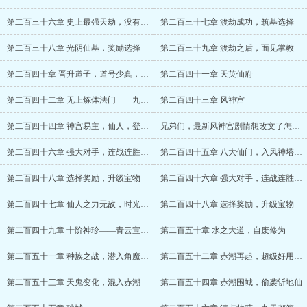
第二百三十六章 史上最强天劫，没有之一
第二百三十七章 渡劫成功，筑基选择
第二百三十八章 光阴仙基，奖励选择
第二百三十九章 渡劫之后，面见掌教
第二百四十章 晋升道子，道号少真，天英道场
第二百四十一章 天英仙府
第二百四十二章 无上炼体法门——九极弥伦真功（求月票）
第二百四十三章 风神宫
第二百四十四章 神宫易主，仙人，登风神塔（4K）
兄弟们，最新风神宫剧情想改文了怎么办。
第二百四十六章 强大对手，连战连胜（6K求月票）
第二百四十五章 八大仙门，入风神塔（6K合一）
第二百四十八章 选择奖励，升级宝物
第二百四十六章 强大对手，连战连胜（6K求月票）
第二百四十七章 仙人之力无敌，时光回溯反败为胜
第二百四十八章 选择奖励，升级宝物
第二百四十九章 十阶神珍——青云宝盖，镇海珠再晋升
第二百五十章 水之大道，自废修为
第二百五十一章 种族之战，潜入角魔人腹地
第二百五十二章 赤潮再起，超级好用的水之法则
第二百五十三章 天鬼变化，混入赤潮
第二百五十四章 赤潮围城，偷袭斩地仙