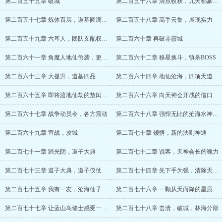
第二百五十五章 破城
第二百五十六章 清点收获，九天都篆仙录
第二百五十七章 炼体百层，道基圆满，二品道基
第二百五十八章 高手云集，展现实力
第二百五十九章 六耳人，团队支配权，大胆的想法
第二百六十章 再破赤霞城
第二百六十一章 角魔人地仙偷袭，更加强大的化龙（4K）
第二百六十二章 移星换斗，镇杀BOSS
第二百六十三章 大提升，道基四品
第二百六十四章 地仙沧海，四项天道神通
第二百六十五章 即将渡地仙劫的敖闰，战舰装备
第二百六十六章 向天神会开战的借口
第二百六十七章 战争动员令，各方震动
第二百六十八章 强悍无比的沧海水神真身法相
第二百六十九章 宣战，攻城
第二百七十章 顿悟，新的法则神通
第二百七十一章 踏光阴，道子大典
第二百七十二章 说客，天神会长的魄力
第二百七十三章 道子大典，道子仪仗
第二百七十四章 先下手为强，清除天神会
第二百七十五章 我有一友，沧海仙子
第二百七十六章 一颗从天而降的星辰
第二百七十七章 让蓝山岛修士感受一下数值怪的恐怖
第二百七十八章 击溃，破城，林海分部