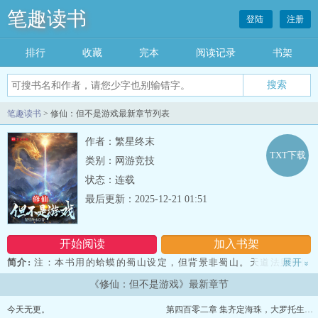
笔趣读书
登陆
注册
排行
收藏
完本
阅读记录
书架
笔趣读书
> 修仙：但不是游戏最新章节列表
作者：繁星终末
TXT下载
类别：网游竞技
状态：连载
最后更新：2025-12-21 01:51
开始阅读
加入书架
简介:
注：本书用的蛤蟆的蜀山设定，但背景非蜀山。天道法则数据
展开
»
化的仙侠世界，觉醒数据法则之躯方可修行。 属性面板，系统提
《修仙：但不是游戏》最新章节
示，击杀天道法则无限刷新的精怪获取修行点与道行升级道法，便能
获得真实的法力催动飞剑法宝，道法神通。 朝游东海，暮宿苍梧；
今天无更。
第四百零二章 集齐定海珠，大罗托生，圣人赌约