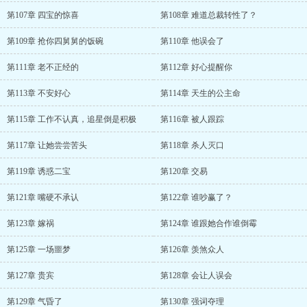
第107章 四宝的惊喜
第108章 难道总裁转性了？
第109章 抢你四舅舅的饭碗
第110章 他误会了
第111章 老不正经的
第112章 好心提醒你
第113章 不安好心
第114章 天生的公主命
第115章 工作不认真，追星倒是积极
第116章 被人跟踪
第117章 让她尝尝苦头
第118章 杀人灭口
第119章 诱惑二宝
第120章 交易
第121章 嘴硬不承认
第122章 谁吵赢了？
第123章 嫁祸
第124章 谁跟她合作谁倒霉
第125章 一场噩梦
第126章 羡煞众人
第127章 贵宾
第128章 会让人误会
第129章 气昏了
第130章 强词夺理