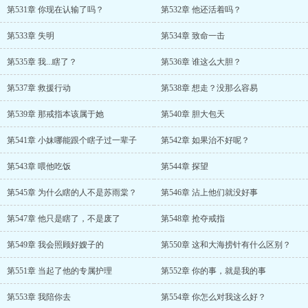
第531章 你现在认输了吗？
第532章 他还活着吗？
第533章 失明
第534章 致命一击
第535章 我...瞎了？
第536章 谁这么大胆？
第537章 救援行动
第538章 想走？没那么容易
第539章 那戒指本该属于她
第540章 胆大包天
第541章 小妹哪能跟个瞎子过一辈子
第542章 如果治不好呢？
第543章 喂他吃饭
第544章 探望
第545章 为什么瞎的人不是苏雨棠？
第546章 沾上他们就没好事
第547章 他只是瞎了，不是废了
第548章 抢夺戒指
第549章 我会照顾好嫂子的
第550章 这和大海捞针有什么区别？
第551章 当起了他的专属护理
第552章 你的事，就是我的事
第553章 我陪你去
第554章 你怎么对我这么好？