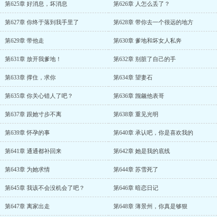
第625章 好消息，坏消息
第626章 人怎么丢了？
第627章 你终于落到我手里了
第628章 带你去一个很远的地方
第629章 带他走
第630章 爹地和坏女人私奔
第631章 放开我爹地！
第632章 别脏了自己的手
第633章 撑住，求你
第634章 望妻石
第635章 你关心错人了吧？
第636章 觊觎他表哥
第637章 跟她寸步不离
第638章 重见光明
第639章 怀孕的事
第640章 承认吧，你是喜欢我的
第641章 通通都补回来
第642章 她是我的底线
第643章 为她求情
第644章 苏雪死了
第645章 我该不会没机会了吧？
第646章 暗恋日记
第647章 离家出走
第648章 薄景州，你真是够狠