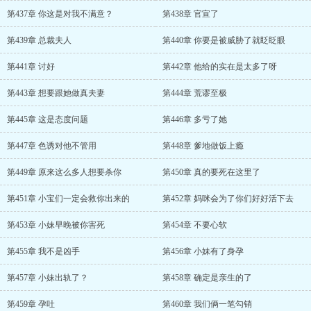
第437章 你这是对我不满意？
第438章 官宣了
第439章 总裁夫人
第440章 你要是被威胁了就眨眨眼
第441章 讨好
第442章 他给的实在是太多了呀
第443章 想要跟她做真夫妻
第444章 荒谬至极
第445章 这是态度问题
第446章 多亏了她
第447章 色诱对他不管用
第448章 爹地做饭上瘾
第449章 原来这么多人想要杀你
第450章 真的要死在这里了
第451章 小宝们一定会救你出来的
第452章 妈咪会为了你们好好活下去
第453章 小妹早晚被你害死
第454章 不要心软
第455章 我不是凶手
第456章 小妹有了身孕
第457章 小妹出轨了？
第458章 确定是亲生的了
第459章 孕吐
第460章 我们俩一笔勾销