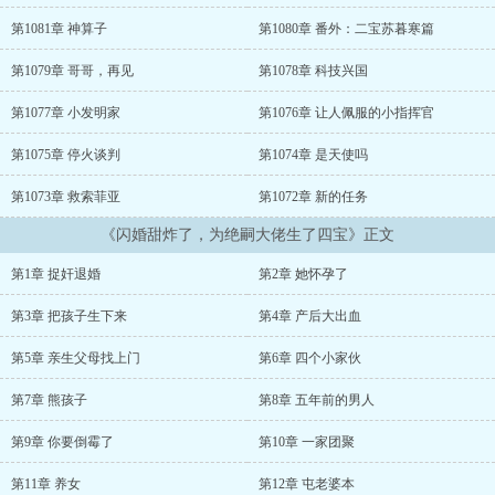
是个工作狂，唯有五年前的那个夜晚，是薄大总裁人生的一抹黑点，
也是最不能提及的一大耻辱。 在家族压力下，薄景州被迫闪婚苏家
第1081章 神算子
第1080章 番外：二宝苏暮寒篇
千金苏雨棠。婚前，他递上一纸婚约：这是三年契约，我们的婚姻只
是一场商业联姻，形式罢了。 苏雨棠觉得这婚搭子给力，当即签字
第1079章 哥哥，再见
第1078章 科技兴国
同意。婚后，有人说：薄总，苏雨棠那四个儿子长得好像你啊，该不
会是您的吧？ 男人矢口否认：不可能，我绝嗣。直到看见四个缩小
第1077章 小发明家
第1076章 让人佩服的小指挥官
版的小豆丁站在他面前，薄景州将小娇妻抵在墙上。 “那天晚
第1075章 停火谈判
第1074章 是天使吗
上，到底是不是你?” “商业联姻，形式罢了...”她想否认，却被紧紧
搂进怀里，无法挣开...明明说好做有名无实的夫妻，可每天这么腰酸
第1073章 救索菲亚
第1072章 新的任务
背痛是什么鬼?...
《闪婚甜炸了，为绝嗣大佬生了四宝》正文
第1章 捉奸退婚
第2章 她怀孕了
第3章 把孩子生下来
第4章 产后大出血
第5章 亲生父母找上门
第6章 四个小家伙
第7章 熊孩子
第8章 五年前的男人
第9章 你要倒霉了
第10章 一家团聚
第11章 养女
第12章 屯老婆本