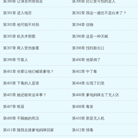
第389章 让薄景州替我去
第390章 比它更可怕的是人
第391章 进入地宫
第392章 我这一趟岂不是白来了？
第393章 他可能不对劲
第394章 信物
第395章 机关术密图
第396章 这是一种天赋
第397章 两人受伤惨重
第398章 找到新出口
第399章 守墓人
第400章 他晕倒了
第401章 你要让他们喊谁爹地？
第402章 中了毒
第403章 下毒的人是谁
第404章 出现了幻觉
第405章 她还能有这本事？
第406章 爹地妈咪去了无人区
第407章 暗器
第408章 毒发
第409章 不顾她的死活
第410章 那是无人机
第411章 随我去接爹地妈咪回家
第412章 情毒