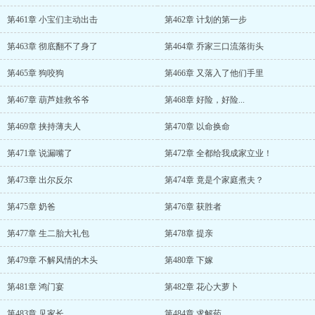
第461章 小宝们主动出击
第462章 计划的第一步
第463章 彻底翻不了身了
第464章 乔家三口流落街头
第465章 狗咬狗
第466章 又落入了他们手里
第467章 葫芦娃救爷爷
第468章 好险，好险...
第469章 挟持薄夫人
第470章 以命换命
第471章 说漏嘴了
第472章 全都给我成家立业！
第473章 出尔反尔
第474章 竟是个家庭煮夫？
第475章 奶爸
第476章 获胜者
第477章 生二胎大礼包
第478章 提亲
第479章 不解风情的木头
第480章 下嫁
第481章 鸿门宴
第482章 花心大萝卜
第483章 见家长
第484章 求解药