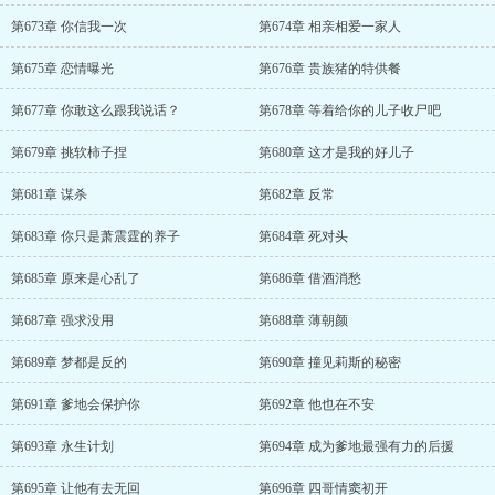
第673章 你信我一次
第674章 相亲相爱一家人
第675章 恋情曝光
第676章 贵族猪的特供餐
第677章 你敢这么跟我说话？
第678章 等着给你的儿子收尸吧
第679章 挑软柿子捏
第680章 这才是我的好儿子
第681章 谋杀
第682章 反常
第683章 你只是萧震霆的养子
第684章 死对头
第685章 原来是心乱了
第686章 借酒消愁
第687章 强求没用
第688章 薄朝颜
第689章 梦都是反的
第690章 撞见莉斯的秘密
第691章 爹地会保护你
第692章 他也在不安
第693章 永生计划
第694章 成为爹地最强有力的后援
第695章 让他有去无回
第696章 四哥情窦初开