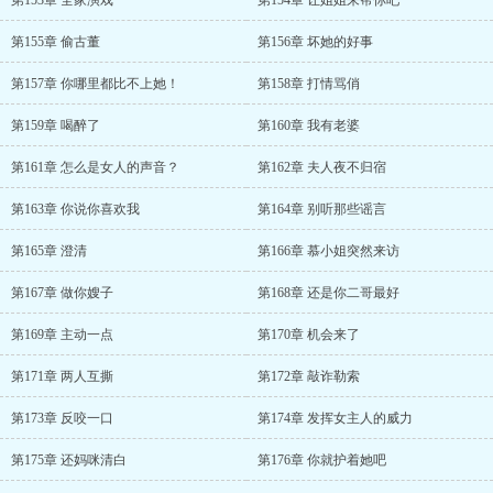
第153章 全家演戏
第154章 让姐姐来帮你吧
第155章 偷古董
第156章 坏她的好事
第157章 你哪里都比不上她！
第158章 打情骂俏
第159章 喝醉了
第160章 我有老婆
第161章 怎么是女人的声音？
第162章 夫人夜不归宿
第163章 你说你喜欢我
第164章 别听那些谣言
第165章 澄清
第166章 慕小姐突然来访
第167章 做你嫂子
第168章 还是你二哥最好
第169章 主动一点
第170章 机会来了
第171章 两人互撕
第172章 敲诈勒索
第173章 反咬一口
第174章 发挥女主人的威力
第175章 还妈咪清白
第176章 你就护着她吧