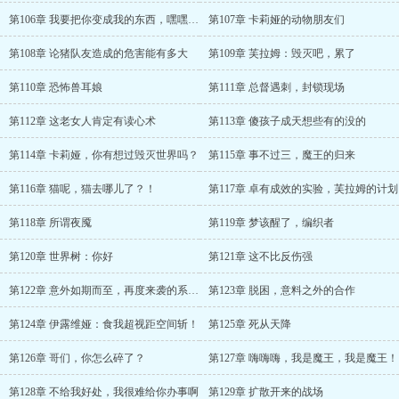
第106章 我要把你变成我的东西，嘿嘿嘿~~~
第107章 卡莉娅的动物朋友们
第108章 论猪队友造成的危害能有多大
第109章 芙拉姆：毁灭吧，累了
第110章 恐怖兽耳娘
第111章 总督遇刺，封锁现场
第112章 这老女人肯定有读心术
第113章 傻孩子成天想些有的没的
第114章 卡莉娅，你有想过毁灭世界吗？
第115章 事不过三，魔王的归来
第116章 猫呢，猫去哪儿了？！
第117章 卓有成效的实验，芙拉姆的计划
第118章 所谓夜魇
第119章 梦该醒了，编织者
第120章 世界树：你好
第121章 这不比反伤强
第122章 意外如期而至，再度来袭的系列任务
第123章 脱困，意料之外的合作
第124章 伊露维娅：食我超视距空间斩！
第125章 死从天降
第126章 哥们，你怎么碎了？
第127章 嗨嗨嗨，我是魔王，我是魔王！
第128章 不给我好处，我很难给你办事啊
第129章 扩散开来的战场