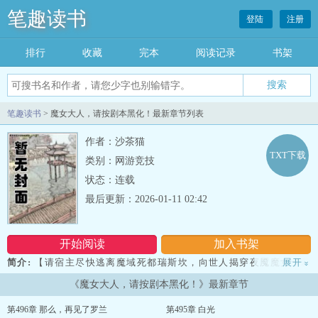
笔趣读书
登陆
注册
排行
收藏
完本
阅读记录
书架
笔趣读书
> 魔女大人，请按剧本黑化！最新章节列表
作者：沙茶猫
TXT下载
类别：网游竞技
状态：连载
最后更新：2026-01-11 02:42
开始阅读
加入书架
简介:
【请宿主尽快逃离魔域死都瑞斯坎，向世人揭穿夜魇魔女卡莉
展开
»
娅的邪恶阴谋。 】【魔女卡莉娅正在聚敛大量财富，请阻止她，防
《魔女大人，请按剧本黑化！》最新章节
止她利用这笔资金进行邪恶的魔药实验。 】【请宿主阻止夜魇魔女
卡莉娅的邪恶计划，避免其将整个世界拖入永夜之中。 】【邪恶的
第496章 那么，再见了罗兰
第495章 白光