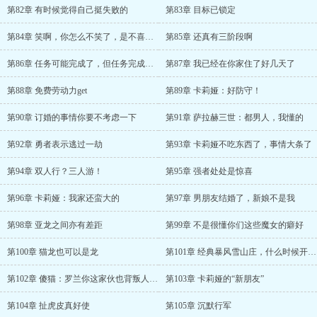
第82章 有时候觉得自己挺失败的
第83章 目标已锁定
第84章 笑啊，你怎么不笑了，是不喜欢吗
第85章 还真有三阶段啊
第86章 任务可能完成了，但任务完成不太可能
第87章 我已经在你家住了好几天了
第88章 免费劳动力get
第89章 卡莉娅：好防守！
第90章 订婚的事情你要不考虑一下
第91章 萨拉赫三世：都男人，我懂的
第92章 勇者表示逃过一劫
第93章 卡莉娅不吃东西了，事情大条了
第94章 双人行？三人游！
第95章 强者处处是惊喜
第96章 卡莉娅：我家还蛮大的
第97章 男朋友结婚了，新娘不是我
第98章 亚龙之间亦有差距
第99章 不是很懂你们这些魔女的癖好
第100章 猫龙也可以是龙
第101章 经典暴风雪山庄，什么时候开始死人？
第102章 傻猫：罗兰你这家伙也背叛人类了吗
第103章 卡莉娅的“新朋友”
第104章 扯虎皮真好使
第105章 沉默行军