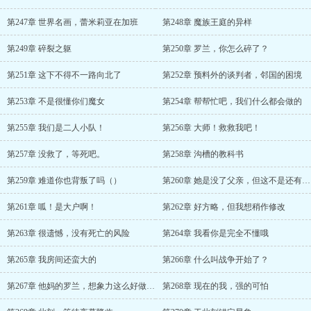
第247章 世界名画，蕾米莉亚在加班
第248章 魔族王庭的异样
第249章 碎裂之躯
第250章 罗兰，你怎么碎了？
第251章 这下不得不一路向北了
第252章 预料外的谈判者，邻国的困境
第253章 不是很懂你们魔女
第254章 帮帮忙吧，我们什么都会做的
第255章 我们是二人小队！
第256章 大师！救救我吧！
第257章 没救了，等死吧。
第258章 沟槽的教科书
第259章 难道你也背叛了吗（）
第260章 她是没了父亲，但这不是还有我吗
第261章 呱！是大户啊！
第262章 好方略，但我想稍作修改
第263章 很遗憾，没有死亡的风险
第264章 我看你是完全不懂哦
第265章 我房间还蛮大的
第266章 什么叫战争开始了？
第267章 他妈的罗兰，想象力这么好做什么？
第268章 现在的我，强的可怕