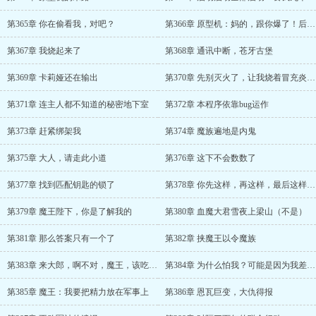
第365章 你在偷看我，对吧？
第366章 原型机：妈的，跟你爆了！后备隐藏能源！
第367章 我烧起来了
第368章 通讯中断，苍牙古堡
第369章 卡莉娅还在输出
第370章 先别灭火了，让我烧着冒充炎魔先
第371章 连主人都不知道的秘密地下室
第372章 本程序依靠bug运作
第373章 赶紧绑架我
第374章 魔族遍地是内鬼
第375章 大人，请走此小道
第376章 这下不会数数了
第377章 找到匹配钥匙的锁了
第378章 你先这样，再这样，最后这样，就能找到人了
第379章 魔王陛下，你是了解我的
第380章 血魔大君雪夜上梁山（不是）
第381章 那么答案只有一个了
第382章 挟魔王以令魔族
第383章 来大郎，啊不对，魔王，该吃药了。
第384章 为什么怕我？可能是因为我差点把他们弄死了吧
第385章 魔王：我要把精力放在军事上
第386章 恩瓦巨变，大仇得报