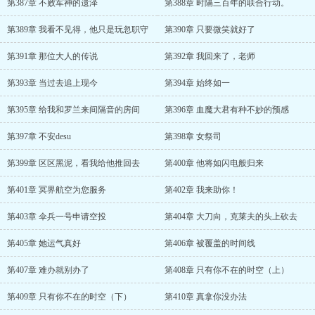
第387章 不败军神的遗泽
第388章 时隔三百年的联合行动。
第389章 我看不见得，他只是玩忽职守
第390章 只要微笑就好了
第391章 那位大人的传说
第392章 我回来了，老师
第393章 当过去追上现今
第394章 始终如一
第395章 给我和罗兰来间隔音的房间
第396章 血魔大君有种不妙的预感
第397章 不安desu
第398章 女祭司
第399章 区区黑泥，看我给他推回去
第400章 他将如闪电般归来
第401章 冥界航空为您服务
第402章 我来助你！
第403章 伞兵一号申请空投
第404章 大刀向，克莱夫的头上砍去
第405章 她运气真好
第406章 被覆盖的时间线
第407章 难办就别办了
第408章 只有你不在的时空（上）
第409章 只有你不在的时空（下）
第410章 真拿你没办法