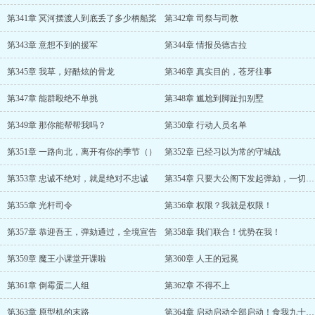
第341章 冥河摆渡人到底丢了多少柄船桨
第342章 司祭与司教
第343章 意想不到的援军
第344章 情报员德古拉
第345章 我草，好酷炫的骨龙
第346章 真实目的，苍牙往事
第347章 能群殴绝不单挑
第348章 尴尬到脚趾扣别墅
第349章 那你能帮帮我吗？
第350章 行动人员名单
第351章 一路向北，离开有你的季节（）
第352章 已经习以为常的守城战
第353章 忠诚不绝对，就是绝对不忠诚
第354章 只要大公阁下发起弹劾，一切都会好起来的
第355章 光杆司令
第356章 权限？我就是权限！
第357章 恭迎吾王，弹劾通过，全境宣告
第358章 我们联合！优势在我！
第359章 魔王小课堂开课啦
第360章 人王的冠冕
第361章 倒霉蛋二人组
第362章 不得不上
第363章 原型机的末路
第364章 启动启动全部启动！食我九十九万匹罗兰爆破拳！