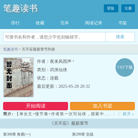
笔趣读书
登陆
注册
排行
收藏
完本
阅读记录
书架
笔趣读书
> 天不应最新章节列表
作者：夜来风雨声丶
TXT下载
类别：武侠仙侠
状态：连载
最后更新：2025-05-20 20:32
开始阅读
加入书架
简介:
【单女主+慢节奏+作者第一次写仙侠，摸索中……】黄土白骨
展开
»
三万抔，剑光如影月如酒。 春风斩尽人间事，且问桃花肯白头？永
《天不应》最新章节
安历五四七年，齐国南部边陲县城苦海县下了一场伸手不见五指的夜
雪，闻潮生在县外的破庙中，捡到了一个重伤垂死的瘸腿女人，本以
第300章 角逐(一)
第299章 交战