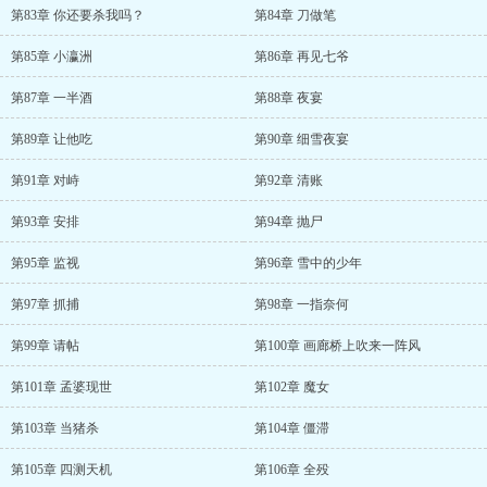
第83章 你还要杀我吗？
第84章 刀做笔
第85章 小瀛洲
第86章 再见七爷
第87章 一半酒
第88章 夜宴
第89章 让他吃
第90章 细雪夜宴
第91章 对峙
第92章 清账
第93章 安排
第94章 抛尸
第95章 监视
第96章 雪中的少年
第97章 抓捕
第98章 一指奈何
第99章 请帖
第100章 画廊桥上吹来一阵风
第101章 孟婆现世
第102章 魔女
第103章 当猪杀
第104章 僵滞
第105章 四测天机
第106章 全殁