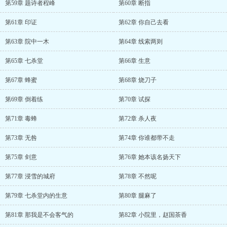
第59章 题诗者程峰
第60章 断指
第61章 印证
第62章 你自己去看
第63章 院中一木
第64章 线索两则
第65章 七杀堂
第66章 生意
第67章 蜂蜜
第68章 烧刀子
第69章 倒着练
第70章 试探
第71章 毒蜂
第72章 杀人夜
第73章 无咎
第74章 你谁都带不走
第75章 剑意
第76章 她本该名扬天下
第77章 浸雪的城府
第78章 不然呢
第79章 七杀堂内的生意
第80章 腿麻了
第81章 那我是不会客气的
第82章 小院里，赵国茶香