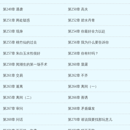
第249章 遇袭
第250章 高夫
第251章 两处疑惑
第252章 碧水丹青
第253章 现身
第254章 你最好全力以赴
第255章 桃竹仙的过去
第256章 我为什么要告诉你
第257章 朱白玉水性很好
第258章 你有针吗？
第259章 闻潮生的第一场手术
第260章 显露
第261章 交易
第262章 不齐
第263章 遁离
第264章 离间（一）
第265章 离间（二）
第266章 善诱
第267章 审问
第268章 矛盾爆发
第269章 问话
第270章 谁说我要找那玩意儿