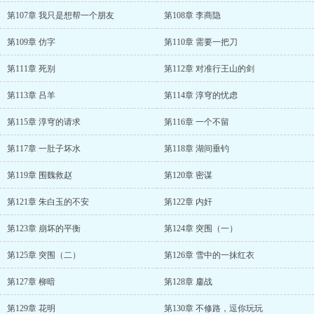
第107章 我只是想帮一个朋友
第108章 李商隐
第109章 仿字
第110章 需要一把刀
第111章 死别
第112章 对准行王山的剑
第113章 吕羊
第114章 淳穹的忧虑
第115章 淳穹的请求
第116章 一个不留
第117章 一肚子坏水
第118章 湖间垂钓
第119章 围魏救赵
第120章 密谋
第121章 朱白玉的不安
第122章 内奸
第123章 崩坏的平衡
第124章 突围（一）
第125章 突围（二）
第126章 雪中的一抹红衣
第127章 柳暗
第128章 鏖战
第129章 花明
第130章 不修路，逗你玩玩