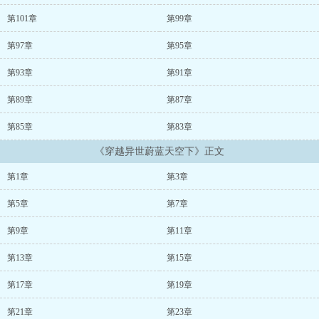
的巅峰，活着看遍蔚蓝天空下的风景。他，是天子骄子，显赫的身
世，璀璨的容貌，让人嫉妒的天赋，他有高傲的资格，太过容易得到
第101章
第99章
的一切让生活变得无聊，因为无聊而兴起的恶劣游戏让他遇到了那
人，结果，高傲被碾碎，心被震撼，原来的厌恶轻视、虚伪的好意变
第97章
第95章
为可以倾尽所有的渴求，为了让那人的目光停留在自己身上，他必须
是最强。这是最终站在威亚大陆最巅峰上的两人的传奇史诗。内容标
第93章
第91章
签：穿越时空 魔法时刻 强强 西方罗曼搜索关键字：主角：废。瑞德
第89章
第87章
里克 ┃ 配角：亚洛菲尔。狄奥罗蒙、布兰特。硫克斯、加文。瑞德里
克、唐纳德。奥帝罗 ┃ 其它：...
第85章
第83章
《穿越异世蔚蓝天空下》正文
第1章
第3章
第5章
第7章
第9章
第11章
第13章
第15章
第17章
第19章
第21章
第23章