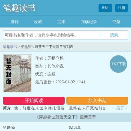
笔趣读书
登陆
注册
排行
收藏
完本
阅读记录
书架
笔趣读书
> 穿越异世蔚蓝天空下最新章节列表
作者：无措仓惶
TXT下载
类别：其他小说
状态：连载
最后更新：2026-01-02 11:41
开始阅读
加入书架
简介:
他，前世在末世中挣扎活着，最终在末日完结前生，今生，他
展开
»
是被家族视作废物的存在，因为是废物，所以他被忽视，有父有母，
《穿越异世蔚蓝天空下》最新章节
有兄弟亲人，有也是没有一样，他不在乎这些，再活一世，他的执着
依然只有变强和活下去，被当做废物又如何，他依然会再次站在世界
第104章
第103章