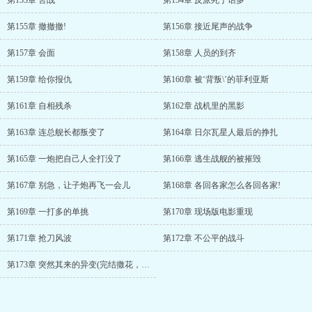
第153章 苦战
第154章 反派死于话多
第155章 撤撤撤!
第156章 接近尾声的战争
第157章 会面
第158章 人员的到齐
第159章 给你报仇
第160章 被‘背叛\’的菲利亚斯
第161章 自相残杀
第162章 战机里的黑影
第163章 连总舰长都叛变了
第164章 日尔瓦星人最后的挣扎
第165章 一炮把自己人全打没了
第166章 逃生战舰的被摧毁
第167章 别急，让子炮再飞一会儿
第168章 各回各家怎么各回各家!
第169章 一打多的单挑
第170章 现场版电影重现
第171章 抢刀风波
第172章 不公平的战斗
第173章 突然其来的异变(完结撒花，滑稽脸!)