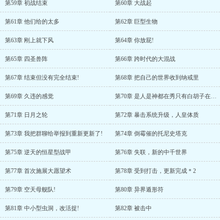
第59章 初战结束
第60章 大战起
第61章 他们给的太多
第62章 巨型生物
第63章 刚上就下风
第64章 你放屁!
第65章 四圣兽阵
第66章 跨时代的大混战
第67章 结束但没有完全结束!
第68章 把自己的世界收到纳戒里
第69章 久违的感觉
第70章 是人是神都在秀只有白胡子在郁闷
第71章 日月之轮
第72章 暴击系统升级，人皇体质
第73章 我把群聊给举报到重新更新了!
第74章 倒霉催的托尼史塔克
第75章 逆天的恒星型战甲
第76章 失联，新的中千世界
第77章 首次施展大愿望术
第78章 受到打击，更新完成＊2
第79章 空天母舰队!
第80章 异界遁形符
第81章 中小型虫洞，改活捉!
第82章 被击中