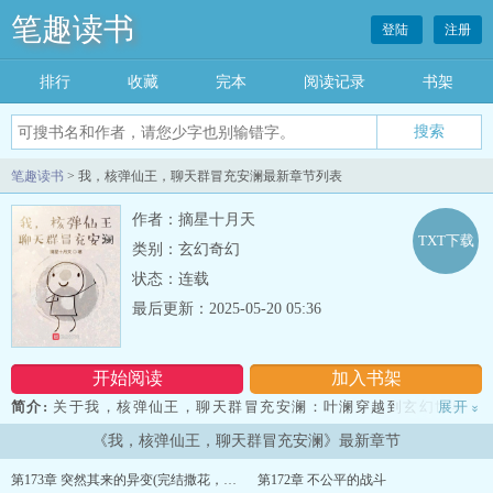
笔趣读书
登陆
注册
排行
收藏
完本
阅读记录
书架
笔趣读书
> 我，核弹仙王，聊天群冒充安澜最新章节列表
作者：摘星十月天
TXT下载
类别：玄幻奇幻
状态：连载
最后更新：2025-05-20 05:36
开始阅读
加入书架
简介:
关于我，核弹仙王，聊天群冒充安澜：叶澜穿越到玄幻世界，
展开
»
成为异域主宰之一，世人皆称其为安澜仙王！仙之巅，傲世间，有我
《我，核弹仙王，聊天群冒充安澜》最新章节
安澜便有天！然而这是一个核弹版本的玄幻世界。仙王一步才万米，
仙帝一拳破城！他叶澜，堂堂仙王境界，全力一击，居然连一座大一
第173章 突然其来的异变(完结撒花，滑稽脸!)
第172章 不公平的战斗