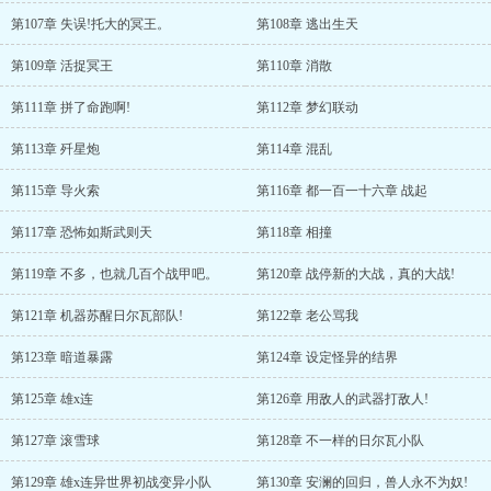
第107章 失误!托大的冥王。
第108章 逃出生天
第109章 活捉冥王
第110章 消散
第111章 拼了命跑啊!
第112章 梦幻联动
第113章 歼星炮
第114章 混乱
第115章 导火索
第116章 都一百一十六章 战起
第117章 恐怖如斯武则天
第118章 相撞
第119章 不多，也就几百个战甲吧。
第120章 战停新的大战，真的大战!
第121章 机器苏醒日尔瓦部队!
第122章 老公骂我
第123章 暗道暴露
第124章 设定怪异的结界
第125章 雄x连
第126章 用敌人的武器打敌人!
第127章 滚雪球
第128章 不一样的日尔瓦小队
第129章 雄x连异世界初战变异小队
第130章 安澜的回归，兽人永不为奴!