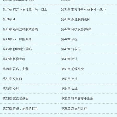
第37章 前方斗帝可敢下马一战上
第38章 前方斗帝可敢下马一战 下
第39章 ak
第40章 杀红眼的凌痴
第41章 还有这样的武器吗
第42章 科技驭兽并存!
第43章 不一样的冰冰
第44章 训练
第45章 你那叫负重吗
第46章 锦衣卫
第47章 怪异生物
第48章 比试
第49章 吾名，安澜
第50章 前线突变
第51章 突破口
第52章 支援
第53章 交战
第54章 大战
第55章 幕后操纵者
第56章 碎尸狂魔小蜘蛛
第57章 俘虏，崩溃的赵甲
第58章 双文明并存