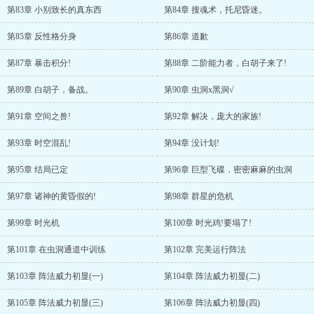
第83章 小别致长的真东西
第84章 搜魂术，托尼昏迷。
第85章 反性格分身
第86章 道歉
第87章 暴击积分!
第88章 二阶能力者，白胡子来了!
第89章 白胡子，备战。
第90章 虫洞x黑洞√
第91章 空间之兽!
第92章 解决，庞大的家族!
第93章 时空混乱!
第94章 没计划!
第95章 结局已定
第96章 巨型飞碟，密密麻麻的虫洞
第97章 诸神的黄昏假的!
第98章 群星的危机
第99章 时光机
第100章 时光鸡!要塌了!
第101章 在虫洞通道中训练
第102章 完美运行阵法
第103章 阵法威力初显(一)
第104章 阵法威力初显(二)
第105章 阵法威力初显(三)
第106章 阵法威力初显(四)