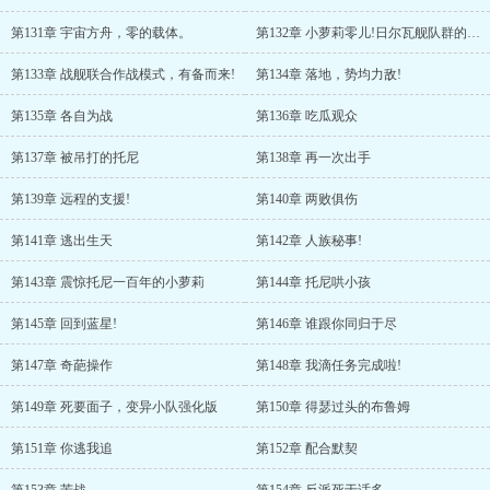
第131章 宇宙方舟，零的载体。
第132章 小萝莉零儿!日尔瓦舰队群的行动。
第133章 战舰联合作战模式，有备而来!
第134章 落地，势均力敌!
第135章 各自为战
第136章 吃瓜观众
第137章 被吊打的托尼
第138章 再一次出手
第139章 远程的支援!
第140章 两败俱伤
第141章 逃出生天
第142章 人族秘事!
第143章 震惊托尼一百年的小萝莉
第144章 托尼哄小孩
第145章 回到蓝星!
第146章 谁跟你同归于尽
第147章 奇葩操作
第148章 我滴任务完成啦!
第149章 死要面子，变异小队强化版
第150章 得瑟过头的布鲁姆
第151章 你逃我追
第152章 配合默契