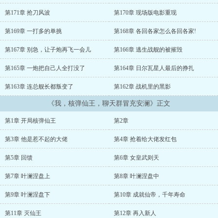
点的城市都无法覆灭。简直就是玄幻之耻！好在他绝望的时候，脑海
中响起了一道声音：“叮，万界聊天群邀请您加入，是否同意？”...
第171章 抢刀风波
第170章 现场版电影重现
第169章 一打多的单挑
第168章 各回各家怎么各回各家!
第167章 别急，让子炮再飞一会儿
第166章 逃生战舰的被摧毁
第165章 一炮把自己人全打没了
第164章 日尔瓦星人最后的挣扎
第163章 连总舰长都叛变了
第162章 战机里的黑影
《我，核弹仙王，聊天群冒充安澜》正文
第1章 开局核弹仙王
第2章
第3章 他是惹不起的大佬
第4章 抢着给大佬发红包
第5章 回馈
第6章 女皇武则天
第7章 叶澜涅盘上
第8章 叶澜涅盘中
第9章 叶澜涅盘下
第10章 成就仙帝，千年寿命
第11章 灭仙王
第12章 再入新人