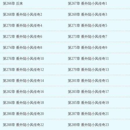
第266章 后来
第267章 番外陆小凤传奇1
第268章 番外陆小凤传奇2
第269章 番外陆小凤传奇3
第270章 番外陆小凤传奇4
第271章 番外陆小凤传奇5
第272章 番外陆小凤传奇6
第273章 番外陆小凤传奇7
第274章 番外陆小凤传奇8
第275章 番外陆小凤传奇9
第276章 番外陆小凤传奇10
第277章 番外陆小凤传奇11
第278章 番外陆小凤传奇12
第279章 番外陆小凤传奇13
第280章 番外陆小凤传奇14
第281章 番外陆小凤传奇15
第282章 番外陆小凤传奇16
第283章 番外陆小凤传奇17
第284章 番外陆小凤传奇18
第285章 番外陆小凤传奇19
第286章 番外陆小凤传奇20
第287章 番外陆小凤传奇21
第288章 番外陆小凤传奇22
第289章 番外陆小凤传奇23