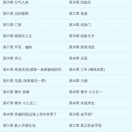
第29章 引气入体
第30章 刘如京
第31章 治好眼睛
第32章 迅速
第33章 门派
第34章 化险门
第35章 镇国长公主
第36章 创新天才
第37章 不安，偏执
第38章 茶馆消息
第39章 开心
第40章 乐器
第41章 奇迹花花(感谢一条棉被精的巨额打赏，加更)
第42章 三年 (继续加更)
第43章 无题 (加更最后一章)
第44章 大婚
第45章 番外 喜糖
第46章 番外 小土豆一
第47章 番外 小土豆二
第49章 木筏求生
第48章 穿越到国运海上求生世界了
第50章 金手指?
第51章 新人升级礼包
第52章 真正的金手指