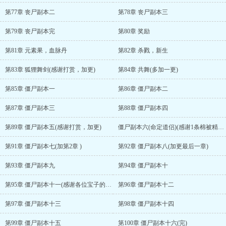
第77章 丧尸副本二
第78章 丧尸副本三
第79章 丧尸副本完
第80章 奖励
第81章 元素果，血脉丹
第82章 杀戮，新生
第83章 狐狸舞剑(感谢打赏，加更)
第84章 共舞(多加一更)
第85章 僵尸副本一
第86章 僵尸副本二
第87章 僵尸副本三
第88章 僵尸副本四
第89章 僵尸副本五(感谢打赏，加更)
僵尸副本六(命定道侣)(感谢1条棉被精的打赏，加第一章 )
第91章 僵尸副本七(加第2章 )
第92章 僵尸副本八(加更最后一章)
第93章 僵尸副本九
第94章 僵尸副本十
第95章 僵尸副本十一(感谢各位宝子的打赏，加更)
第96章 僵尸副本十二
第97章 僵尸副本十三
第98章 僵尸副本十四
第99章 僵尸副本十五
第100章 僵尸副本十六(完)