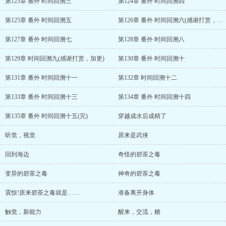
第123章 番外 时间回溯三
第124章 番外 时间回溯四
第125章 番外 时间回溯五
第126章 番外 时间回溯六(感谢打赏，加更)
第127章 番外 时间回溯七
第128章 番外 时间回溯八
第129章 时间回溯九(感谢打赏，加更)
第130章 番外 时间回溯十
第131章 番外 时间回溯十一
第132章 时间回溯十二
第133章 番外 时间回溯十三
第134章 番外 时间回溯十四
第135章 番外 时间回溯十五(完)
穿越成水后成精了
听觉，视觉
原来是武侠
回到海边
奇怪的碧茶之毒
变异的碧茶之毒
神奇的碧茶之毒
震惊!原来碧茶之毒就是……
准备离开身体
触觉，新能力
醒来，交流，糖