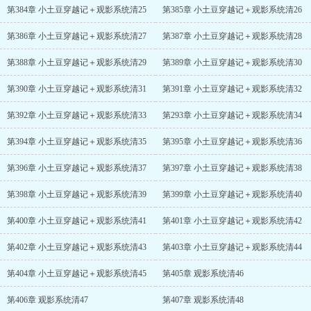
第384章 小土豆穿越记＋观影系统清25
第385章 小土豆穿越记＋观影系统清26
第386章 小土豆穿越记＋观影系统清27
第387章 小土豆穿越记＋观影系统清28
第388章 小土豆穿越记＋观影系统清29
第389章 小土豆穿越记＋观影系统清30
第390章 小土豆穿越记＋观影系统清31
第391章 小土豆穿越记＋观影系统清32
第392章 小土豆穿越记＋观影系统清33
第293章 小土豆穿越记＋观影系统清34
第394章 小土豆穿越记＋观影系统清35
第395章 小土豆穿越记＋观影系统清36
第396章 小土豆穿越记＋观影系统清37
第397章 小土豆穿越记＋观影系统清38
第398章 小土豆穿越记＋观影系统清39
第399章 小土豆穿越记＋观影系统清40
第400章 小土豆穿越记＋观影系统清41
第401章 小土豆穿越记＋观影系统清42
第402章 小土豆穿越记＋观影系统清43
第403章 小土豆穿越记＋观影系统清44
第404章 小土豆穿越记＋观影系统清45
第405章 观影系统清46
第406章 观影系统清47
第407章 观影系统清48