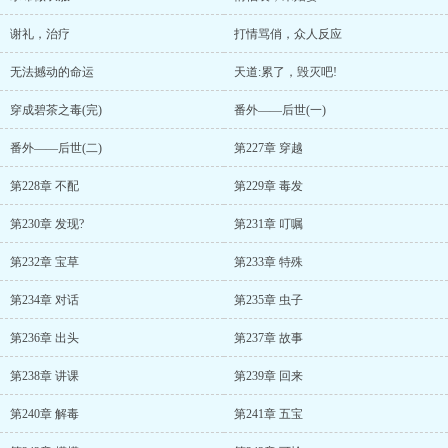
谢礼，治疗
打情骂俏，众人反应
无法撼动的命运
天道:累了，毁灭吧!
穿成碧茶之毒(完)
番外——后世(一)
番外——后世(二)
第227章 穿越
第228章 不配
第229章 毒发
第230章 发现?
第231章 叮嘱
第232章 宝草
第233章 特殊
第234章 对话
第235章 虫子
第236章 出头
第237章 故事
第238章 讲课
第239章 回来
第240章 解毒
第241章 五宝