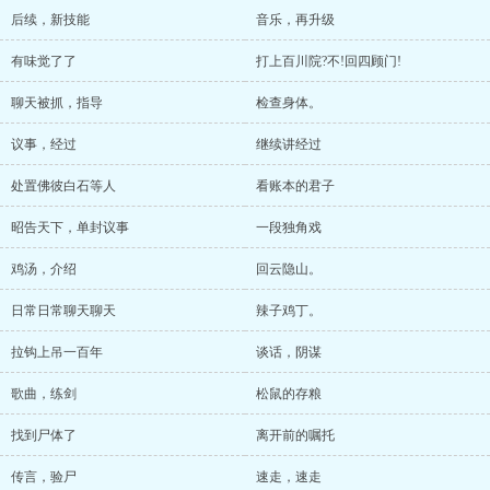
后续，新技能
音乐，再升级
有味觉了了
打上百川院?不!回四顾门!
聊天被抓，指导
检查身体。
议事，经过
继续讲经过
处置佛彼白石等人
看账本的君子
昭告天下，单封议事
一段独角戏
鸡汤，介绍
回云隐山。
日常日常聊天聊天
辣子鸡丁。
拉钩上吊一百年
谈话，阴谋
歌曲，练剑
松鼠的存粮
找到尸体了
离开前的嘱托
传言，验尸
速走，速走