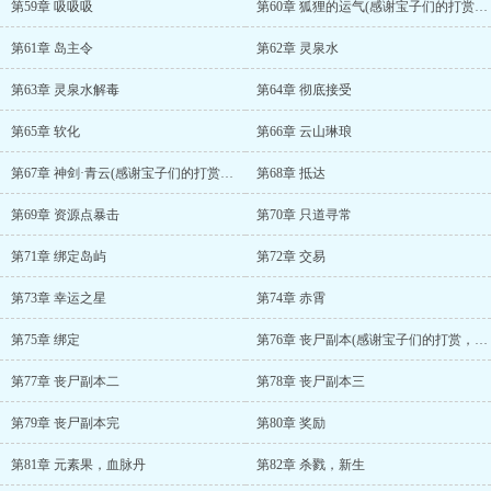
第59章 吸吸吸
第60章 狐狸的运气(感谢宝子们的打赏，加更)
第61章 岛主令
第62章 灵泉水
第63章 灵泉水解毒
第64章 彻底接受
第65章 软化
第66章 云山琳琅
第67章 神剑·青云(感谢宝子们的打赏，加更)
第68章 抵达
第69章 资源点暴击
第70章 只道寻常
第71章 绑定岛屿
第72章 交易
第73章 幸运之星
第74章 赤霄
第75章 绑定
第76章 丧尸副本(感谢宝子们的打赏，加更)
第77章 丧尸副本二
第78章 丧尸副本三
第79章 丧尸副本完
第80章 奖励
第81章 元素果，血脉丹
第82章 杀戮，新生