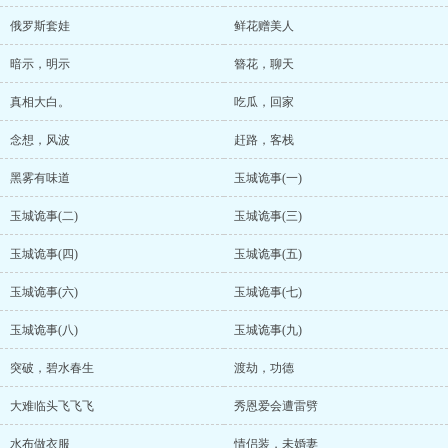
俄罗斯套娃
鲜花赠美人
暗示，明示
簪花，聊天
真相大白。
吃瓜，回家
念想，风波
赶路，客栈
黑雾有味道
玉城诡事(一)
玉城诡事(二)
玉城诡事(三)
玉城诡事(四)
玉城诡事(五)
玉城诡事(六)
玉城诡事(七)
玉城诡事(八)
玉城诡事(九)
突破，碧水春生
渡劫，功德
大难临头飞飞飞
秀恩爱会遭雷劈
水布做衣服
情侣装，未婚妻