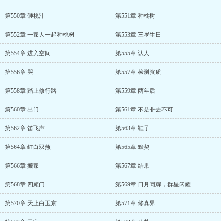
第550章 砸桃汁
第551章 种桃树
第552章 一家人一起种桃树
第553章 三岁生日
第554章 进入空间
第555章 认人
第556章 哭
第557章 检测资质
第558章 踏上修行路
第559章 两年后
第560章 出门
第561章 不是非去不可
第562章 笛飞声
第563章 鞋子
第564章 红白双煞
第565章 默契
第566章 搬家
第567章 结果
第568章 四顾门
第569章 日月同辉，群星闪耀
第570章 天上白玉京
第571章 修真界