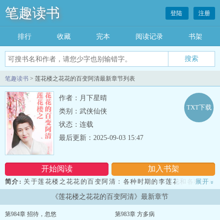
笔趣读书
登陆
注册
排行
收藏
完本
阅读记录
书架
笔趣读书
> 莲花楼之花花的百变阿清最新章节列表
作者：月下星晴
TXT下载
类别：武侠仙侠
状态：连载
最后更新：2025-09-03 15:47
开始阅读
加入书架
简介:
关于莲花楼之花花的百变阿清：各种时期的李莲花和各种穿越
展开
»
女的cp(排雷在最下面)以下是暂定的各类型女主(可按分卷搜索)：穿越
《莲花楼之花花的百变阿清》最新章节
成五毒兽的女主(完成?)；穿越平行世界成为国运海上求生选手的女主
(完成?)；穿越成碧茶之毒能化形的女主(完成?)；穿越成花生精的女主
第984章 招待，忽悠
第983章 方多病