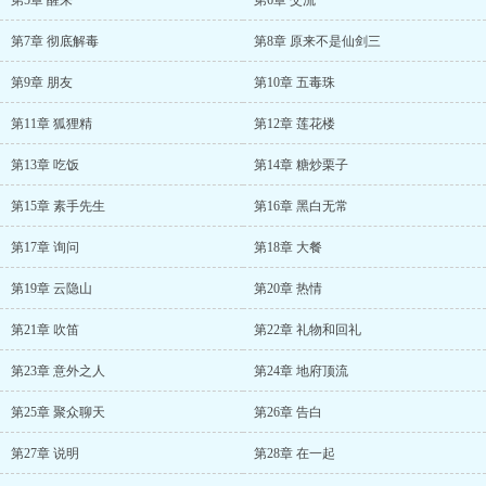
第5章 醒来
第6章 交流
第7章 彻底解毒
第8章 原来不是仙剑三
第9章 朋友
第10章 五毒珠
第11章 狐狸精
第12章 莲花楼
第13章 吃饭
第14章 糖炒栗子
第15章 素手先生
第16章 黑白无常
第17章 询问
第18章 大餐
第19章 云隐山
第20章 热情
第21章 吹笛
第22章 礼物和回礼
第23章 意外之人
第24章 地府顶流
第25章 聚众聊天
第26章 告白
第27章 说明
第28章 在一起