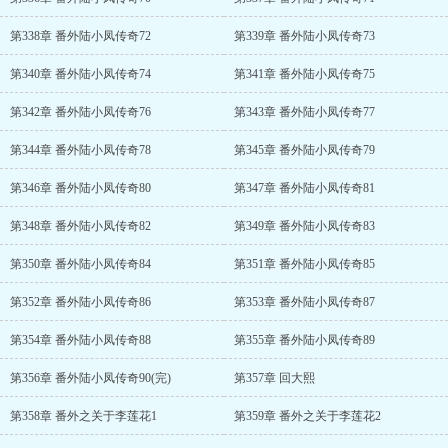
第338章 番外陆小凤传奇72
第339章 番外陆小凤传奇73
第340章 番外陆小凤传奇74
第341章 番外陆小凤传奇75
第342章 番外陆小凤传奇76
第343章 番外陆小凤传奇77
第344章 番外陆小凤传奇78
第345章 番外陆小凤传奇79
第346章 番外陆小凤传奇80
第347章 番外陆小凤传奇81
第348章 番外陆小凤传奇82
第349章 番外陆小凤传奇83
第350章 番外陆小凤传奇84
第351章 番外陆小凤传奇85
第352章 番外陆小凤传奇86
第353章 番外陆小凤传奇87
第354章 番外陆小凤传奇88
第355章 番外陆小凤传奇89
第356章 番外陆小凤传奇90(完)
第357章 回大熙
第358章 番外之关于李莲花1
第359章 番外之关于李莲花2