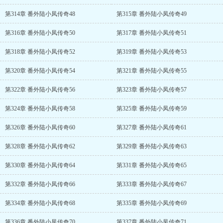
第314章 番外陆小凤传奇48
第315章 番外陆小凤传奇49
第316章 番外陆小凤传奇50
第317章 番外陆小凤传奇51
第318章 番外陆小凤传奇52
第319章 番外陆小凤传奇53
第320章 番外陆小凤传奇54
第321章 番外陆小凤传奇55
第322章 番外陆小凤传奇56
第323章 番外陆小凤传奇57
第324章 番外陆小凤传奇58
第325章 番外陆小凤传奇59
第326章 番外陆小凤传奇60
第327章 番外陆小凤传奇61
第328章 番外陆小凤传奇62
第329章 番外陆小凤传奇63
第330章 番外陆小凤传奇64
第331章 番外陆小凤传奇65
第332章 番外陆小凤传奇66
第333章 番外陆小凤传奇67
第334章 番外陆小凤传奇68
第335章 番外陆小凤传奇69
第336章 番外陆小凤传奇70
第337章 番外陆小凤传奇71