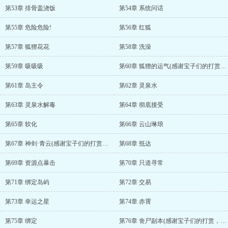
第53章 排骨盖浇饭
第54章 系统问话
第55章 危险危险!
第56章 红狐
第57章 狐狸花花
第58章 洗澡
第59章 吸吸吸
第60章 狐狸的运气(感谢宝子们的打赏，加更)
第61章 岛主令
第62章 灵泉水
第63章 灵泉水解毒
第64章 彻底接受
第65章 软化
第66章 云山琳琅
第67章 神剑·青云(感谢宝子们的打赏，加更)
第68章 抵达
第69章 资源点暴击
第70章 只道寻常
第71章 绑定岛屿
第72章 交易
第73章 幸运之星
第74章 赤霄
第75章 绑定
第76章 丧尸副本(感谢宝子们的打赏，加更)