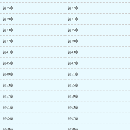
第25章
第27章
第29章
第31章
第33章
第35章
第37章
第39章
第41章
第43章
第45章
第47章
第49章
第51章
第53章
第55章
第57章
第59章
第61章
第63章
第65章
第67章
第69章
第70章