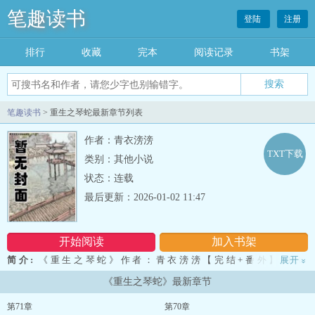
笔趣读书
登陆
注册
排行
收藏
完本
阅读记录
书架
笔趣读书
> 重生之琴蛇最新章节列表
作者：青衣滂滂
TXT下载
类别：其他小说
状态：连载
最后更新：2026-01-02 11:47
开始阅读
加入书架
简介:
《重生之琴蛇》作者：青衣滂滂【完结+番外】&lt;br
展开
»
/&gt; 文案：&lt;br /&gt; 重生文的一般套路，不解释^00^&lt;br
《重生之琴蛇》最新章节
/&gt; 琴蛇，又名蟒蛇，无毒，迟钝，性温良&lt;br /&gt; 涉及元
素：穿越 重生 兽人 生子 都市异能&lt;br /&gt; 俺最雷的两种模
第71章
第70章