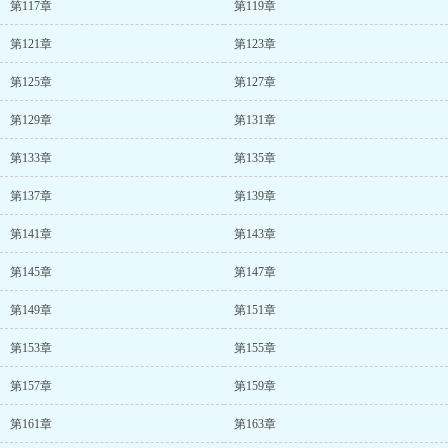
第117章
第119章
第121章
第123章
第125章
第127章
第129章
第131章
第133章
第135章
第137章
第139章
第141章
第143章
第145章
第147章
第149章
第151章
第153章
第155章
第157章
第159章
第161章
第163章