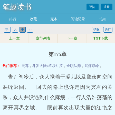
笔趣读书
登陆
注册
排行
收藏
完本
阅读记录
书架
字:
大
中
小
护眼
关灯
上一章
章节列表
下一章
TXT下载
第175章
热门推荐：
元尊
，
斗罗大陆4终极斗罗
，
全职法师
，
武炼巅峰
，
告别阎冷后，众人携着于凝儿以及擎夜向空间
裂缝返回。 回去的路上也许是因为冥君的关
系，众人并没遇到什么麻烦，一行人浩浩荡荡的
离开冥界之城。 眼前再次出现大量的红艳之