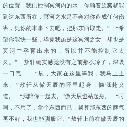
的位置，我已控制冥河内的水，你顺着旋窝就能
到达东西所在，冥河之水是不会对你造成任何伤
害，凭你的本事下去吧，把那东西取走。” “希
望你能快一些，毕竟我虽是这冥河之女，却也是
冥河中孕育出来的，所以并不能控制它太
久。” 敖轩确实感觉没有之前那么冷了，深吸
一口气。 “辰，大家在这里等我，我马上上
来。”敖轩从傲天辰的怀里起身，慷慨赴义
道。 “我陪你一起去。”傲天辰也站起身。 “呵
呵，不用了，拿个东西而已，就算那东西的脾气
再不好，我也能驯服它。”敖轩上前在傲天辰的