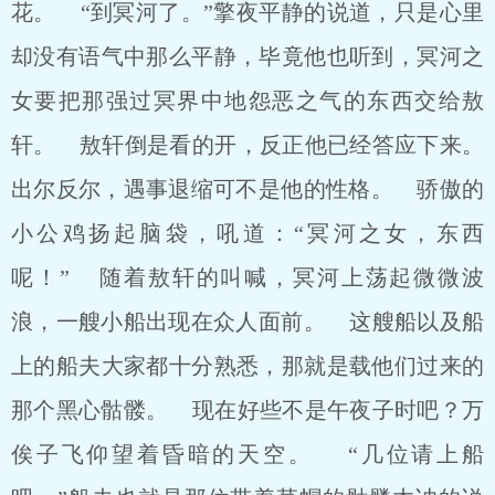
花。 “到冥河了。”擎夜平静的说道，只是心里
却没有语气中那么平静，毕竟他也听到，冥河之
女要把那强过冥界中地怨恶之气的东西交给敖
轩。 敖轩倒是看的开，反正他已经答应下来。
出尔反尔，遇事退缩可不是他的性格。 骄傲的
小公鸡扬起脑袋，吼道：“冥河之女，东西
呢！” 随着敖轩的叫喊，冥河上荡起微微波
浪，一艘小船出现在众人面前。 这艘船以及船
上的船夫大家都十分熟悉，那就是载他们过来的
那个黑心骷髅。 现在好些不是午夜子时吧？万
俟子飞仰望着昏暗的天空。 “几位请上船