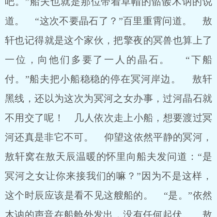
吧。”船夫也就是那位带着草帽的骷髅木讷的说
道。 “这次不要晶石了？”百里重霄问道。 敖
轩也记得就是这个家伙，把擎夜的冥兽也算上了
一位，向他们多要了一人的晶石。 “下船
付。”船夫把小船稳稳的停在冥河岸边。 敖轩
黑线，还以为这次为冥河之女办事，过河晶石就
不用交了呢！ 几人依次走上小船，想要渡过冥
河还真是非它不可。 仰望这依然平静的冥河，
敖轩窝在敖天辰温暖的怀里向船夫发问道：“是
冥河之女让你来接我们的嘛？”因为不是这样，
这个时辰应该是看不见这艘船的。 “是。”依然
木讷的声音在船舱外发出，没有任何起伏。 敖