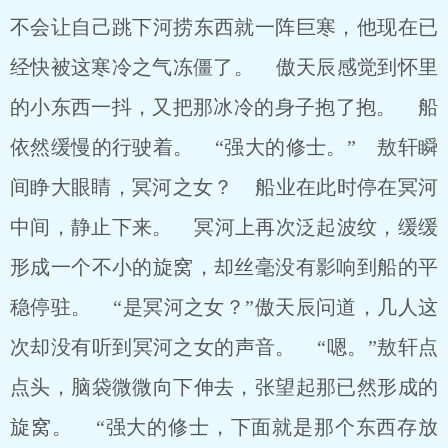
不会让自己跳下河捞东西就一阵巨寒，他现在已
经快被这寒冷之气冻僵了。 傲天辰感觉到怀里
的小东西一抖，又把那冰冷的身子抱了抱。 船
依然缓慢的行驶着。 “强大的修士。” 敖轩瞬
间睁大眼睛，冥河之女？ 船业在此时停在冥河
中间，静止下来。 冥河上再次泛起波纹，缓缓
形成一个不小的旋窝，却丝毫没有影响到船的平
稳停驻。 “是冥河之女？”傲天辰问道，几人这
次却没有听到冥河之女的声音。 “嗯。”敖轩点
点头，脑袋微微向下伸去，张望起那已然形成的
旋窝。 “强大的修士，下面就是那个东西存放