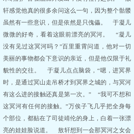
轩感觉他真的很多余问这么一句，因为整个骷髅
虽然有一些意识，但是依然是只傀儡。 于凝儿
微微的好奇，看着这眼前漂亮的冥河。 “凝儿
没有见过这冥河吗？”百里重霄问道，他对一切
美丽的事物都会下意识的亲近，但是他仅限于礼
貌性的交往。 于凝儿点点脑袋，“嗯，进冥界
时，是通过冥山走吊桥才到冥界之城的，与冥河
有这么进的接触还真是第一次。” “我可不想和
这冥河有任何的接触。”万俟子飞几乎把全身每
个部位，都贴在了司徒靖伦的身上，白着一张漂
亮的娃娃脸说道。 敖轩想到一会那冥河之女会