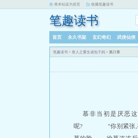
将本站设为首页
收藏笔趣读书
笔趣读书
首页
永久书架
玄幻奇幻
武侠仙侠
笔趣读书
>
兽人之重生成包子妈
> 第21章
慕非当初是厌恶这个
呢? "你别紧张,初