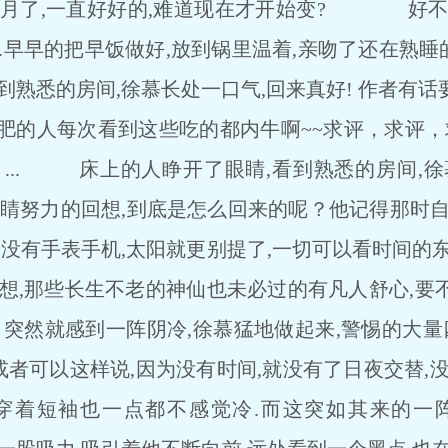
多月了,一直好好的,难道现在才开始变? 好不
.早早的把早饭做好,放到锅里温着,亲吻了还在熟睡的
到熟悉的房间,徐慕长处一口气,回来真好! 作者有
肥的人每次看到这些吃的都内牛啊~~求评，求评，
来了 ... 床上的人睁开了眼睛,看到熟悉的房间,
力的回想,到底是怎么回来的呢？他记得那时自
,没有手表手机,太阳就更别提了,一切可以看时间的
想想,那些长生不老的神仙也未必过的有凡人舒心,要
就感到一阵阴冷,徐慕猛地做起来,警惕的大量四
,或者可以这样说,因为没有时间,就没有了日夜交替,
穿着短袖也一点都不感觉冷.而这突如其来的一