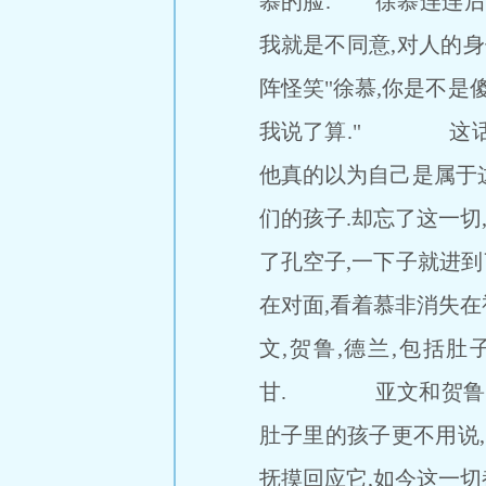
慕的脸. 徐慕连连后
我就是不同意,对人的
阵怪笑"徐慕,你是不是
我说了算." 这话用
他真的以为自己是属于这
们的孩子.却忘了这一
了孔空子,一下子就进到
在对面,看着慕非消失
文,贺鲁,德兰,包括
甘. 亚文和贺鲁,他
肚子里的孩子更不用说,
抚摸回应它,如今这一