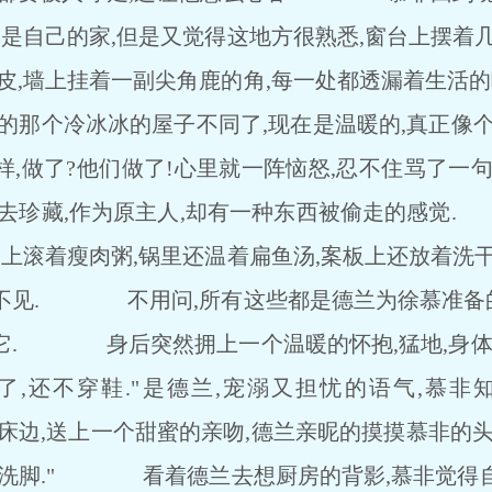
不是自己的家,但是又觉得这地方很熟悉,窗台上摆着
皮,墙上挂着一副尖角鹿的角,每一处都透漏着生活的
过的那个冷冰冰的屋子不同了,现在是温暖的,真
,做了?他们做了!心里就一阵恼怒,忍不住骂了一
回去珍藏,作为原主人,却有一种东西被偷走的感
子上滚着瘦肉粥,锅里还温着扁鱼汤,案板上还放着洗
不见. 不用问,所有这些都是德兰为徐慕准备的,
它. 身后突然拥上一个温暖的怀抱,猛地,身体
了,还不穿鞋."是德兰,宠溺又担忧的语气,慕非
,送上一个甜蜜的亲吻,德兰亲昵的摸摸慕非的头"
脸洗脚." 看着德兰去想厨房的背影,慕非觉得