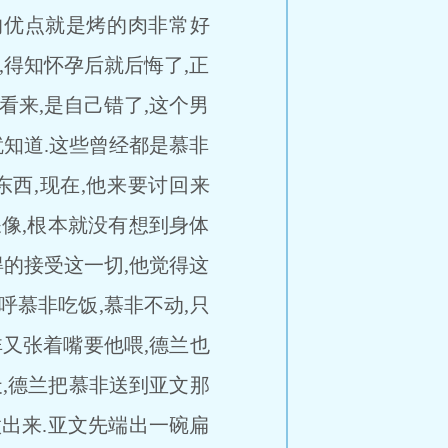
的优点就是烤的肉非常好
得知怀孕后就后悔了,正
来,是自己错了,这个男
就知道.这些曾经都是慕非
西,现在,他来要讨回来
像,根本就没有想到身体
得的接受这一切,他觉得这
慕非吃饭,慕非不动,只
非又张着嘴要他喂,德兰也
,德兰把慕非送到亚文那
出来.亚文先端出一碗扁