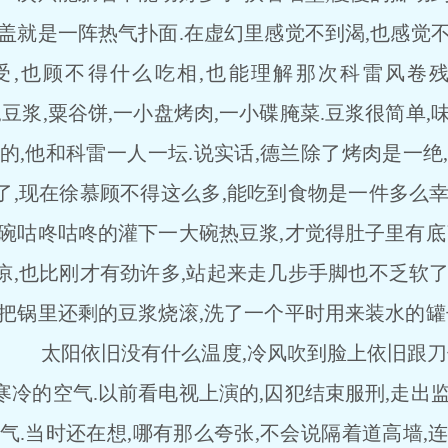
盖就是一阵热气扑面.在虚幻里感觉不到渴,也感觉
受,也顾不得什么吃相,也能理解那次科雷风卷残
,粟谷饼,一小盘烤肉,一小碟腌菜.豆浆很简单,
的,他和科雷一人一坛.说实话,德兰除了烤肉是一绝
了,现在徐慕顾不得这么多,能吃到食物是一件
碗咕咚咕咚的灌下一大碗热豆浆,才觉得肚子里有底
凉,也比刚才有劲许多,站起来走几步手脚也不乏软了
里还剩的豆浆烧滚,洗了一个平时用来装水的罐子
 太阳依旧没有什么温度,冷风吹到脸上依旧跟刀子
冷的空气.以前看电视上演的,囚犯结束服刑,走出
气.当时还在想,哪有那么夸张,不会说隔着道高墙,