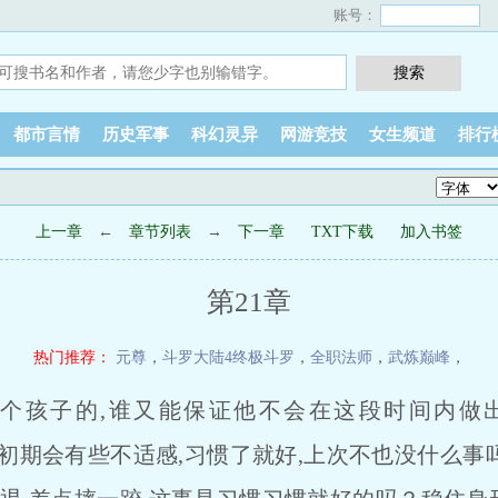
账号：
都市言情
历史军事
科幻灵异
网游竞技
女生频道
排行
上一章
←
章节列表
→
下一章
TXT下载
加入书签
第21章
热门推荐：
元尊
，
斗罗大陆4终极斗罗
，
全职法师
，
武炼巅峰
，
孩子的,谁又能保证他不会在这段时间内做
期会有些不适感,习惯了就好,上次不也没什么事吗