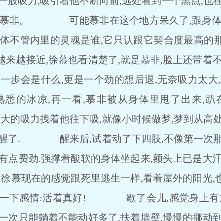
吸力,吸引着他不断向前,远处看到一个黑点,也在
是慕非。 可能慕非在这个地方呆久了,跟身体
身体不管内里的灵魂是谁,它只认跟它契合度最高的
接近,徐慕也看清楚了,就是慕非,脸上还带着不
一步会是什么,更是一个劲的想后退,无奈吸力太大
熟悉的冰凉,再一看,慕非被从身体里甩了出来,趴
的吸力拽着他往下吸,就像小时候做梦,梦到从高处
就醒了. 醒来后,试着动了下四肢,不像第一次那
有点费劲.强撑着酸软的身体坐起来,额头上已是大
.徐慕现在的感觉跟死里逃生一样,看着屋外的阳光
发一下感情:活着真好! 歇了会儿,感觉身上有力
一次只能躺着不能动好多了.扶着墙壁,慢慢的挪动