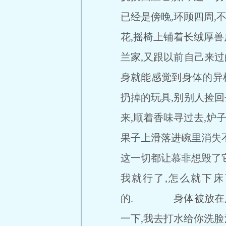
已经是傍晚,环顾四周,
花,摇椅上铺着长绒厚兽
兰家,又跟以前自己来
身就能感觉到身体的异样
扔掉的玩具,别别人捡
来,顺着香味寻过去,炉
果子上滑落进碗里消失
这一切都让慕非想毁了
我就行了,怎么就下床
的. 身体被放在床边
一下,我去打水给你洗