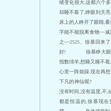
绪变化很大,这都六个
却睡不着了,睁眼到天亮
床上的人睁开了眼睛,看
字能不能脱离食物~~减
之~~2525、徐慕回
好! 徐慕睁大眼睛努
指数绵羊,想睡又睡不着
心里一阵烦躁.现在再
下凡的神仙呢? 突然
没有时间,没有温度,不
都是恒温的,徐慕现在