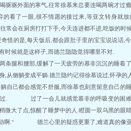
热喝驱驱外面的寒气,往常徐慕来总要连喝两碗才过瘾
嫌弃的看了一眼,很不情愿的接过来,等亚文转身就放
常会在厨房打打下手,今天连进都不进,吃饭的时候
更奇怪的是,每天饭后,都会跟肚子里的宝宝说说话,
,有时候就是这样子,而德兰隐隐觉得哪里不对.
着两条腿和腰部,缓解了一天疲劳的慕非沉沉的睡着了
身,从侧躺变成平躺.德兰隐约记得徐慕说过,怀孕
平躺自己都会感觉不舒服,而徐慕也刻意留意自己的
有过. 过了一会儿就感觉慕非的呼吸变的困难
稍微大了点,惊醒了睡梦中的人.瞪圆一双乌黑的眼
什么动啊." 德兰心里的疑惑更重了,难道真的像亚