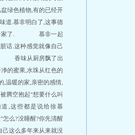
几盆绿色植物,有的已经开
味道.慕非明白了,这事德
正像个家了. 慕非一起
句脏话.这种感觉就像自己
觉. 香味从厨房飘了出
干净的蜜果,水珠从红色的
温暖的家,亲密的感情,
被腾空抱起"想要什么叫
知道,这些都是说给徐慕
怎么?没睡醒?你先清醒
自己这么多年来从来就没