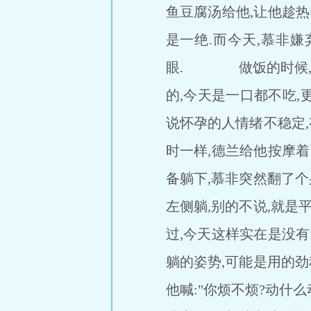
鱼豆腐汤给他,让他趁
是一绝.而今天,慕非
眼. 做饭的时候,往
的,今天是一口都不吃,
说怀孕的人情绪不稳定
时一样,德兰给他按摩
备躺下,慕非突然翻了个
左侧躺,别的不说,就是
过,今天这样实在是没
躺的姿势,可能是用的劲
他喊:"你烦不烦?动