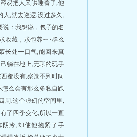
容易把人又哄睡着了,他
人,就去巡逻.没过多久,
话要说：我想说，包子的名
求收藏，求包养~~·群么
徐慕长处一口气,能回来真
己躺在地上,无聊的玩手
东西都没有,察觉不到时间
不怎么会有那么多私自跑
周.这个虚幻的空间里,
没有了四季变化,所以一直
阵阴冷,却使他抱紧了手