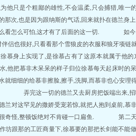
以为他只是个粗鄙的雄性,不会温柔,只会捕猎,唯一
次,也是因为跟纳斯的气话,回来就扑在德兰身上,
怎么看怎么可怕,这才有了后面的这一切. 如今看
,对伴侣也很好,只看看那个雪狼皮的衣服和狼牙项链
在徐慕身上实现了,是徐慕占有了这原本就属于他的东
他把慕非木呆呆的样子归位徐慕每天起床时的呆
水就细细的给慕非擦脸,擦手,洗脚,而慕非也心安理
. 弄完这一切的德兰又去厨房把饭端出来,招呼
德兰对这罕见的撒娇受宠若惊,就把人抱到桌前,慕
得很奇怪,整顿饭绝对不肯碰一口扁鱼. 第二天
铁作坊跟那的工匠商量下,徐慕要的那把长剑能不能做