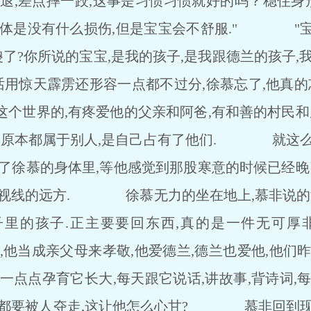
退,差点摔一跤,这事是习惯习惯就好的吗？稳住身形
身体是没有什么损伤,但是宝宝会不舒服." "宝宝
傻了?你所说的宝宝,是我的孩子,是我跟德兰的孩子,
惊天霹雳还形容一点都不过分,徐慕忘了,他真的忘
个世界的,有疼爱他的父亲和阿爸,有和善的村民和
切,原本都属于别人,是自己占有了他们. 就这么
了徐慕的身体里,等他感觉到那股寒意的时候已经晚
在视线的远方. 徐慕无力的坐在地上,慕非说的没
肚子里的孩子.正主要要回东西,真的是一件无可厚
当成亲父母来孝敬,他爱德兰,德兰也爱他,他们昨
一点点孕育它长大,每天跟它说话,讲故事,背诗词,
切都要被人夺走,这让他怎么心甘? 慕非回到现