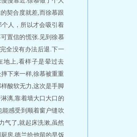
慢慢靠近.徐慕做了个大
的契合度就差,而徐慕跟
那个人，所以才会吸引着
可置信的慌张.见到徐慕
,完全没有办法后退.下一
在地上,看样子是晕过去
摔下来一样,徐慕被重重
样酸软无力,这次是手脚
汗淋漓,靠着墙大口大口的
,也能感受到顺着窗户缝吹
气了,就起床洗漱,虽然
到厨房,德兰给他留的早饭