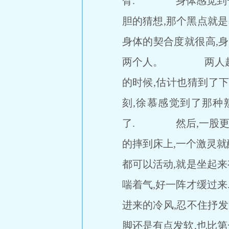
臂. 身体感觉到一股
胆的猜想,那个黑点就
身体的契合度就很高,
两个人。 两人越来越
的时候,估计也猜到了下
刻,徐慕感觉到了那种
了. 然后,一股更大
的摔到床上,一个激灵
都可以活动,就是坐起来
喘着气,好一阵才缓过来
进来的冷风,忍不住抒
脚还是有点发软,也比第