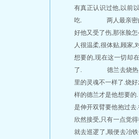
有真正认识过他,以前
吃. 两人最亲密的那
好他又受了伤,那张脸
人很温柔,很体贴,顾家
想要的,现在这一切却
了. 德兰去烧热水,
里的灵魂不一样了.烧好
样的德兰才是他想要的
是伸开双臂要他抱过去.
欣然接受,只有一点觉
就去巡逻了,顺便去冶