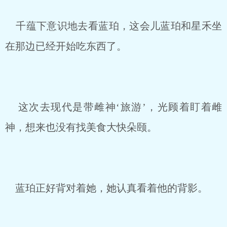
千蕴下意识地去看蓝珀，这会儿蓝珀和星禾坐
在那边已经开始吃东西了。
这次去现代是带雌神‘旅游’，光顾着盯着雌
神，想来也没有找美食大快朵颐。
蓝珀正好背对着她，她认真看着他的背影。