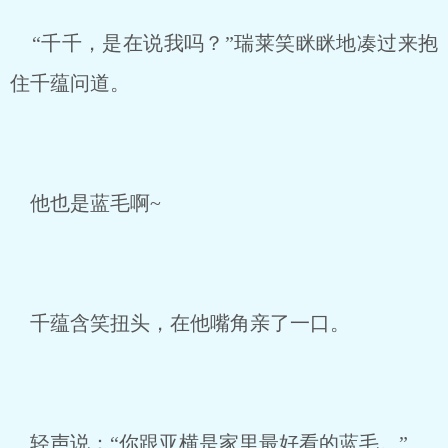
“千千，是在说我吗？”瑞莱笑眯眯地凑过来抱
住千蕴问道。
他也是蓝毛啊~
千蕴含笑扭头，在他嘴角亲了一口。
轻声说：“你跟亚横是家里最好看的蓝毛。”