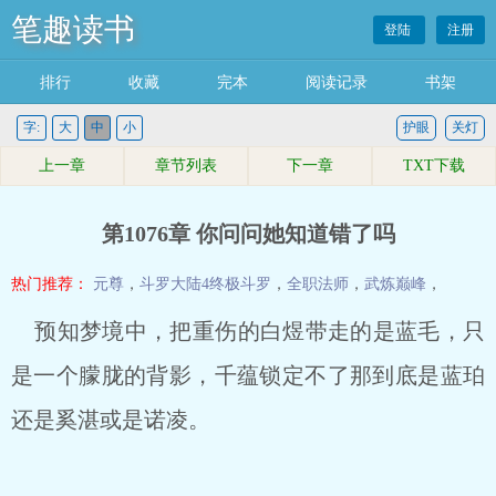
笔趣读书
登陆
注册
排行
收藏
完本
阅读记录
书架
字:
大
中
小
护眼
关灯
上一章
章节列表
下一章
TXT下载
第1076章 你问问她知道错了吗
热门推荐：
元尊
，
斗罗大陆4终极斗罗
，
全职法师
，
武炼巅峰
，
预知梦境中，把重伤的白煜带走的是蓝毛，只
是一个朦胧的背影，千蕴锁定不了那到底是蓝珀
还是奚湛或是诺凌。