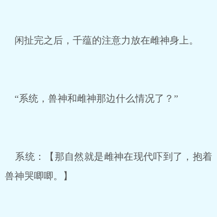
闲扯完之后，千蕴的注意力放在雌神身上。
“系统，兽神和雌神那边什么情况了？”
系统：【那自然就是雌神在现代吓到了，抱着
兽神哭唧唧。】