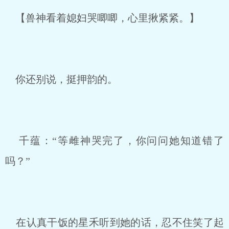
【兽神看着媳妇哭唧唧，心里揪紧紧。】
你还别说，挺押韵的。
千蕴：“等雌神哭完了，你问问她知道错了
吗？”
在认真干饭的星禾听到她的话，忍不住笑了起