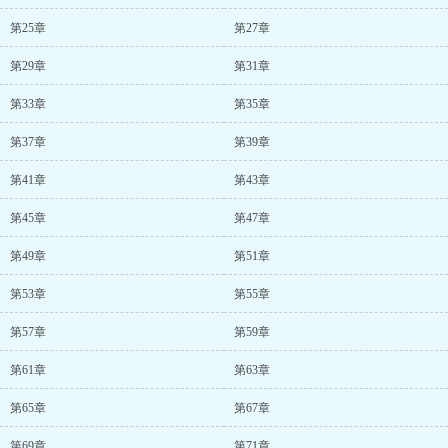
第25章
第27章
第29章
第31章
第33章
第35章
第37章
第39章
第41章
第43章
第45章
第47章
第49章
第51章
第53章
第55章
第57章
第59章
第61章
第63章
第65章
第67章
第69章
第71章