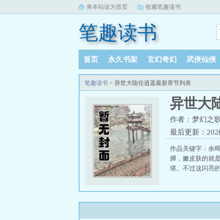
将本站设为首页
收藏笔趣读书
笔趣读书
首页
永久书架
玄幻奇幻
武侠仙侠
笔趣读书
> 异世大陆任逍遥最新章节列表
异世大
作者：梦幻之
最后更新：2026-0
作品关键字：余
膊，嫩皮肤的就
堪。不过这闪亮