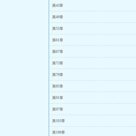
第43章
第49章
第55章
第61章
第67章
第73章
第79章
第85章
第91章
第97章
第103章
第109章