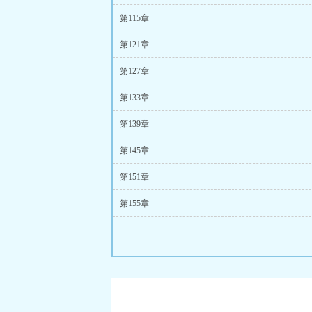
第115章
第121章
第127章
第133章
第139章
第145章
第151章
第155章