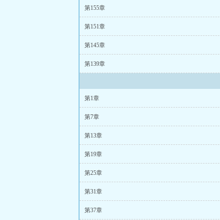
第155章
第151章
第145章
第139章
第1章
第7章
第13章
第19章
第25章
第31章
第37章