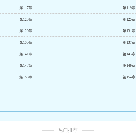
第117章
第119章
第123章
第125章
第129章
第131章
第135章
第137章
第141章
第143章
第147章
第149章
第153章
第154章
热门推荐