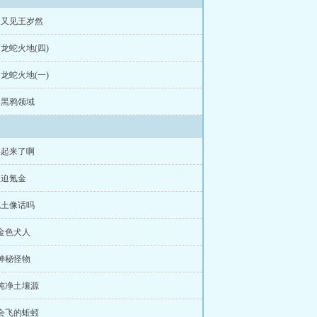
章 又见王岁然
 龙蛇火地(四)
 龙蛇火地(一)
章 黑鸦领域
卷起来了啊
被迫氪金
吃土像话吗
 金色犬人
 神秘怪物
 纯净土壤源
 会飞的蚯蚓