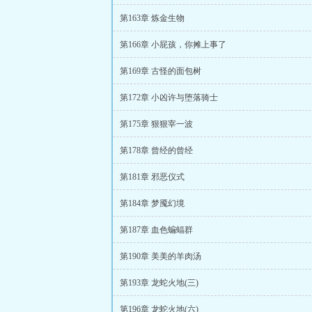
第163章 炼金生物
第166章 小屁孩，你摊上事了
第169章 古怪的面包树
第172章 小凶许与堕落骑士
第175章 狠狠宰一波
第178章 曾经的曾经
第181章 邪恶仪式
第184章 梦魇幻境
第187章 血色蝙蝠群
第190章 美美的羊肉汤
第193章 龙蛇火地(三)
第196章 龙蛇火地(六)