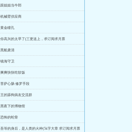
章 跟姐姐当牛郎
章 机械臂供应商
章 黄金瞳孔
章 你高兴的太早了(三更送上，求订阅求月票
章 黑船肃清
章 镜海守卫
章 爽爽快快吃软饭
章 菩萨心肠 修罗手段
章 王的舔狗病友交流群
章 黑夜下的博物馆
章 恐怖的蛇骨
章 吾等的身后，是人类的火种(5k字大章 求订阅求月票