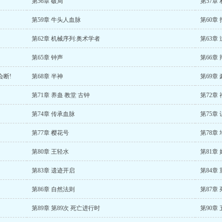
第56章 破局
第57章
第59章 牛头人血脉
第60章
第62章 机械序列:奥术学者
第63章
第65章 钟声
第66章
会断!
第68章 半神
第69章
第71章 养蛊 教堂 古钟
第72章
第74章 传承血脉
第75章
第77章 樱花号
第78章
第80章 王轻水
第81章
第83章 遗迹开启
第84章
第86章 自然法则
第87章
第89章 第89次 死亡进行时
第90章