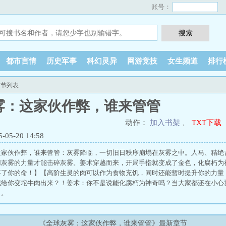
账号：
都市言情
历史军事
科幻灵异
网游竞技
女生频道
排行
章节列表
雾：这家伙作弊，谁来管管
动作：
加入书架
、
TXT下载
5-20 14:58
这家伙作弊，谁来管管：灰雾降临，一切旧日秩序崩塌在灰雾之中。人马、精绝
用灰雾的力量才能击碎灰雾。姜术穿越而来，开局手指就变成了金色，化腐朽为
要了你的命！】【高阶生灵的肉可以作为食物充饥，同时还能暂时提升你的力量
我给你变坨牛肉出来？！姜术：你不是说能化腐朽为神奇吗？当大家都还在小心
了。
《全球灰雾：这家伙作弊，谁来管管》最新章节