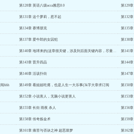
第128章 英语八级acca雅思8.0
第129
第131章 这个萝莉，惹不起
第132
第134章 赛博朋克
第135
第137章 爱牛郎的女囚犯
第138
第140章 地球来的(这章很关键，涉及到后面关键内容，尽量不要跳
第141
第143章 晋升四品
第144
第146章 活该扑街
第147
阅hhh
第149章 看姐姐吃瘪，也是人生一大乐事(3k字大章求订阅
第150
第152章 小说害人，无脑小说更害人
第153
第155章 长街 雨夜 杀人
第156
第158章 传奇炼金术
第159
第161章 痛苦与否诀之神 超恶噩梦
第162