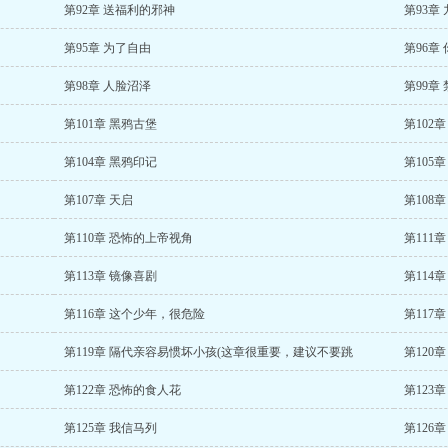
第92章 送福利的邪神
第93章
第95章 为了自由
第96章
第98章 人脸沼泽
第99章
第101章 黑鸦古堡
第102
第104章 黑鸦印记
第105
第107章 天启
第108
第110章 恐怖的上帝视角
第111
第113章 镜像喜剧
第114
第116章 这个少年，很危险
第117
第119章 隔代亲容易惯坏小孩(这章很重要，建议不要跳
第120
第122章 恐怖的食人花
第123
第125章 我信马列
第126