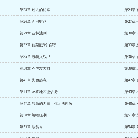
第23章 过去的秘辛
第24章
第26章 直播财路
第27章
第29章 丛林法则
第30章
第32章 偷菜贼!给爷死!
第33章
第35章 游骑兵战甲
第36章
第38章 闷声发大财
第39章
第41章 见色起意
第42章
第44章 灰雾地区也炒房
第45章
第47章 想象的力量，你无法想象
第48章
第50章 蝙蝠狂潮
第51章
第53章 悬赏令
第54章