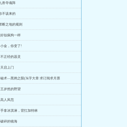
 九兽夺魂阵
 你不该来的
 禁断之地的规则
章 好似疯狗一样
章 小金，你变了!
章 不正经的器灵
章 天启上门
章 秘术—黑鸦之陨(3k字大章 求订阅求月票
章 王岁然的野望
章 高人风范
章 手拿冰淇淋，背扛加特林
章 破碎的镜海