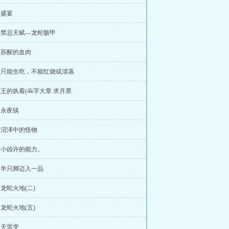
 盛宴
章 禁忌天赋—龙蛇骸甲
章 苏醒的血肉
章 只能生吃，不能红烧或清蒸
章 王的执着(4k字大章 求月票
章 永夜镇
章 沼泽中的怪物
章 小凶许的能力。
章 半只脚迈入一品
 龙蛇火地(二)
 龙蛇火地(五)
章 天雷变