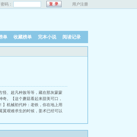
密码：
用户注册
榜单
收藏榜单
完本小说
阅读记录
古怪、超凡种族等等，藏在那灰蒙蒙
神奇。【这个蘑菇看起来甜美可口，
！】机械初代种：老铁，你在地上用
翼翼艰难求生的时候，姜术已经可以