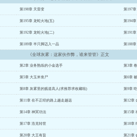
第198章 天雷变
第197
第195章 龙蛇火地(五)
第194章
第192章 龙蛇火地(二)
第191章
第189章 半只脚迈入一品
第188
《全球灰雾：这家伙作弊，谁来管管》正文
第2章 业务熟练的小金选手
第3章 
第5章 大玉米丧尸
第6章 
第8章 灰雾里的贱道高人(求推荐求收藏啦)
第9章 
第11章 在不正经的路上越走越远
第12章
第14章 神冥功法
第15章
第17章 浩克转世
第18章
第20章 大王有旨
第21章