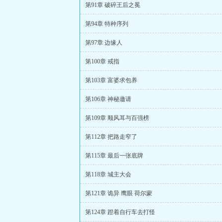
第91章 破碎王后之冕
第94章 特种序列
第97章 边缘人
第100章 戒指
第103章 富婆求包养
第106章 神秘邀请
第109章 顺风耳与百强榜
第112章 把路走窄了
第115章 最后一张底牌
第118章 城主大会
第121章 诡异 鹰眼 荷尔蒙
第124章 蹬着自行车去打怪