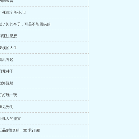
 村雨金雷
 打死你个龟孙儿!
 过了河的卒子，可是不能回头的
 辩证法思想
 豪横的人生
 祸乱将起
 诅咒种子
 地海沉船
 好好玩一玩
 重见光明
 死魂人的盛宴
 五品!(很爽的一章 求订阅!