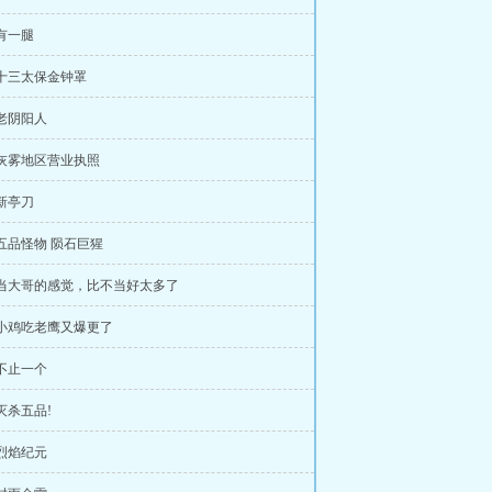
 有一腿
 十三太保金钟罩
 老阴阳人
 灰雾地区营业执照
 新亭刀
 五品怪物 陨石巨猩
 当大哥的感觉，比不当好太多了
 小鸡吃老鹰又爆更了
 不止一个
 灭杀五品!
 烈焰纪元