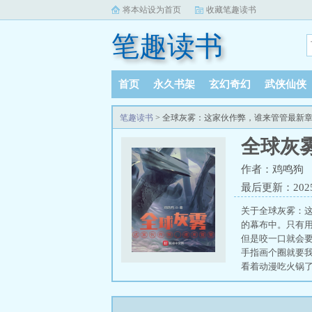
将本站设为首页
收藏笔趣读书
笔趣读书
首页
永久书架
玄幻奇幻
武侠仙侠
笔趣读书
> 全球灰雾：这家伙作弊，谁来管管最新
全球灰
作者：鸡鸣狗
最后更新：2025-0
关于全球灰雾：
的幕布中。只有
但是咬一口就会
手指画个圈就要
看着动漫吃火锅