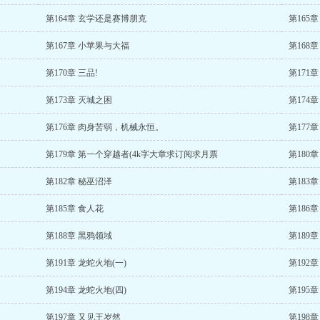
第164章 玄学还是赛博朋克
第165章
第167章 小苹果与大福
第168
第170章 三品!
第171
第173章 灭城之困
第174
第176章 肉身苦弱，机械永恒。
第177
第179章 第一个穿越者(4k字大章求订阅求月票
第180
第182章 秘巫沼泽
第183
第185章 食人花
第186
第188章 黑鸦领域
第189
第191章 龙蛇火地(一)
第192章
第194章 龙蛇火地(四)
第195章
第197章 又见王岁然
第198