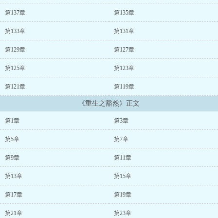
第137章
第135章
第133章
第131章
第129章
第127章
第125章
第123章
第121章
第119章
《重生之豁然》正文
第1章
第3章
第5章
第7章
第9章
第11章
第13章
第15章
第17章
第19章
第21章
第23章