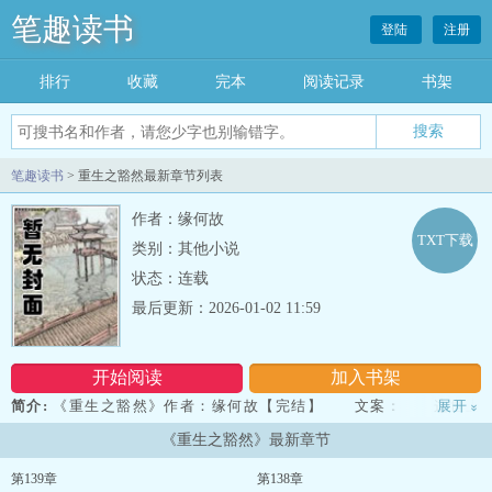
笔趣读书
登陆
注册
排行
收藏
完本
阅读记录
书架
笔趣读书
> 重生之豁然最新章节列表
作者：缘何故
TXT下载
类别：其他小说
状态：连载
最后更新：2026-01-02 11:59
开始阅读
加入书架
简介:
《重生之豁然》作者：缘何故【完结】 文案： 这世上
展开
»
总有那么些人，开局尚算好牌，最终却打成一败涂地林惊蛰在失去很
《重生之豁然》最新章节
多后，回到了他尚未高考失利的十八岁 那个经济正在...
第139章
第138章