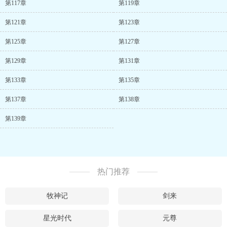
第117章
第119章
第121章
第123章
第125章
第127章
第129章
第131章
第133章
第135章
第137章
第138章
第139章
热门推荐
牧神记
剑来
星光时代
元尊