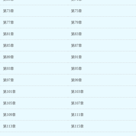
第73章
第75章
第77章
第79章
第81章
第83章
第85章
第87章
第89章
第91章
第93章
第95章
第97章
第99章
第101章
第103章
第105章
第107章
第109章
第111章
第113章
第115章