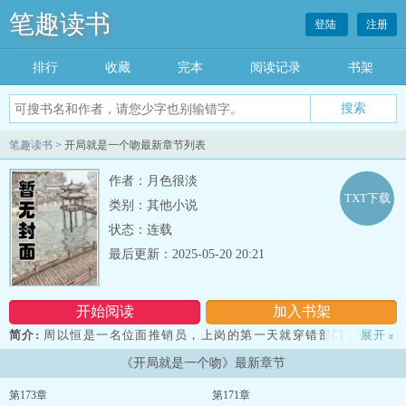
笔趣读书
登陆
注册
排行
收藏
完本
阅读记录
书架
笔趣读书
> 开局就是一个吻最新章节列表
作者：月色很淡
TXT下载
类别：其他小说
状态：连载
最后更新：2025-05-20 20:21
开始阅读
加入书架
简介:
周以恒是一名位面推销员，上岗的第一天就穿错部门，被赶鸭
展开
»
子上架扮演黑莲花，还得协助重生的男主完成复仇！推销员苦逼的表
《开局就是一个吻》最新章节
示，打脸这种事他一点也不擅长！更惨的是，男主总以为他暗恋自
己，非得让他亲一下才肯老实走剧情。每到一个世界，他都要绞尽脑
第173章
第171章