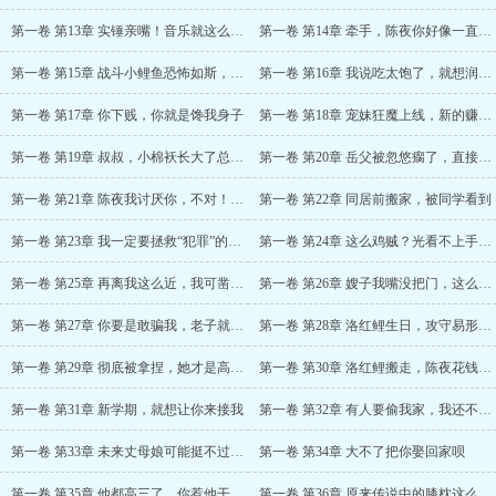
第一卷 第13章 实锤亲嘴！音乐就这么好听吗？
第一卷 第14章 牵手，陈夜你好像一直在套路我
第一卷 第15章 战斗小鲤鱼恐怖如斯，我可是全都为你好啊
第一卷 第16章 我说吃太饱了，就想润润嘴，你怕什么？
第一卷 第17章 你下贱，你就是馋我身子
第一卷 第18章 宠妹狂魔上线，新的赚钱机会
第一卷 第19章 叔叔，小棉袄长大了总要换个合适的人来穿
第一卷 第20章 岳父被忽悠瘸了，直接让女儿住陈夜家
第一卷 第21章 陈夜我讨厌你，不对！你该说谢谢我
第一卷 第22章 同居前搬家，被同学看到
第一卷 第23章 我一定要拯救“犯罪”的陈夜
第一卷 第24章 这么鸡贼？光看不上手？太监都没这样吧？
第一卷 第25章 再离我这么近，我可凿你了！
第一卷 第26章 嫂子我嘴没把门，这么私密的事不要告诉我
第一卷 第27章 你要是敢骗我，老子就跟你拼喽
第一卷 第28章 洛红鲤生日，攻守易形了？
第一卷 第29章 彻底被拿捏，她才是高端玩家？
第一卷 第30章 洛红鲤搬走，陈夜花钱找骂
第一卷 第31章 新学期，就想让你来接我
第一卷 第32章 有人要偷我家，我还不能骗骗他了？
第一卷 第33章 未来丈母娘可能挺不过去了
第一卷 第34章 大不了把你娶回家呗
第一卷 第35章 他都高三了，你惹他干什么啊
第一卷 第36章 原来传说中的膝枕这么舒服