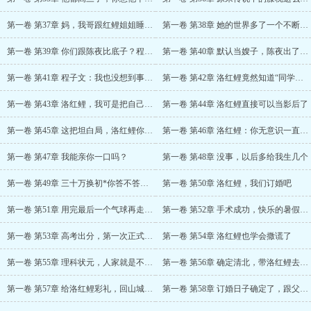
第一卷 第37章 妈，我哥跟红鲤姐姐睡一起了！！！
第一卷 第38章 她的世界多了一个不断变大的身影
第一卷 第39章 你们跟陈夜比底子？程子文黑化了
第一卷 第40章 默认当嫂子，陈夜出了阴招
第一卷 第41章 程子文：我也没想到事情搞这么大啊
第一卷 第42章 洛红鲤竟然知道“同学的妈妈”小电影
第一卷 第43章 洛红鲤，我可是把自己的命交给你了
第一卷 第44章 洛红鲤直接可以当影后了
第一卷 第45章 这把坦白局，洛红鲤你好香啊
第一卷 第46章 洛红鲤：你无意识一直碰撞？
第一卷 第47章 我能亲你一口吗？
第一卷 第48章 没事，以后多给我生几个
第一卷 第49章 三十万换初*你答不答应？
第一卷 第50章 洛红鲤，我们订婚吧
第一卷 第51章 用完最后一个气球再走吧？
第一卷 第52章 手术成功，快乐的暑假开始了
第一卷 第53章 高考出分，第一次正式约会
第一卷 第54章 洛红鲤也学会撒谎了
第一卷 第55章 理科状元，人家就是不想跟你分开，错哪了？
第一卷 第56章 确定清北，带洛红鲤去深城
第一卷 第57章 给洛红鲤彩礼，回山城祈福定日子
第一卷 第58章 订婚日子确定了，跟父母也“坦白”了