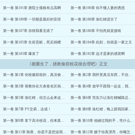
夜依旧逮到了洛红鲤，这次他没再漠视，直接把她逼到了墙角。 陈
夜：“洛同学，你也不想明天升旗仪式，被当众指认成小偷吧？” 洛
第一卷 第191章 唐院士规格有点高啊
第一卷 第190章 你不懂人妻的诱惑
红鲤：“老子又没招你，你你你，你离我太近喽！！！” 上一世我不
明不白欠你的，这一世，我威胁你一下，很合理吧？ 这么高冷的校
第一卷 第189章 一切都是最好的安排
第一卷 第188章 洛红鲤进京了
花，哭唧唧的样子，好想让人rua一口尝尝咸淡。...
第一卷 第187章 你猜我看见谁了
第一卷 第186章 不怕死就直接啃
第一卷 第185章 生前贡献，死后捐赠
第一卷 第184章 此刻，你就是一家之主
第一卷 第183章 爆发了
第一卷 第182章 这才是家的感觉啊
《都重生了，拯救偷窃校花很合理吧》正文
第一卷 第1章 你校服鼓鼓的，真没偷别的了？
第一卷 第2章 我怀里真没东西，不信你看
第一卷 第3章 谁教你在欠条签名区画条鱼的？
第一卷 第4章 放学不跟我一起走，我就举报你偷药
第一卷 第5章 洛红鲤，你怎么会来这种地方！
第一卷 第6章 凭实力让洛红鲤喊陈总，我骄傲了吗
第一卷 第7章 PY交易，达成！
第一卷 第8章 洛红鲤，晚上跟我回家，我爸妈想见你
第一卷 第9章 拿下高冷校花，你来真的？
第一卷 第10章 他碰过我的手，凭什么说孩子不是他的
第一卷 第11章 陈夜，你是不是想追我啊？
第一卷 第12章 嫂子你真漂亮，你嘴怎么肿了？