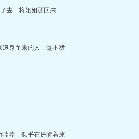
罚了去，将姐姐还回来。
来追身而来的人，毫不犹
斯喃喃，似乎在提醒着冰