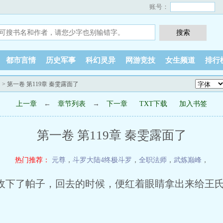
账号：
都市言情
历史军事
科幻灵异
网游竞技
女生频道
排行
？
> 第一卷 第119章 秦雯露面了
上一章
←
章节列表
→
下一章
TXT下载
加入书签
第一卷 第119章 秦雯露面了
热门推荐：
元尊
，
斗罗大陆4终极斗罗
，
全职法师
，
武炼巅峰
，
下了帕子，回去的时候，便红着眼睛拿出来给王