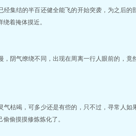
经集结的半百还健全能飞的开始突袭，为之后的
样绕着掩体摸近。
，阴气缭绕不同，出现在周离一行人眼前的，竟
气枯竭，可多少还是有些的，只不过，寻常人如
己偷偷摸摸修炼炼化了。