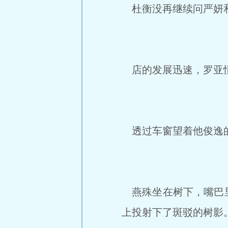
杜衡没再继续问严妍和
店的发展迅速，罗亚恒
透过车窗望着他俊逸的
燕殊坐在树下，嘴巴里
上投射下了斑驳的树影