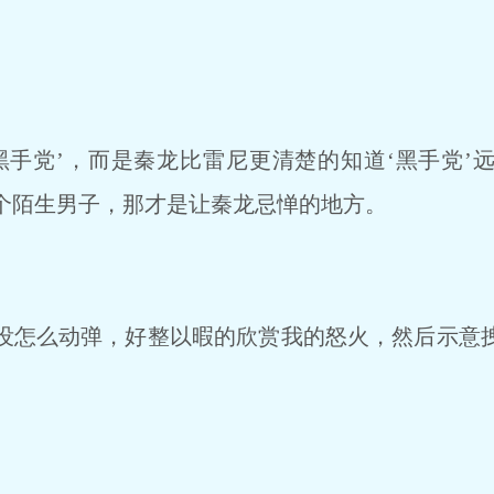
手党’，而是秦龙比雷尼更清楚的知道‘黑手党’
个陌生男子，那才是让秦龙忌惮的地方。
怎么动弹，好整以暇的欣赏我的怒火，然后示意