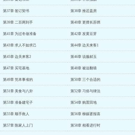
第37章 签订契书
第38章 推迟盖房
第39章 二百两到手
第40章 更擅长苏绣
第41章 为过冬做准备
第42章 发黄豆芽
第43章 求人不如求己
第44章 边关来客1
第45章 边关来客2
第46章 说服郝玉
第47章 买宅基地
第48章 被迫翻墙
第49章 凭本事省的
第50章 三个合适的
第51章 美食与八卦
第52章 习俗与律法
第53章 准备建宅子
第54章 购置田地
第55章 顺手救人
第56章 柳媒婆报喜
第57章 陈家人上门
第58章 相看进行时