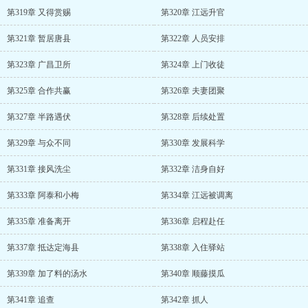
第319章 又得赏赐
第320章 江远升官
第321章 暂居唐县
第322章 人员安排
第323章 广昌卫所
第324章 上门收徒
第325章 合作共赢
第326章 夫妻团聚
第327章 半路遇伏
第328章 后续处置
第329章 与众不同
第330章 发展科学
第331章 接风洗尘
第332章 洁身自好
第333章 阿泰和小梅
第334章 江远被调离
第335章 准备离开
第336章 启程赴任
第337章 抵达定海县
第338章 入住驿站
第339章 加了料的汤水
第340章 顺藤摸瓜
第341章 追查
第342章 抓人