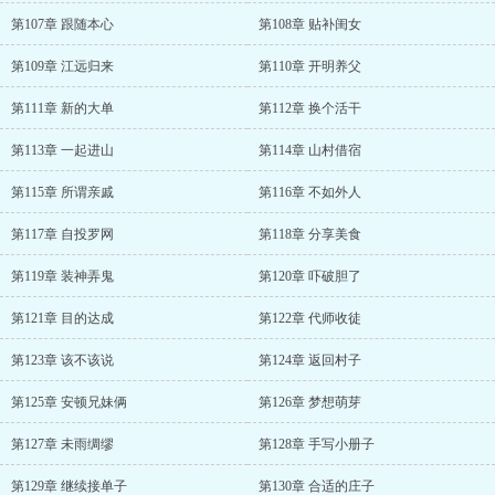
第107章 跟随本心
第108章 贴补闺女
第109章 江远归来
第110章 开明养父
第111章 新的大单
第112章 换个活干
第113章 一起进山
第114章 山村借宿
第115章 所谓亲戚
第116章 不如外人
第117章 自投罗网
第118章 分享美食
第119章 装神弄鬼
第120章 吓破胆了
第121章 目的达成
第122章 代师收徒
第123章 该不该说
第124章 返回村子
第125章 安顿兄妹俩
第126章 梦想萌芽
第127章 未雨绸缪
第128章 手写小册子
第129章 继续接单子
第130章 合适的庄子