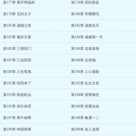
第177章 离开明福村
第178章 回到易县
第179章 见到太子
第180章 常曜赠宅
第181章 成婚之前
第182章 成婚当天
第183章 最好主家
第184章 成婚第一天
第185章 三朝回门
第186章 送谢道衡
第187章 江远回营
第188章 去府城
第189章 入住客栈
第190章 人心最险
第191章 找回来了
第192章 乱出主意
第193章 制造机会
第194章 巡察御史
第195章 前往侯府
第196章 想要自由
第197章 两不相帮
第198章 略通一二
第199章 种因得果
第200章 各人选择