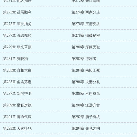
第271章 他人捐赠
第272章 账目清晰
第273章 进展顺利
第274章 两家分店
第275章 演技拙劣
第276章 王府变故
第277章 丑恶嘴脸
第278章 揭破秘密
第279章 绿光罩顶
第280章 厚颜无耻
第281章 狗咬狗
第282章 得利者
第283章 真相大白
第284章 南阳王死
第285章 尘埃落定
第286章 夫妻分歧
第287章 新的护卫
第288章 不想成亲
第289章 攒私房钱
第290章 江远升官
第291章 蒋通气病
第292章 脑子有坑
第293章 天灾征兆
第294章 先见之明