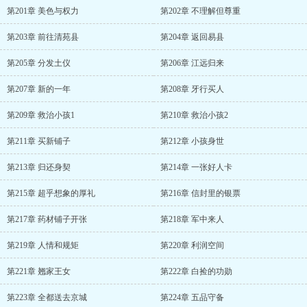
第201章 美色与权力
第202章 不理解但尊重
第203章 前往清苑县
第204章 返回易县
第205章 分发土仪
第206章 江远归来
第207章 新的一年
第208章 牙行买人
第209章 救治小孩1
第210章 救治小孩2
第211章 买新铺子
第212章 小孩身世
第213章 归还身契
第214章 一张好人卡
第215章 超乎想象的厚礼
第216章 信封里的银票
第217章 药材铺子开张
第218章 军中来人
第219章 人情和规矩
第220章 利润空间
第221章 翘家王女
第222章 白捡的功勋
第223章 全都送去京城
第224章 五品守备