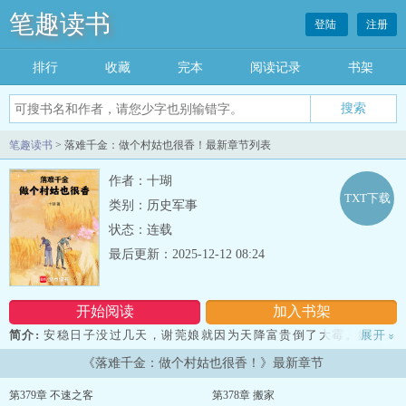
笔趣读书
登陆
注册
排行
收藏
完本
阅读记录
书架
笔趣读书
> 落难千金：做个村姑也很香！最新章节列表
作者：十瑚
TXT下载
类别：历史军事
状态：连载
最后更新：2025-12-12 08:24
开始阅读
加入书架
简介:
安稳日子没过几天，谢莞娘就因为天降富贵倒了大霉。她被人
展开
»
暗害、流落在外，成了一无所有的落难千金。 村民们指指点点，嘲
《落难千金：做个村姑也很香！》最新章节
笑救了她的江远鬼迷心窍，拿个干啥啥不行、花钱第一名的废物点心
当宝。 江·鬼迷心窍·远：......眼瞎是病，心瞎要命。谢·废物点心·莞
第379章 不速之客
第378章 搬家