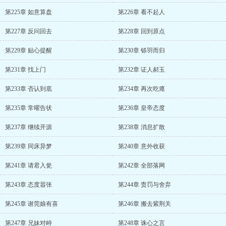
第225章 如意算盘
第226章 看不起人
第227章 反问回去
第228章 回到原点
第229章 贴心提醒
第230章 铩羽而归
第231章 找上门
第232章 证人郝玉
第233章 否认到底
第234章 再次吃瘪
第235章 常曜告状
第236章 皇帝态度
第237章 继续开源
第238章 消息扩散
第239章 同床异梦
第240章 意外收获
第241章 请君入瓮
第242章 全部落网
第243章 态度嚣张
第244章 责罚与舍弃
第245章 谢莞娘有喜
第246章 搬去紫荆关
第247章 兄妹对峙
第248章 诛心之言