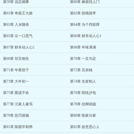
第59章 说定婚事
第60章 麻烦找上门
第61章 奇葩王大娘
第62章 投桃报李
第63章 入乡随俗
第64章 当个挡箭牌
第65章 出一口恶气
第66章 财帛动人心1
第67章 财帛动人心2
第68章 年味满满
第69章 坦言相告
第70章 一言为定
第71章 年夜饺子
第72章 压祟钱
第73章 大年初一
第74章 先发制人
第75章 图谋不轨
第76章 陪练沙包
第77章 汪家人被骂
第78章 抬脚就踹
第79章 惩罚措施
第80章 陈家分家
第81章 陈圆学刺绣
第82章 故意恶心人