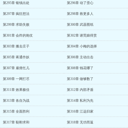
第295章 银钱出处
第296章 动了歪心
第297章 疯狂想法
第298章 救更多人
第299章 求助失败
第300章 武器图纸
第301章 会炸的炮仗
第302章 谢莞娘得赏
第303章 搬去庄子
第304章 小梅的选择
第305章 蒋通作妖
第306章 主动出击
第307章 雇佣乞儿
第308章 钱花哪了
第309章 一网打尽
第310章 做够数了
第311章 效果极佳
第312章 内部矛盾
第313章 各自为战
第314章 私利为先
第315章 全面胜利
第316章 江远归家
第317章 鞑靼求和
第318章 无功而返