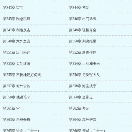
第343章 审问
第344章 整治
第345章 狗急跳墙
第346章 出门遇袭
第347章 利落反击
第348章 证据齐全
第349章 意外之喜
第350章 判决结果
第351章 出门采购
第352章 新奇作物
第353章 买到红薯
第354章 土豆和玉米
第355章 不挑地还好伺候
第356章 另类冤大头
第357章 对外求购
第358章 海棠成亲
第359章 他说谁？
第360章 全带走
第361章 审问
第362章 奇葩
第363章 杀鸡儆猴
第364章 高升进京
第365章 进京（二合一）
第366章 亲戚（二合一）