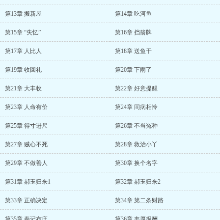
第13章 搬新屋
第14章 吃河鱼
第15章 “失忆”
第16章 挡箭牌
第17章 人比人
第18章 送鱼干
第19章 收回礼
第20章 下雨了
第21章 大丰收
第22章 好意提醒
第23章 人命有价
第24章 同病相怜
第25章 得寸进尺
第26章 不当冤种
第27章 贼心不死
第28章 救治小丫
第29章 不做善人
第30章 换个名字
第31章 郝玉归来1
第32章 郝玉归来2
第33章 正确决定
第34章 第二条财路
第35章 秦记布庄
第36章 丰厚报酬