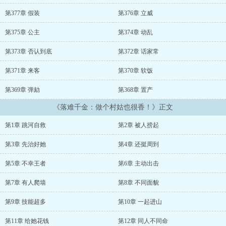
娘（得意叉腰）：我行的你们一直不行，你们行的我很快也行，谁
是 “废物点心”不言自明！不过， “阿远，你真不是工具人？”江
第377章 假装
第376章 立威
远：“何为‘工具人’？”谢莞娘：“......不，算了，没什么，你就这样就
挺好的。”江远：“......哦。”...
第375章 公主
第374章 动乱
第373章 否认到底
第372章 话家常
第371章 来客
第370章 软饭
第369章 弹劾
第368章 置产
《落难千金：做个村姑也很香！》正文
第1章 跳河自救
第2章 被人捞起
第3章 先治好她
第4章 还挺周到
第5章 不幸王者
第6章 主动出击
第7章 有人爬墙
第8章 不同面貌
第9章 技能超多
第10章 一起进山
第11章 给她花钱
第12章 同人不同命