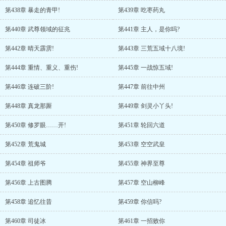
第438章 暴走的青甲!
第439章 吃枣药丸
第440章 武尊领域的征兆
第441章 主人，是你吗?
第442章 晴天霹雳!
第443章 三荒五域十八境!
第444章 重情、重义、重伤!
第445章 一战惊五域!
第446章 连破三阶!
第447章 前往中州
第448章 真龙那厮
第449章 剑灵小丫头!
第450章 修罗眼……开!
第451章 轮回六道
第452章 荒鬼城
第453章 空空武皇
第454章 祖师爷
第455章 神界至尊
第456章 上古图腾
第457章 空山柳峰
第458章 追忆往昔
第459章 你信吗?
第460章 司徒冰
第461章 一招败你