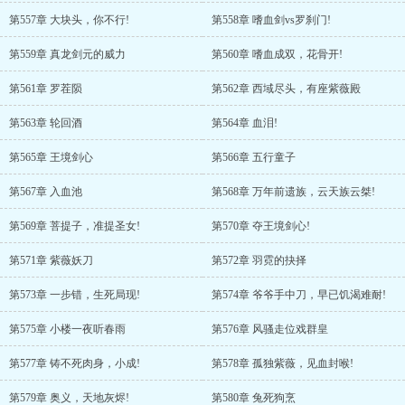
第557章 大块头，你不行!
第558章 嗜血剑vs罗刹门!
第559章 真龙剑元的威力
第560章 嗜血成双，花骨开!
第561章 罗茬陨
第562章 西域尽头，有座紫薇殿
第563章 轮回酒
第564章 血泪!
第565章 王境剑心
第566章 五行童子
第567章 入血池
第568章 万年前遗族，云天族云桀!
第569章 菩提子，准提圣女!
第570章 夺王境剑心!
第571章 紫薇妖刀
第572章 羽霓的抉择
第573章 一步错，生死局现!
第574章 爷爷手中刀，早已饥渴难耐!
第575章 小楼一夜听春雨
第576章 风骚走位戏群皇
第577章 铸不死肉身，小成!
第578章 孤独紫薇，见血封喉!
第579章 奥义，天地灰烬!
第580章 兔死狗烹