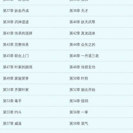
第37章 妖血丹成
第38章 天才
第39章 武神遗迹
第40章 妖天武尊
第41章 传承的选择
第42章 真龙战体
第43章 完整传承
第44章 众矢之的
第45章 联合上门
第46章 一丹退三老
第47章 叶家的困境
第48章 传授玄功
第49章 家族荣誉
第50章 叶胜
第51章 齐聚叶家
第52章 族比开始
第53章 毒手
第54章 懦弱
第55章 约斗
第56章 一掌
第57章 威逼
第58章 底气