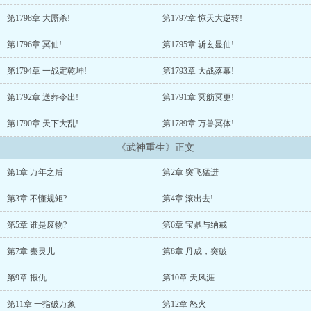
万年前留下的所有遗憾……...
第1798章 大厮杀!
第1797章 惊天大逆转!
第1796章 冥仙!
第1795章 斩玄显仙!
第1794章 一战定乾坤!
第1793章 大战落幕!
第1792章 送葬令出!
第1791章 冥舫冥更!
第1790章 天下大乱!
第1789章 万兽冥体!
《武神重生》正文
第1章 万年之后
第2章 突飞猛进
第3章 不懂规矩?
第4章 滚出去!
第5章 谁是废物?
第6章 宝鼎与纳戒
第7章 秦灵儿
第8章 丹成，突破
第9章 报仇
第10章 天风涯
第11章 一指破万象
第12章 怒火