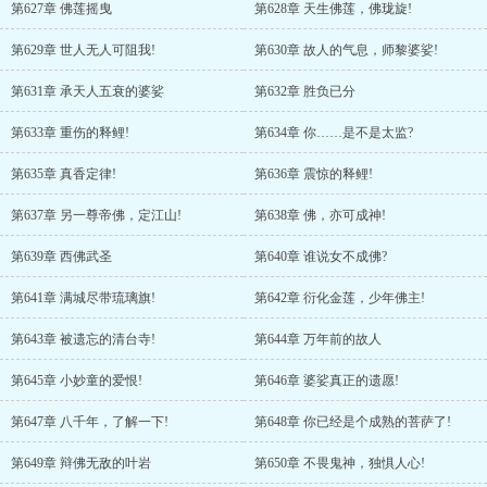
第627章 佛莲摇曳
第628章 天生佛莲，佛珑旋!
第629章 世人无人可阻我!
第630章 故人的气息，师黎婆娑!
第631章 承天人五衰的婆娑
第632章 胜负已分
第633章 重伤的释鲤!
第634章 你……是不是太监?
第635章 真香定律!
第636章 震惊的释鲤!
第637章 另一尊帝佛，定江山!
第638章 佛，亦可成神!
第639章 西佛武圣
第640章 谁说女不成佛?
第641章 满城尽带琉璃旗!
第642章 衍化金莲，少年佛主!
第643章 被遗忘的清台寺!
第644章 万年前的故人
第645章 小妙童的爱恨!
第646章 婆娑真正的遗愿!
第647章 八千年，了解一下!
第648章 你已经是个成熟的菩萨了!
第649章 辩佛无敌的叶岩
第650章 不畏鬼神，独惧人心!