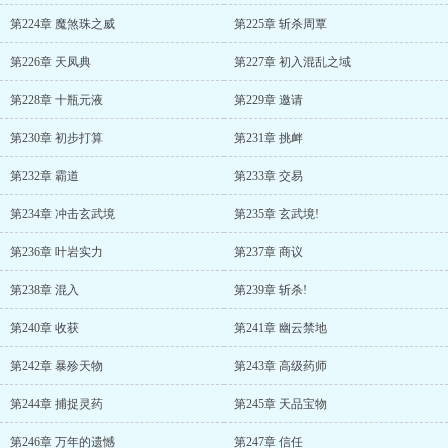
第224章 魔煞珠之威
第225章 斩杀周覃
第226章 天凤典
第227章 初入混乱之域
第228章 十瓶元液
第229章 邀请
第230章 初步打算
第231章 挑衅
第232章 霸道
第233章 交易
第234章 冲击玄武境
第235章 玄武境!
第236章 叶岩实力
第237章 商议
第238章 混入
第239章 斩杀!
第240章 收获
第241章 幽云禁地
第242章 暴殄天物
第243章 高级药师
第244章 捕捉灵药
第245章 天品宝物
第246章 万年的遗憾
第247章 信任