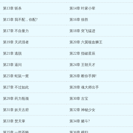
第13章 斩杀
第14章 叶家小辈
第15章 我不配，你配?
第16章 徐胜
第17章 不自量力
第18章 突飞猛进
第19章 天武强者
第20章 六翼噬血狮王
第21章 逃脱
第22章 指破星辰
第23章 逼问
第24章 王朝天才
第25章 蛇鼠一窝
第26章 断你手脚!
第27章 不过如此
第28章 魂大师出手
第29章 药力瓶颈
第30章 古宝
第31章 妖天古府
第32章 神秘少女
第33章 焚天掌
第34章 赌斗?
第35章 一群苍蝇
第36章 横扫