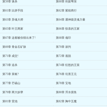
第59章 诛杀
第60章 剑拔弩张
第61章 比拼手段
第62章 紫焰商行
第63章 异魂大师
第64章 通神级灵魂力量
第65章 叶王两家
第66章 惊喜的王家
第67章 这都被你猜出来了!
第68章 魂印
第69章 青金石矿脉
第70章 谈判
第71章 成交!
第72章 逃脱
第73章 追杀
第74章 狂怒的王策
第75章 算账?
第76章 坑害王元
第77章 芒砀山
第78章 宝地
第79章 两大妖孽
第80章 浑水摸鱼
第81章 雷池
第82章 胸中五魔