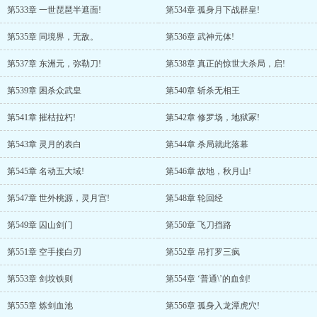
第533章 一世琵琶半遮面!
第534章 孤身月下战群皇!
第535章 同境界，无敌。
第536章 武神元体!
第537章 东洲元，弥勒刀!
第538章 真正的惊世大杀局，启!
第539章 困杀众武皇
第540章 斩杀无相王
第541章 摧枯拉朽!
第542章 修罗场，地狱冢!
第543章 灵月的表白
第544章 杀局就此落幕
第545章 名动五大域!
第546章 故地，秋月山!
第547章 世外桃源，灵月宫!
第548章 轮回经
第549章 囚山剑门
第550章 飞刀挡路
第551章 空手接白刃
第552章 吊打罗三疯
第553章 剑坟铁则
第554章 ‘普通\’的血剑!
第555章 炼剑血池
第556章 孤身入龙潭虎穴!