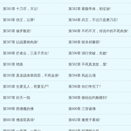
第581章 十刀尽，灭云!
第582章 紫薇帝体，初绽放!
第583章 伪王，云莽!
第584章 武王，不过只是磨刀石!
第585章 修罗般若!
第586章 不朽不灭，传说中的不死肉身!
第587章 以战重铸肉身!
第588章 斩杀祁馨蓉!
第589章 拦者众，三圣子齐出!
第590章 强行突破，失败!
第591章 绝路
第592章 不死真龙纹，显!
第593章 真龙战体第四层，不死金身!
第594章 风起云涌
第595章 生要见人，死要见尸!
第596章 你们争完了?
第597章 封天一指
第598章 摧枯拉朽般横扫!
第599章 西佛魔的佛
第600章 三世诸佛
第601章 佛道双真谛!
第602章 搬凳子看戏!