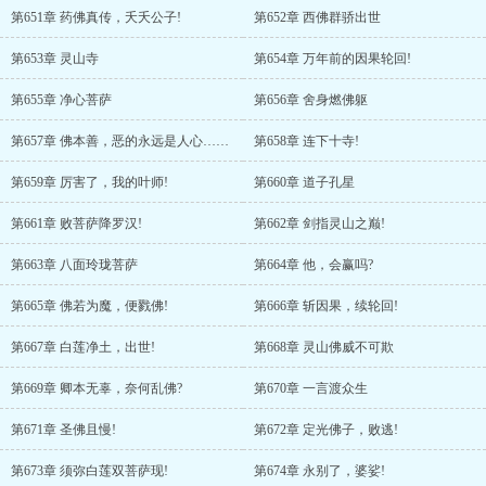
第651章 药佛真传，夭夭公子!
第652章 西佛群骄出世
第653章 灵山寺
第654章 万年前的因果轮回!
第655章 净心菩萨
第656章 舍身燃佛躯
第657章 佛本善，恶的永远是人心……
第658章 连下十寺!
第659章 厉害了，我的叶师!
第660章 道子孔星
第661章 败菩萨降罗汉!
第662章 剑指灵山之巅!
第663章 八面玲珑菩萨
第664章 他，会赢吗?
第665章 佛若为魔，便戮佛!
第666章 斩因果，续轮回!
第667章 白莲净土，出世!
第668章 灵山佛威不可欺
第669章 卿本无辜，奈何乱佛?
第670章 一言渡众生
第671章 圣佛且慢!
第672章 定光佛子，败逃!
第673章 须弥白莲双菩萨现!
第674章 永别了，婆娑!