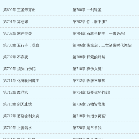
第699章 王圣帝齐出
第700章 一剑诛圣
第701章 算总账
第702章 你，服不服?
第703章 寒芒突袭
第704章 石敢当护主，一击必杀!
第705章 五行寺，喋血!
第706章 佛窟启，三世诸佛时代终结!
第707章 不寐夜
第708章 释紫的释然
第709章 须弥白佛陀
第710章 弃佛入魔!
第711章 化身轮回魔主
第712章 收服三破孩
第713章 魔晶宫
第714章 我要你的竹剑!
第715章 剑无止境
第716章 万物皆岩浆
第717章 婆娑舍利火炎
第718章 剑指水灵宫!
第719章 上善若水
第720章 是爷爷我…