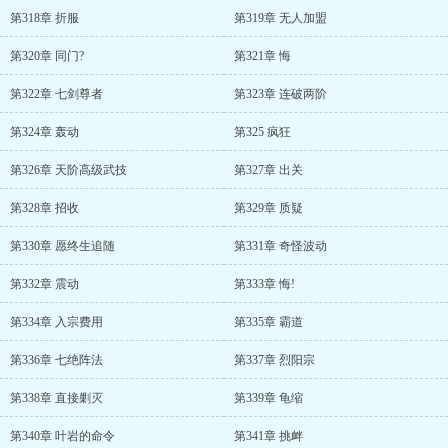
第318章 折服
第319章 无人加盟
第320章 同门?
第321章 悔
第322章 七剑尊者
第323章 连破两阶
第324章 轰动
第325 疯狂
第326章 天阶高级武技
第327章 出关
第328章 招收
第329章 质疑
第330章 愿终生追随
第331章 奇怪波动
第332章 震动
第333章 悔!
第334章 入宗费用
第335章 霸道
第336章 七绝阵法
第337章 烈阳宗
第338章 直接剿灭
第339章 龟缩
第340章 叶岩的命令
第341章 挑衅