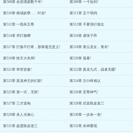
第508章 余音绕梁数千年!
第509章 一寸短剑!
第510章 南域妖孽……叶岩!
第511章 五个弱鸡
第512章 一指杀五尊
第513章 不要强行装比
第514章 求打脸啊
第516章 虐张子昂
第517章 打脸不打疼，那将毫无意义!
第518章 青云圣女，青衣!
第519章 惊天大布局!
第520章 落幕!
第521章 举世皆敌!
第522章 真龙九式，战者无疆!
第523章 真龙神王的幻影!
第524章 主仆终相认
第525章 第一式，无双!
第526章 至尊神气!
第527章 三才道袍
第528章 武皇陈皮老三
第529章 杀人当诛心
第530章 一步杀一皇!
第531章 超度陈皮老三
第532章 杀神重现