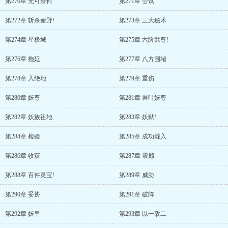
第270章 无可奈何
第271章 尝试
第272章 斩杀秦野!
第273章 三大秘术
第274章 星极城
第275章 六阶武尊!
第276章 拖延
第277章 八方围堵
第278章 入绝地
第279章 重伤
第280章 妖尊
第281章 岩叶妖尊
第282章 妖族祖地
第283章 妖狱!
第284章 检验
第285章 成功混入
第286章 收获
第287章 震撼
第288章 百件灵宝!
第289章 威胁
第290章 妥协
第291章 破阵
第292章 妖皇
第293章 以一敌二