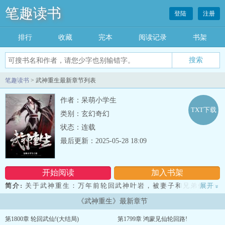
笔趣读书
登陆
注册
排行
收藏
完本
阅读记录
书架
笔趣读书
> 武神重生最新章节列表
作者：呆萌小学生
TXT下载
类别：玄幻奇幻
状态：连载
最后更新：2025-05-28 18:09
开始阅读
加入书架
简介:
关于武神重生：万年前轮回武神叶岩，被妻子和兄弟偷袭憾
展开
»
陨。万年后武道风云变幻，惊世大战后无数传承至宝蒙尘。丹术成为
《武神重生》最新章节
绝技，元符随眼可见，武神遗迹遍布。当叶岩再次睁开双眸，看到灵
药被视为草芥，至宝沦为废铁。叶岩顿时明白，这一世自己终将弥补
第1800章 轮回武仙!(大结局)
第1799章 鸿蒙见仙轮回路!