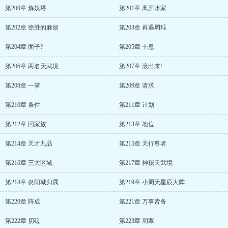
第200章 炼妖塔
第201章 离开水家
第202章 徐胜的麻烦
第203章 再遇周珏
第204章 面子?
第205章 十息
第206章 两名天武境
第207章 滚出来!
第208章 一掌
第209章 请求
第210章 条件
第211章 计划
第212章 回家族
第213章 地位
第214章 天才九品
第215章 天行尊者
第216章 三大区域
第217章 神秘天武境
第218章 炎阳城归属
第219章 小周天星辰大阵
第220章 阵成
第221章 万事皆备
第222章 切磋
第223章 周覃