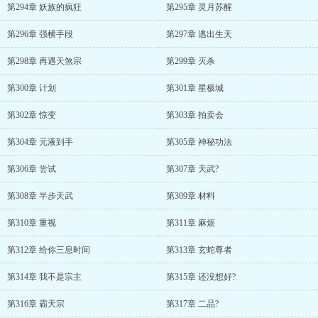
第294章 妖族的疯狂
第295章 灵月苏醒
第296章 强横手段
第297章 逃出生天
第298章 再遇天煞宗
第299章 灭杀
第300章 计划
第301章 星极城
第302章 惊变
第303章 拍卖会
第304章 元液到手
第305章 神秘功法
第306章 尝试
第307章 天武?
第308章 半步天武
第309章 材料
第310章 重视
第311章 麻烦
第312章 给你三息时间
第313章 玄蛇尊者
第314章 我不是宗主
第315章 还没想好?
第316章 霸天宗
第317章 二品?