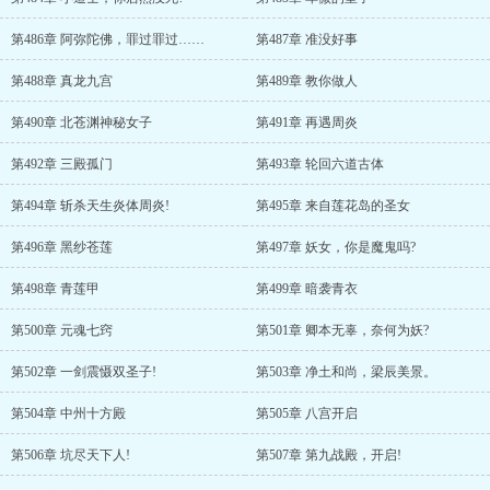
第486章 阿弥陀佛，罪过罪过……
第487章 准没好事
第488章 真龙九宫
第489章 教你做人
第490章 北苍渊神秘女子
第491章 再遇周炎
第492章 三殿孤门
第493章 轮回六道古体
第494章 斩杀天生炎体周炎!
第495章 来自莲花岛的圣女
第496章 黑纱苍莲
第497章 妖女，你是魔鬼吗?
第498章 青莲甲
第499章 暗袭青衣
第500章 元魂七窍
第501章 卿本无辜，奈何为妖?
第502章 一剑震慑双圣子!
第503章 净土和尚，梁辰美景。
第504章 中州十方殿
第505章 八宫开启
第506章 坑尽天下人!
第507章 第九战殿，开启!