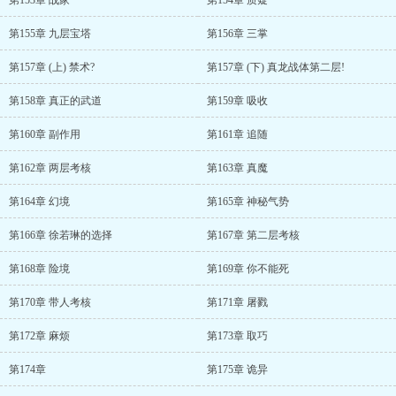
第153章 战家
第154章 质疑
第155章 九层宝塔
第156章 三掌
第157章 (上) 禁术?
第157章 (下) 真龙战体第二层!
第158章 真正的武道
第159章 吸收
第160章 副作用
第161章 追随
第162章 两层考核
第163章 真魔
第164章 幻境
第165章 神秘气势
第166章 徐若琳的选择
第167章 第二层考核
第168章 险境
第169章 你不能死
第170章 带人考核
第171章 屠戮
第172章 麻烦
第173章 取巧
第174章
第175章 诡异