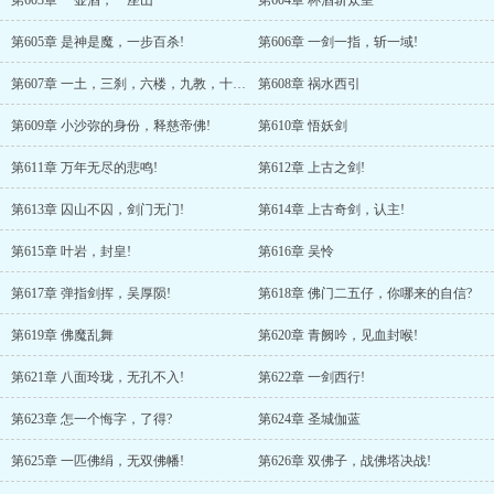
第603章 一壶酒，一座山
第604章 杯酒斩众皇
第605章 是神是魔，一步百杀!
第606章 一剑一指，斩一域!
第607章 一土，三刹，六楼，九教，十八寺!
第608章 祸水西引
第609章 小沙弥的身份，释慈帝佛!
第610章 悟妖剑
第611章 万年无尽的悲鸣!
第612章 上古之剑!
第613章 囚山不囚，剑门无门!
第614章 上古奇剑，认主!
第615章 叶岩，封皇!
第616章 吴怜
第617章 弹指剑挥，吴厚陨!
第618章 佛门二五仔，你哪来的自信?
第619章 佛魔乱舞
第620章 青阙吟，见血封喉!
第621章 八面玲珑，无孔不入!
第622章 一剑西行!
第623章 怎一个悔字，了得?
第624章 圣城伽蓝
第625章 一匹佛绢，无双佛幡!
第626章 双佛子，战佛塔决战!