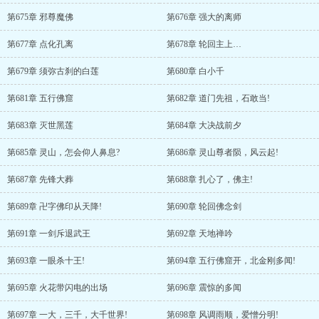
第675章 邪尊魔佛
第676章 强大的离师
第677章 点化孔离
第678章 轮回主上…
第679章 须弥古刹的白莲
第680章 白小千
第681章 五行佛窟
第682章 道门先祖，石敢当!
第683章 灭世黑莲
第684章 大决战前夕
第685章 灵山，怎会仰人鼻息?
第686章 灵山尊者陨，风云起!
第687章 先锋大葬
第688章 扎心了，佛主!
第689章 卍字佛印从天降!
第690章 轮回佛念剑
第691章 一剑斥退武王
第692章 天地禅吟
第693章 一眼杀十王!
第694章 五行佛窟开，北金刚多闻!
第695章 火花带闪电的出场
第696章 震惊的多闻
第697章 一大，三千，大千世界!
第698章 风调雨顺，爱憎分明!