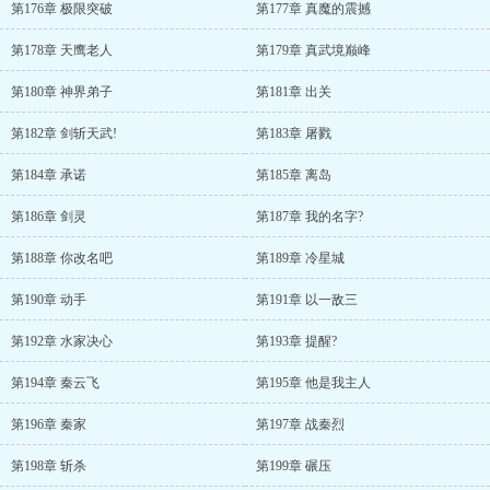
第176章 极限突破
第177章 真魔的震撼
第178章 天鹰老人
第179章 真武境巅峰
第180章 神界弟子
第181章 出关
第182章 剑斩天武!
第183章 屠戮
第184章 承诺
第185章 离岛
第186章 剑灵
第187章 我的名字?
第188章 你改名吧
第189章 冷星城
第190章 动手
第191章 以一敌三
第192章 水家决心
第193章 提醒?
第194章 秦云飞
第195章 他是我主人
第196章 秦家
第197章 战秦烈
第198章 斩杀
第199章 碾压