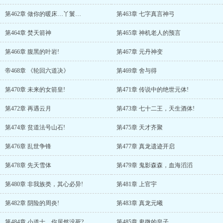
第462章 做你的暖床…丫鬟…
第463章 七字真言神弓
第464章 焚天箭神
第465章 神机老人的预言
第466章 腹黑的叶岩!
第467章 元丹神变
帝468章 《轮回六道决》
第469章 舍与得
第470章 未来的女箭皇!
第471章 传说中的绝世元体!
第472章 再遇云月
第473章 七十二王，天生酒体!
第474章 贫道法号山石!
第475章 天才齐聚
第476章 乱世争锋
第477章 真龙遗迹开启
第478章 先天雪体
第479章 鬼影森森，血海滔滔
第480章 非我族类，其心必异!
第481章 上官宇
第482章 阴险的周炎!
第483章 真龙元曦
第484章 小道士，你居然没死?
第485章 卑微的皇子