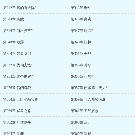
第342章 真的有大阵?
第343章 赌斗
第344章 完败
第345章 拜访
第346章 口出狂言?
第347章 叶师?
第348章 败露
第349章 陈枫
第350章 强者临门
第351章 开战!
第352章 势均力敌!
第353章 搏杀
第354章 逐个击破?
第355章 运气?
第356章 石阔身死
第357章 南域第一势力!
第358章 三阶圣品宝物
第359章 再入黑雾深渊
第360章 妖皇之怒
第361章 迎战妖族
第362章 尸体到手
第363章 离开
第364章 圈养
第365章 滑稽