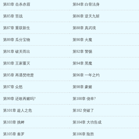
第83章 击杀赤眉
第84章 白骨法身
第85章 苦战
第86章 逆天九斩
第87章 重获新生
第88章 真武境
第89章 瓜分宝物
第90章 火魔
第91章 破关而出
第92章 警惕
第93章 王家覆灭
第94章 黑魔
第95章 再遇焚绝楚
第96章 一年之约
第97章 众怒
第98章 豪赌
第99章 还敢再赌吗?
第100章 侥幸?
第101章 趁人之危
第102 突破了
第103章 挑衅
第104章 大功告成
第105章 秦罗
第106章 险胜