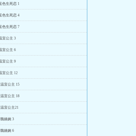
 蓝色生死恋 1
 蓝色生死恋 4
 蓝色生死恋 7
温宜公主 3
温宜公主 6
温宜公主 9
温宜公主 12
 温宜公主 15
 温宜公主 18
 温宜公主21
 魏嬿婉 3
 魏嬿婉 6