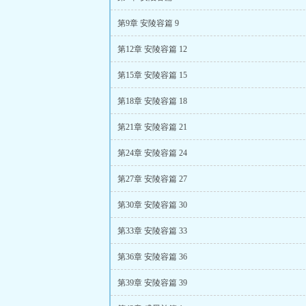
第9章 安陵容篇 9
第12章 安陵容篇 12
第15章 安陵容篇 15
第18章 安陵容篇 18
第21章 安陵容篇 21
第24章 安陵容篇 24
第27章 安陵容篇 27
第30章 安陵容篇 30
第33章 安陵容篇 33
第36章 安陵容篇 36
第39章 安陵容篇 39