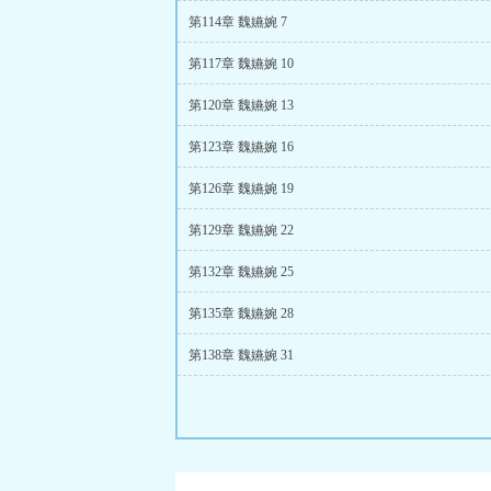
第114章 魏嬿婉 7
第117章 魏嬿婉 10
第120章 魏嬿婉 13
第123章 魏嬿婉 16
第126章 魏嬿婉 19
第129章 魏嬿婉 22
第132章 魏嬿婉 25
第135章 魏嬿婉 28
第138章 魏嬿婉 31