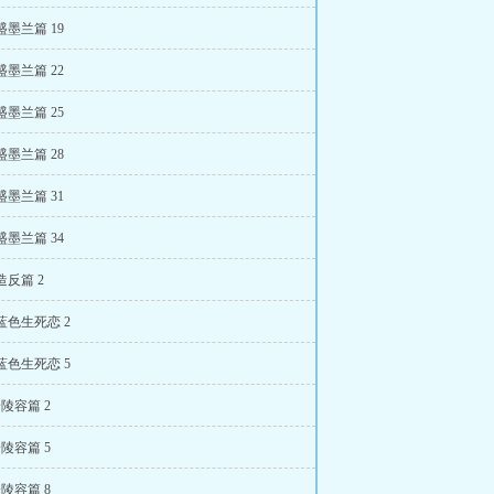
盛墨兰篇 19
盛墨兰篇 22
盛墨兰篇 25
盛墨兰篇 28
盛墨兰篇 31
盛墨兰篇 34
造反篇 2
 蓝色生死恋 2
 蓝色生死恋 5
安陵容篇 2
安陵容篇 5
安陵容篇 8