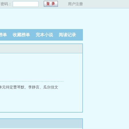
密码：
用户注册
榜单
收藏榜单
完本小说
阅读记录
下单元待定曹琴默、李静言、瓜尔佳文