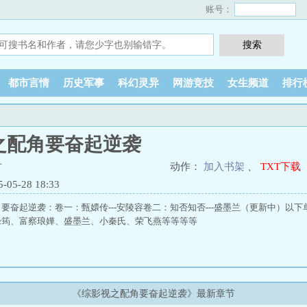
账号：
都市言情
历史军事
科幻灵异
网游竞技
女生频道
排行
之配角要奋起逆袭
竹
动作：
加入书架
、
TXT下载
5-28 18:33
要奋起逆袭：卷一：甄嬛传---安陵容卷二：知否知否---盛墨兰（更新中）以
绿筠、富察琅嬅、盛墨兰、小秦氏、荣飞燕等等等等
《综影视之配角要奋起逆袭》最新章节