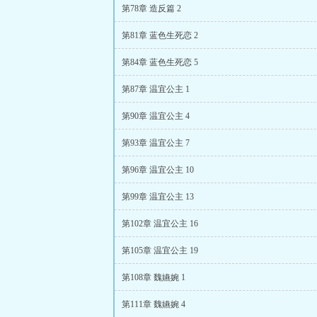
第78章 造反篇 2
第81章 蓝色生死恋 2
第84章 蓝色生死恋 5
第87章 温宜公主 1
第90章 温宜公主 4
第93章 温宜公主 7
第96章 温宜公主 10
第99章 温宜公主 13
第102章 温宜公主 16
第105章 温宜公主 19
第108章 魏嬿婉 1
第111章 魏嬿婉 4