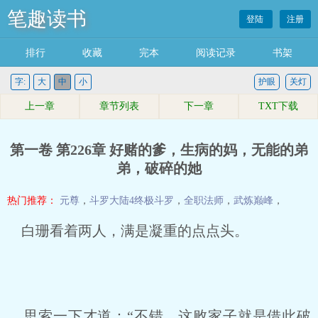
笔趣读书
登陆
注册
排行
收藏
完本
阅读记录
书架
字:
大
中
小
护眼
关灯
上一章
章节列表
下一章
TXT下载
第一卷 第226章 好赌的爹，生病的妈，无能的弟
弟，破碎的她
热门推荐：
元尊
，
斗罗大陆4终极斗罗
，
全职法师
，
武炼巅峰
，
白珊看着两人，满是凝重的点点头。
思索一下才道：“不错，这败家子就是借此破