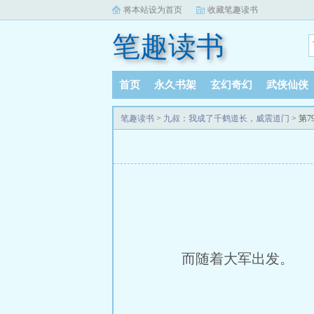
将本站设为首页
收藏笔趣读书
笔趣读书
首页
永久书架
玄幻奇幻
武侠仙侠
笔趣读书
>
九叔：我成了千鹤道长，威震道门
> 第
而随着大军出发。