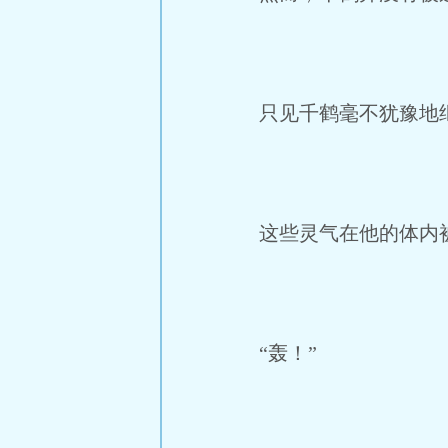
只见千鹤毫不犹豫地继
这些灵气在他的体内被
“轰！”