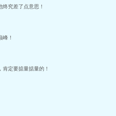
他终究差了点意思！
巅峰！
，肯定要掂量掂量的！