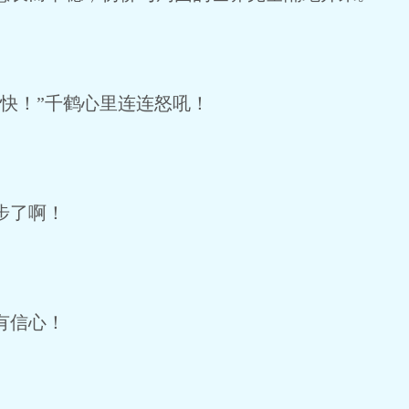
快！”千鹤心里连连怒吼！
步了啊！
有信心！