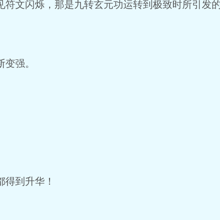
符文闪烁，那是九转玄元功运转到极致时所引发的
断变强。
都得到升华！