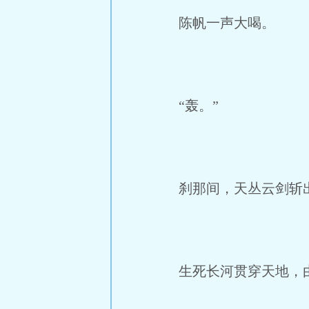
陈帆一声大喝。
“轰。”
刹那间，天丛云剑斩
生死长河贯穿天地，