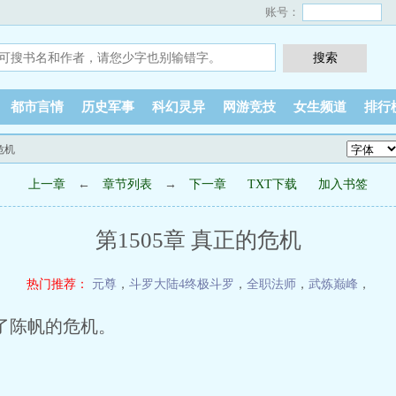
账号：
都市言情
历史军事
科幻灵异
网游竞技
女生频道
排行
危机
上一章
←
章节列表
→
下一章
TXT下载
加入书签
第1505章 真正的危机
热门推荐：
元尊
，
斗罗大陆4终极斗罗
，
全职法师
，
武炼巅峰
，
了陈帆的危机。