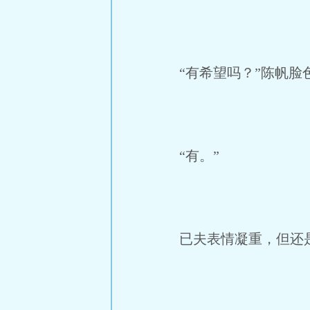
“有希望吗？”陈帆脸
“有。”
已夫表情凝重，但还