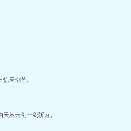
出惊天剑芒。
由天丛云剑一剑斩落。