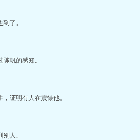
也到了。
过陈帆的感知。
手，证明有人在震慑他。
到别人。