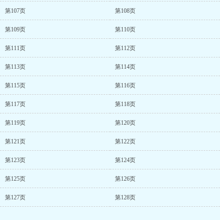
第107页
第108页
第109页
第110页
第111页
第112页
第113页
第114页
第115页
第116页
第117页
第118页
第119页
第120页
第121页
第122页
第123页
第124页
第125页
第126页
第127页
第128页