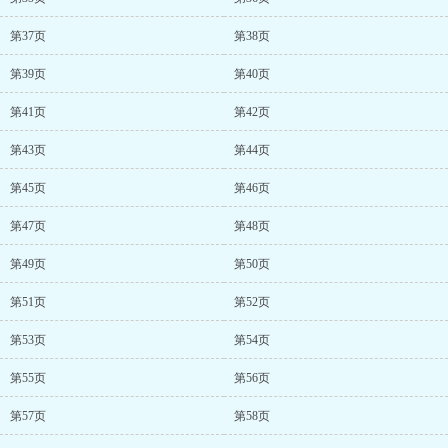
第37页
第38页
第39页
第40页
第41页
第42页
第43页
第44页
第45页
第46页
第47页
第48页
第49页
第50页
第51页
第52页
第53页
第54页
第55页
第56页
第57页
第58页