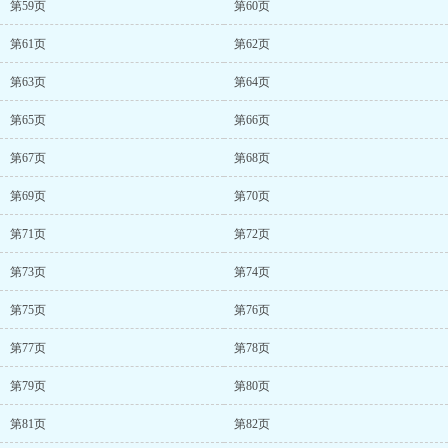
第59页
第60页
第61页
第62页
第63页
第64页
第65页
第66页
第67页
第68页
第69页
第70页
第71页
第72页
第73页
第74页
第75页
第76页
第77页
第78页
第79页
第80页
第81页
第82页