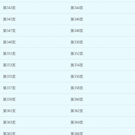
第343页
第344页
第345页
第346页
第347页
第348页
第349页
第350页
第351页
第352页
第353页
第354页
第355页
第356页
第357页
第358页
第359页
第360页
第361页
第362页
第363页
第364页
第365页
第366页