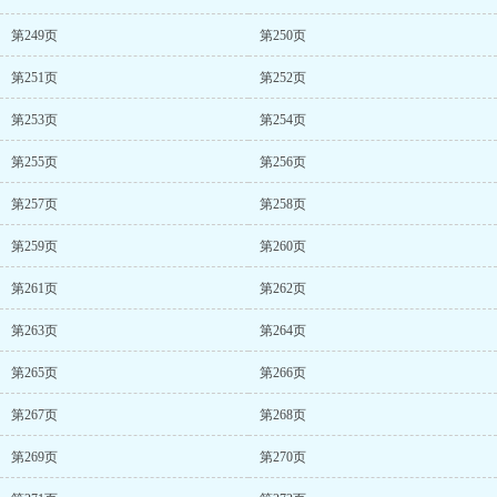
第249页
第250页
第251页
第252页
第253页
第254页
第255页
第256页
第257页
第258页
第259页
第260页
第261页
第262页
第263页
第264页
第265页
第266页
第267页
第268页
第269页
第270页