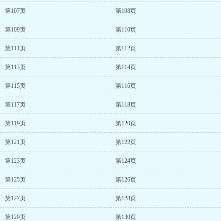
第107页
第108页
第109页
第110页
第111页
第112页
第113页
第114页
第115页
第116页
第117页
第118页
第119页
第120页
第121页
第122页
第123页
第124页
第125页
第126页
第127页
第128页
第129页
第130页