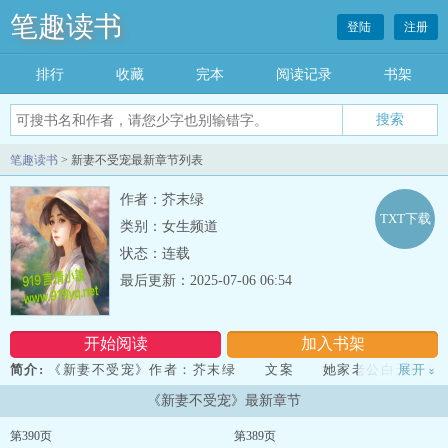
笔趣读书
登陆
注册
排行
收藏
完本
阅读记录
书架
笔趣读书
> 新妻不受宠最新章节列表
作者：芥末绿
TXT下载
类别：女生频道
状态：连载
最后更新：2025-07-06 06:54
开始阅读
加入书架
简介:
《新妻不受宠》作者：芥末绿 文案 她家老公白天淡漠
展开
»
寡言像座大冰山 还执意要和她划清界限，把她当成陌生人 可
《新妻不受宠》最新章节
她依旧爱得狂烈，通通交付给他 而他却说，之所以...
第390页
第389页