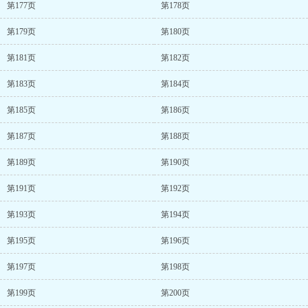
第177页
第178页
第179页
第180页
第181页
第182页
第183页
第184页
第185页
第186页
第187页
第188页
第189页
第190页
第191页
第192页
第193页
第194页
第195页
第196页
第197页
第198页
第199页
第200页