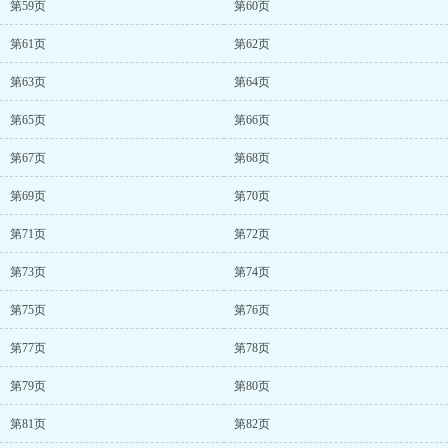
第59页
第60页
第61页
第62页
第63页
第64页
第65页
第66页
第67页
第68页
第69页
第70页
第71页
第72页
第73页
第74页
第75页
第76页
第77页
第78页
第79页
第80页
第81页
第82页