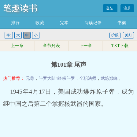
笔趣读书
登陆
注册
排行
收藏
完本
阅读记录
书架
字:
大
中
小
护眼
关灯
上一章
章节列表
下一章
TXT下载
第101章 尾声
热门推荐：
元尊
，
斗罗大陆4终极斗罗
，
全职法师
，
武炼巅峰
，
1945年4月17日，美国成功爆炸原子弹，成为
继中国之后第二个掌握核武器的国家。