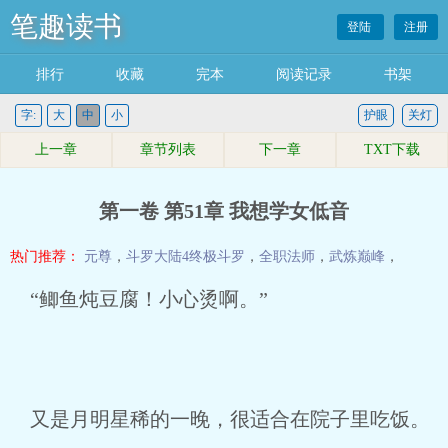
笔趣读书
登陆
注册
排行
收藏
完本
阅读记录
书架
字:
大
中
小
护眼
关灯
上一章
章节列表
下一章
TXT下载
第一卷 第51章 我想学女低音
热门推荐：
元尊
，
斗罗大陆4终极斗罗
，
全职法师
，
武炼巅峰
，
“鲫鱼炖豆腐！小心烫啊。”
又是月明星稀的一晚，很适合在院子里吃饭。