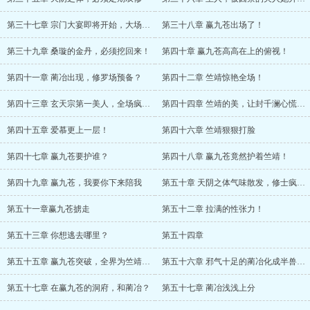
第三十七章 宗门大宴即将开始，大场面预备
第三十八章 赢九苍出场了！
第三十九章 桑璇的金丹，必须挖回来！
第四十章 赢九苍高高在上的俯视！
第四十一章 蔺冶出现，修罗场预备？
第四十二章 竺靖惊艳全场！
第四十三章 玄天宗第一美人，全场疯狂！
第四十四章 竺靖的美，让封千澜心慌不已！
第四十五章 爱慕更上一层！
第四十六章 竺靖狠狠打脸
第四十七章 赢九苍要护谁？
第四十八章 赢九苍竟然护着竺靖！
第四十九章 赢九苍，我要你下来陪我
第五十章 天阴之体气味散发，修士疯狂！
第五十一章赢九苍掳走
第五十二章 拉满的性张力！
第五十三章 你想逃去哪里？
第五十四章
第五十五章 赢九苍突破，全界为竺靖疯狂！
第五十六章 邪气十足的蔺冶化成半兽形！
第五十七章 在赢九苍的洞府，和蔺冶？
第五十七章 蔺冶浅浅上分