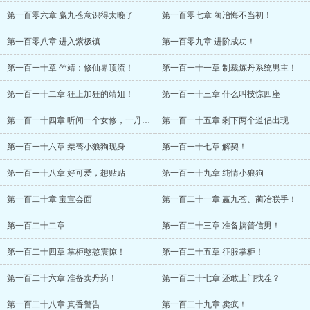
第一百零六章 赢九苍意识得太晚了
第一百零七章 蔺冶悔不当初！
第一百零八章 进入紫极镇
第一百零九章 进阶成功！
第一百一十章 竺靖：修仙界顶流！
第一百一十一章 制裁炼丹系统男主！
第一百一十二章 狂上加狂的靖姐！
第一百一十三章 什么叫技惊四座
第一百一十四章 听闻一个女修，一丹惊艳全场！
第一百一十五章 剩下两个道侣出现
第一百一十六章 桀骜小狼狗现身
第一百一十七章 解契！
第一百一十八章 好可爱，想贴贴
第一百一十九章 纯情小狼狗
第一百二十章 宝宝会面
第一百二十一章 赢九苍、蔺冶联手！
第一百二十二章
第一百二十三章 准备搞普信男！
第一百二十四章 掌柜憨憨震惊！
第一百二十五章 征服掌柜！
第一百二十六章 准备卖丹药！
第一百二十七章 还敢上门找茬？
第一百二十八章 真香警告
第一百二十九章 卖疯！