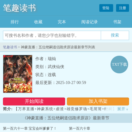
笔趣读书
登陆
注册
排行
收藏
完本
阅读记录
书架
笔趣读书
> 神豪直播：五位绝嗣道侣跪求原谅最新章节列表
作者：瑞灿
TXT下载
类别：武侠仙侠
状态：连载
最后更新：2025-10-27 00:59
开始阅读
加入书架
简介:
【万界直播+神豪系统+虐渣+雄竞修罗场+毛茸茸+绝嗣】竺靖穿
展开
»
书了。 原主被绑定气运系统的 “女主”剥夺气运，剖丹虐身，抢夺
《神豪直播：五位绝嗣道侣跪求原谅》最新章节
道侣，气绝而亡！冷心冷肺的竺靖：什么？ 只能是我逼别人，谁敢
逼我？她绑定神豪直播系统，观众打赏10倍提现。 万界观众看她复
第一百六十一章 宝宝会叫爹爹了！
第一百六十章