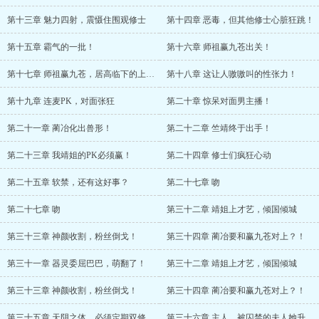
第十三章 魅力四射，震慑住围观修士
第十四章 恶毒，但其他修士心脏狂跳！
第十五章 霸气的一批！
第十六章 师祖赢九苍出关！
第十七章 师祖赢九苍，居高临下的上位者
第十八章 这让人嗷嗷叫的性张力！
第十九章 连麦PK，对面张狂
第二十章 惊呆对面男主播！
第二十一章 蔺冶化出兽形！
第二十二章 竺靖终于出手！
第二十三章 我靖姐的PK必须赢！
第二十四章 修士们疯狂心动
第二十五章 软禁，还有这好事？
第二十七章 吻
第二十七章 吻
第三十二章 靖姐上才艺，倾国倾城
第三十三章 神颜收割，粉丝倒戈！
第三十四章 蔺冶要和赢九苍对上？！
第三十一章 器灵委屈巴巴，萌翻了！
第三十二章 靖姐上才艺，倾国倾城
第三十三章 神颜收割，粉丝倒戈！
第三十四章 蔺冶要和赢九苍对上？！
第三十五章 天阴之体，必须定期双修
第三十六章 主人，被囚禁的夫人她升级啦！