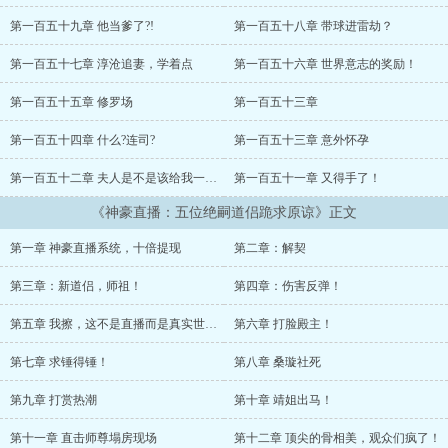
仇虐渣看得爽飞，嗷嗷打赏！丹药、符咒、灵石，各种修炼资源兑不
完，真的兑不完！ 气运系统、好感系统？不好意思，我神豪系统秒
第一百五十九章 他当爹了?!
第一百五十八章 带球进雷劫？
杀。仙门已经绝嗣百年。 当竺靖用胎果孕育出幼崽，仙界沸腾了！
修士们为她哐哐撞大墙，渣男道侣痛哭求原谅。 五位新道侣：滚！
第一百五十七章 淳沧追妻，学着点
第一百五十六章 世界意志的奖励！
暴戾的狮族开殿师祖，在她面前翻肚皮，愿意给她当马骑。 心狠手
辣的玄蛇反派把命脉给她，只求她多看一眼。鲛人、龙族、鹰鹫族的
第一百五十五章 修罗场
第一百五十三章
大佬更是又争又抢！...
第一百五十四章 什么?连司?
第一百五十三章 意外怀孕
第一百五十二章 夫人是不是该给我一点奖励?
第一百五十一章 又得手了！
《神豪直播：五位绝嗣道侣跪求原谅》正文
第一章 神豪直播系统，十倍提现
第二章：解契
第三章：新道侣，师祖！
第四章：伤害反弹！
第五章 我擦，这不是直播而是真实世界？！
第六章 打脸殿主！
第七章 求锤得锤！
第八章 桑璇社死
第九章 打赏热潮
第十章 靖姐出马！
第十一章 直击师尊塌房现场
第十二章 顶尖的骨相美，观众们疯了！