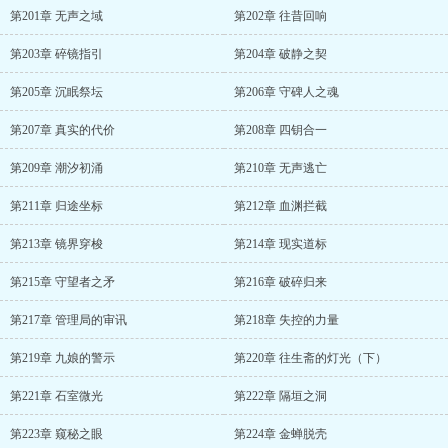
第201章 无声之域
第202章 往昔回响
第203章 碎镜指引
第204章 破静之契
第205章 沉眠祭坛
第206章 守碑人之魂
第207章 真实的代价
第208章 四钥合一
第209章 潮汐初涌
第210章 无声逃亡
第211章 归途坐标
第212章 血渊拦截
第213章 镜界穿梭
第214章 现实道标
第215章 守望者之矛
第216章 破碎归来
第217章 管理局的审讯
第218章 失控的力量
第219章 九娘的警示
第220章 往生斋的灯光（下）
第221章 石室微光
第222章 隔垣之洞
第223章 窥秘之眼
第224章 金蝉脱壳