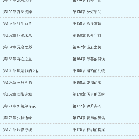
第153章 混沌抉择
第154章 我即平衡
第155章 深渊沉降
第156章 灰烬黎明
第157章 往生新章
第158章 秩序重建
第159章 暗流未息
第160章 长夜守灯
第161章 无名之影
第162章 遗忘之契
第163章 存在之重
第164章 墨芸的拜访
第165章 顾清影的评估
第166章 鬼拍的礼物
第167章 玉珏溯源
第168章 镜湖幻境
第169章 倒影迷城
第170章 历史的回响
第171章 幻境争夺战
第172章 碎片共鸣
第173章 失控边缘
第174章 管局的警告
第175章 暗影浮现
第176章 林玥的提案