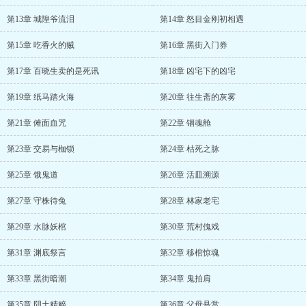
第13章 城隍爷流泪
第14章 怒目金刚初相遇
第15章 吃香火的贼
第16章 黑街入门券
第17章 百晓生卖的是死讯
第18章 凶宅下的凶宅
第19章 纸马踏火海
第20章 往生斋的灰雾
第21章 傩面血咒
第22章 锢魂舱
第23章 交易与枷锁
第24章 枯死之脉
第25章 饿鬼道
第26章 活皿溯源
第27章 守株待兔
第28章 林家老宅
第29章 水脉妖棺
第30章 荒村傀戏
第31章 渊底祭言
第32章 移棺惊魂
第33章 黑街暗潮
第34章 鬼拍肩
第35章 阴土精粹
第36章 父母悬赏