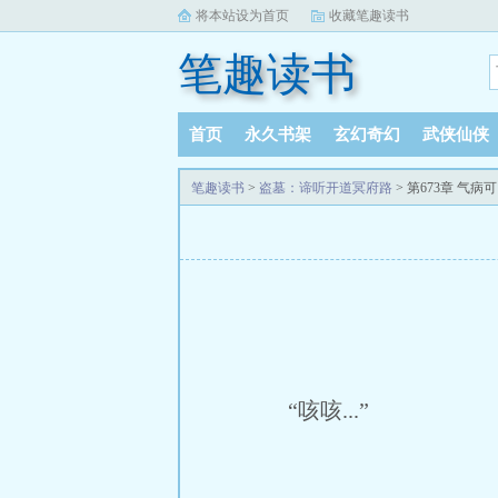
将本站设为首页
收藏笔趣读书
笔趣读书
首页
永久书架
玄幻奇幻
武侠仙侠
笔趣读书
>
盗墓：谛听开道冥府路
> 第673章 气
“咳咳...”