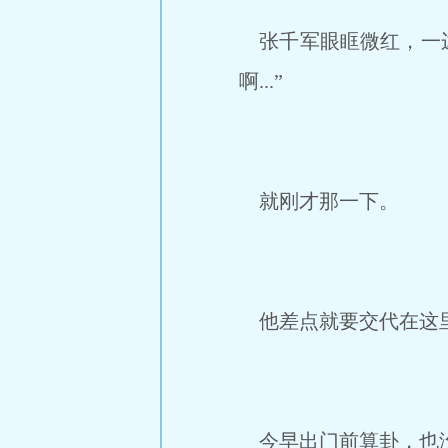
张千军眼眶微红，一边拍
啊...”
就刚才那一下。
他差点就要交代在这
今早出门前算卦，也没