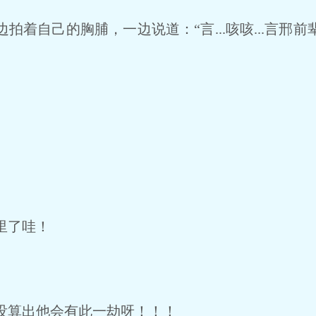
着自己的胸脯，一边说道：“言...咳咳...言邢
里了哇！
算出他会有此一劫呀！！！