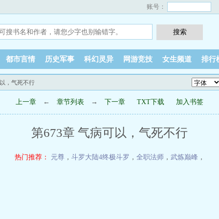
账号：
都市言情
历史军事
科幻灵异
网游竞技
女生频道
排行
病可以，气死不行
上一章
←
章节列表
→
下一章
TXT下载
加入书签
第673章 气病可以，气死不行
热门推荐：
元尊
，
斗罗大陆4终极斗罗
，
全职法师
，
武炼巅峰
，