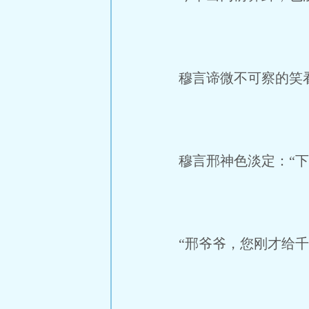
穆言谛微不可察的笑
穆言邢神色淡定：“下
“邢爷爷，您刚才给千