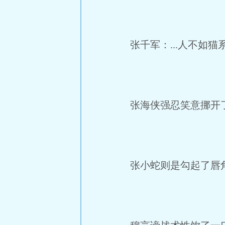
张千军：...人不如猫
张海侠强忍笑意挪开
张小蛇则是勾起了唇