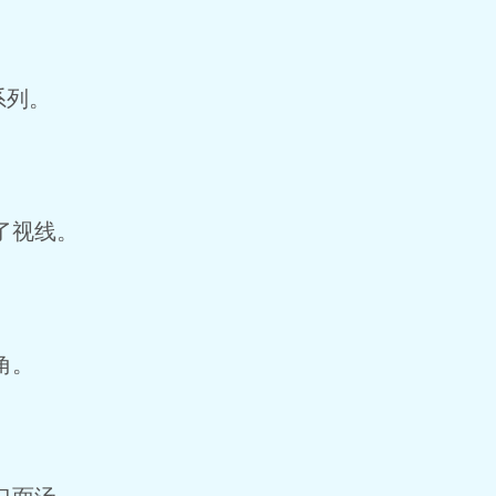
系列。
了视线。
角。