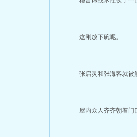
穆言谛战术性饮了一
这刚放下碗呢。
张启灵和张海客就被
屋内众人齐齐朝着门