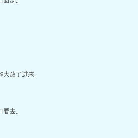
口面汤。
解大放了进来。
口看去。