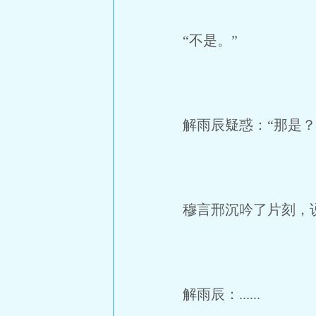
“不是。”
解雨辰疑惑：“那是？
穆言邢沉吟了片刻，说
解雨辰：......