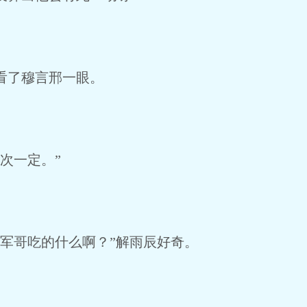
看了穆言邢一眼。
次一定。”
军哥吃的什么啊？”解雨辰好奇。