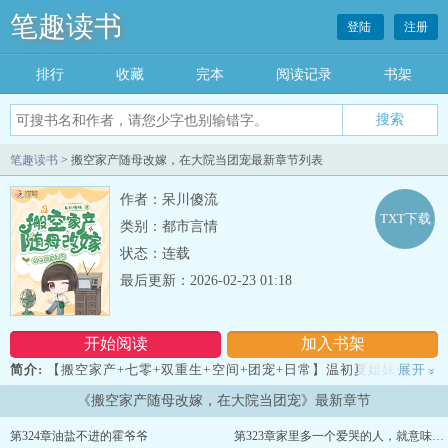
笔趣读书
登陆
注册
排行
收藏
完本
阅读记录
书架
笔趣读书
> 搬空家产随母改嫁，在大院当团宠最新章节列表
作者：呆川傻流
TXT下载
类别：都市言情
状态：连载
最后更新：2026-02-23 01:18
开始阅读
加入书架
简介:
【搬空家产+七零+双重生+空间+团宠+日常】温初夏姐妹俩双双
展开
»
重生在温家面临下放这一天。上辈子妹妹选择随母改嫁霍家，想飞上
《搬空家产随母改嫁，在大院当团宠》最新章节
枝头荣华一生，结果却不得霍家人喜欢，又不愿跟继父继兄去大西北
吃黄沙，自己找了个渣…--搬空家产随母改嫁，在大院当团宠...
第324章油盐不进的霍爷爷
第323章家里多一个爱哭的人，就意味着多