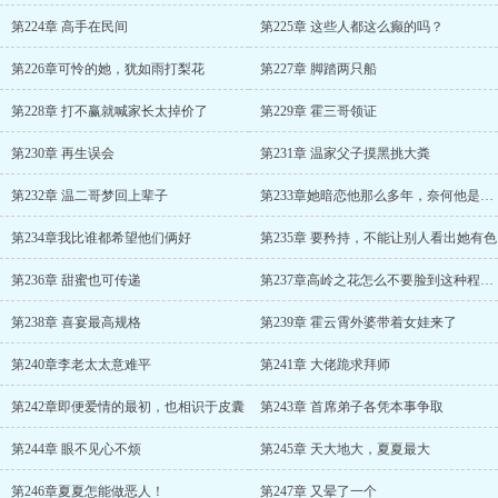
第224章 高手在民间
第225章 这些人都这么癫的吗？
第226章可怜的她，犹如雨打梨花
第227章 脚踏两只船
第228章 打不赢就喊家长太掉价了
第229章 霍三哥领证
第230章 再生误会
第231章 温家父子摸黑挑大粪
第232章 温二哥梦回上辈子
第233章她暗恋他那么多年，奈何他是个不
第234章我比谁都希望他们俩好
第235章 要矜持，不能让别人看出她有色
第236章 甜蜜也可传递
第237章高岭之花怎么不要脸到这种程度？
第238章 喜宴最高规格
第239章 霍云霄外婆带着女娃来了
第240章李老太太意难平
第241章 大佬跪求拜师
第242章即便爱情的最初，也相识于皮囊
第243章 首席弟子各凭本事争取
第244章 眼不见心不烦
第245章 天大地大，夏夏最大
第246章夏夏怎能做恶人！
第247章 又晕了一个