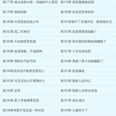
第177章 做法虽然出格，但她的中心思想
第178章 温初夏睚眦必报
第179章 挑战风险
第180章 你还是原来的你
第180章 白莲表姐忽悠少年
第181章做不了灵魂伴侣，那就做生活伴侣
第182章 温二哥来信
第183章 您居然教我做贼？
第184章 大伯娘落荒而逃
第185章 再次被拒的柳如烟傻眼了
第186章 改变策略，不做舔狗
第187章 小文谷的忧愁
第188章 我妈生气好可怕
第189章 离婚？霍大伯娘傻眼了
第190章丢掉也不能便宜那些人
第191章 拍卖嫁妆
第192章 没见过这么不要脸的人
第193章 陆家人起内讧
第194章 定罪
第195章 陆家人全部去农场
第196章 霍三哥偶遇季思思
第197章 表白成功
第198章有怒不发也是一种示好
第199章 心被养大了