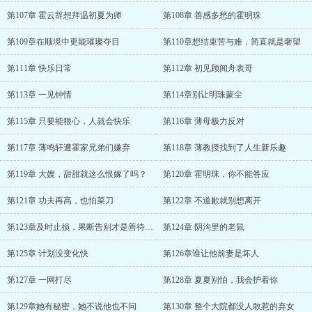
第107章 霍云辞想拜温初夏为师
第108章 善感多愁的霍明珠
第109章在顺境中更能璀璨夺目
第110章想结束苦与难，简直就是奢望
第111章 快乐日常
第112章 初见顾闻舟表哥
第113章 一见钟情
第114章别让明珠蒙尘
第115章 只要能狠心，人就会快乐
第116章 薄母极力反对
第117章 薄鸣轩遭霍家兄弟们嫌弃
第118章 薄教授找到了人生新乐趣
第119章 大嫂，甜甜就这么恨嫁了吗？
第120章 霍明珠，你不能答应
第121章 功夫再高，也怕菜刀
第122章 不道歉就别想离开
第123章及时止损，果断告别才是善待自己
第124章 阴沟里的老鼠
第125章 计划没变化快
第126章谁让他前妻是坏人
第127章 一网打尽
第128章 夏夏别怕，我会护着你
第129章她有秘密，她不说他也不问
第130章 整个大院都没人敢惹的弃女