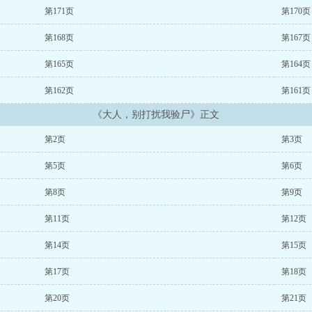
第171页
第170页
第168页
第167页
第165页
第164页
第162页
第161页
《大人，别打扰我验尸》正文
第2页
第3页
第5页
第6页
第8页
第9页
第11页
第12页
第14页
第15页
第17页
第18页
第20页
第21页