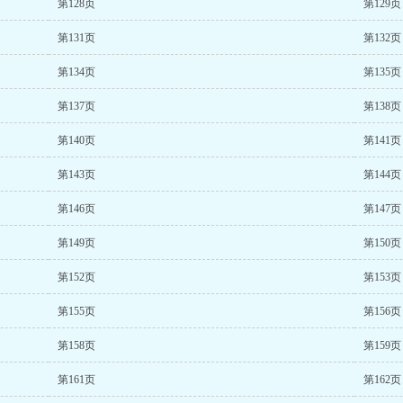
第128页
第129页
第131页
第132页
第134页
第135页
第137页
第138页
第140页
第141页
第143页
第144页
第146页
第147页
第149页
第150页
第152页
第153页
第155页
第156页
第158页
第159页
第161页
第162页