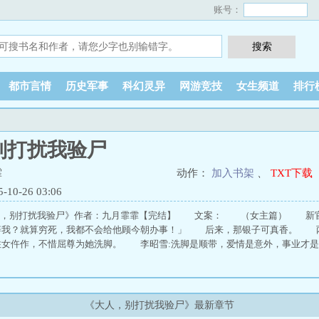
账号：
都市言情
历史军事
科幻灵异
网游竞技
女生频道
排行
别打扰我验尸
霏
动作：
加入书架
、
TXT下载
0-26 03:06
《大人，别打扰我验尸》作者：九月霏霏【完结】 文案： （女主篇） 新
我？就算穷死，我都不会给他顾今朝办事！」 后来，那银子可真香。 
住女仵作，不惜屈尊为她洗脚。 李昭雪:洗脚是顺带，爱情是意外，事业才是
《大人，别打扰我验尸》最新章节