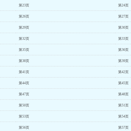
第23页
第24页
第26页
第27页
第29页
第30页
第32页
第33页
第35页
第36页
第38页
第39页
第41页
第42页
第44页
第45页
第47页
第48页
第50页
第51页
第53页
第54页
第56页
第57页