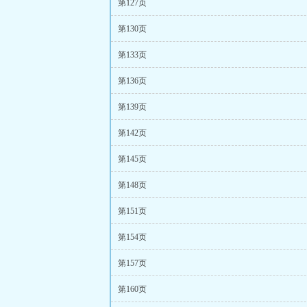
第127页
第130页
第133页
第136页
第139页
第142页
第145页
第148页
第151页
第154页
第157页
第160页