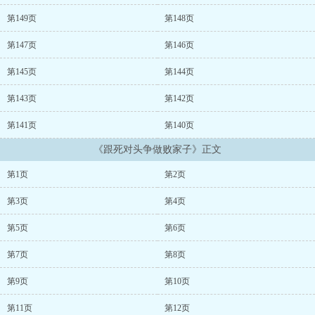
简单——花钱！败家！ 于是，那些等着看他笑话的人都惊呆
了： —「那谁...
第149页
第148页
第147页
第146页
第145页
第144页
第143页
第142页
第141页
第140页
《跟死对头争做败家子》正文
第1页
第2页
第3页
第4页
第5页
第6页
第7页
第8页
第9页
第10页
第11页
第12页