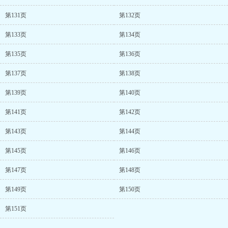
第131页
第132页
第133页
第134页
第135页
第136页
第137页
第138页
第139页
第140页
第141页
第142页
第143页
第144页
第145页
第146页
第147页
第148页
第149页
第150页
第151页