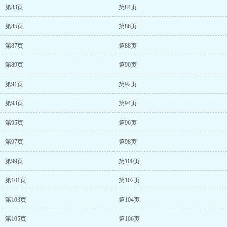
第83页
第84页
第85页
第86页
第87页
第88页
第89页
第90页
第91页
第92页
第93页
第94页
第95页
第96页
第97页
第98页
第99页
第100页
第101页
第102页
第103页
第104页
第105页
第106页