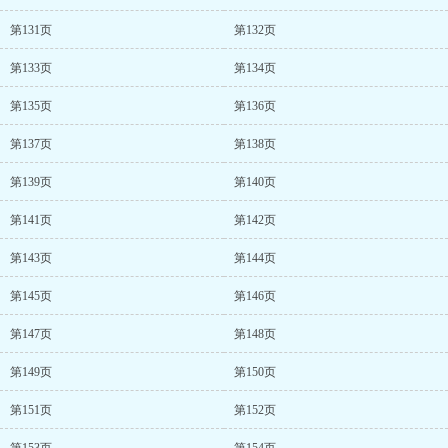
第131页
第132页
第133页
第134页
第135页
第136页
第137页
第138页
第139页
第140页
第141页
第142页
第143页
第144页
第145页
第146页
第147页
第148页
第149页
第150页
第151页
第152页