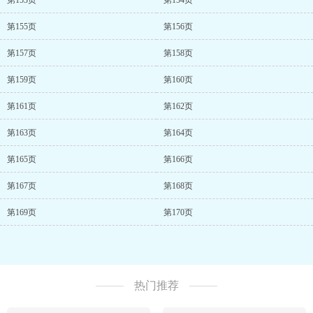
第153页
第154页
第155页
第156页
第157页
第158页
第159页
第160页
第161页
第162页
第163页
第164页
第165页
第166页
第167页
第168页
第169页
第170页
热门推荐