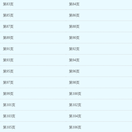
第83页
第84页
第85页
第86页
第87页
第88页
第89页
第90页
第91页
第92页
第93页
第94页
第95页
第96页
第97页
第98页
第99页
第100页
第101页
第102页
第103页
第104页
第105页
第106页