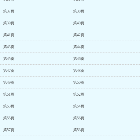
第37页
第38页
第39页
第40页
第41页
第42页
第43页
第44页
第45页
第46页
第47页
第48页
第49页
第50页
第51页
第52页
第53页
第54页
第55页
第56页
第57页
第58页