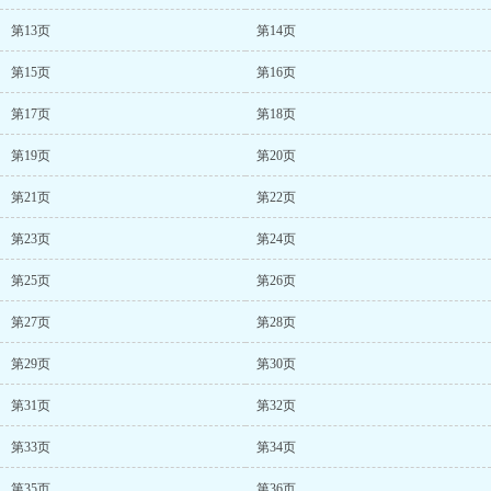
第13页
第14页
第15页
第16页
第17页
第18页
第19页
第20页
第21页
第22页
第23页
第24页
第25页
第26页
第27页
第28页
第29页
第30页
第31页
第32页
第33页
第34页
第35页
第36页