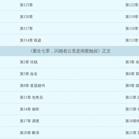
第123章
第122章
第120章
第119章
第117章
第116章
第114章 痕迹
第113
《重生七零，闪婚老公竟是闺蜜她叔》正文
第2章 坑钱
第3章 
第5章 改名
第6章 
第8章 签退婚书
第9章 
第11章 包售后
第12章
第14章 偷听
第15章
第17章 调查
第18章
第20章 断亲
第21章