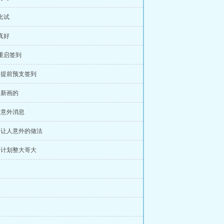
 比试
 真好
 重启签到
章 提前预支签到
章 新画的
章 意外消息
章 让人意外的做法
章 计划整大哥大