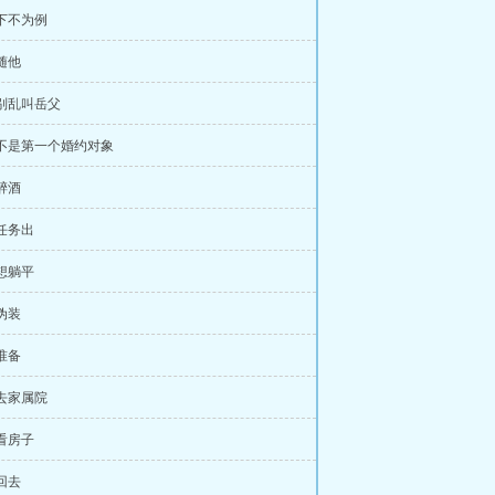
 下不为例
 随他
 别乱叫岳父
 不是第一个婚约对象
 醉酒
 任务出
 想躺平
 伪装
 准备
 去家属院
 看房子
 回去