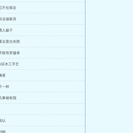
 忍不住靠近
 前去做家具
 遇人贩子
 重去置办东西
 怀疑有穿越者
惊叹木工手艺
 飘香
 不一样
 凡事都有我
 相认
 对峙