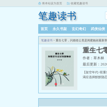
将本站设为首页
收藏笔趣读书
笔趣读书
首页
永久书架
玄幻奇幻
武侠仙侠
笔趣读书
> 重生七零，闪婚老公竟是闺蜜她叔最新
重生七
作者：草木林
最后更新：2026-0
【架空年代+双
渴症选择默默隐忍