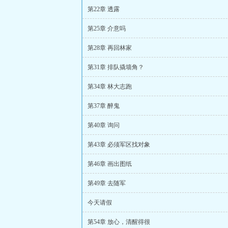
第22章 透露
第25章 介意吗
第28章 再回林家
第31章 排队撬墙角？
第34章 林大志跑
第37章 醉鬼
第40章 询问
第43章 必须军区找对象
第46章 画出图纸
第49章 去随军
今天请假
第54章 放心，清醒得很