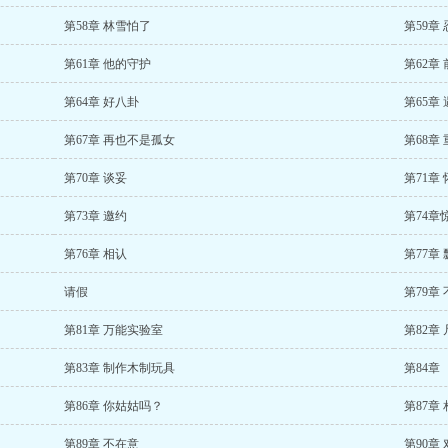
第58章 林雪怕了
第59章
第61章 他的守护
第62章
第64章 好八卦
第65章
第67章 再也不是孤女
第68章
第70章 谈妥
第71章
第73章 邀约
第74章
第76章 相认
第77章
请假
第79章
第81章 万能实验室
第82章
第83章 制作木制玩具
第84章
第86章 你姑姑吗？
第87章
第89章 不在意
第90章