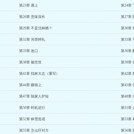
第23章 遇上
第24章
第26章 意味深长
第27章
第29章 不是沈林栖？
第30章
第32章 另类聘礼
第33章
第35章 改口
第36章
第38章 被挖坟
第39章
第41章 找林大志（重写）
第42章
第44章 砸墙上
第45章
第47章 陆家人护短
第48章
第50章 时机还行
第51章
第52章 林雪造谣
第53章
第55章 怎么吓对方
第56章