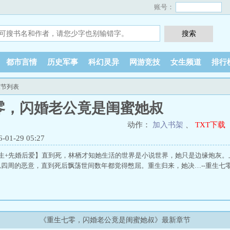
账号：
都市言情
历史军事
科幻灵异
网游竞技
女生频道
排行
章节列表
零，闪婚老公竟是闺蜜她叔
动作：
加入书架
、
TXT下载
1-29 05:27
重生+先婚后爱】直到死，林栖才知她生活的世界是小说世界，她只是边缘炮灰
四周的恶意，直到死后飘荡世间数年都觉得憋屈。重生归来，她决…--重生七
《重生七零，闪婚老公竟是闺蜜她叔》最新章节