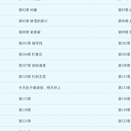
第92章 对赌
第93章
第95章 林雪的算计
第96章
第98章 舅舅家
第99章
第101章 领导找
第102
第104章 盯妻石
第105
第107章 加快速度
第108
第110章 打的主意
第111
今天肚子痛请假，明天补上
第113
第115章
第116章
第118章
第119章
第121章
第122章