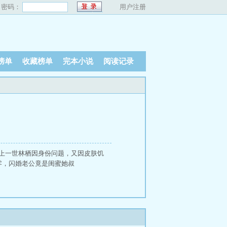
密码：
用户注册
榜单
收藏榜单
完本小说
阅读记录
。上一世林栖因身份问题，又因皮肤饥
零，闪婚老公竟是闺蜜她叔