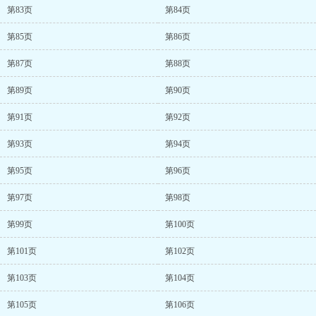
第83页
第84页
第85页
第86页
第87页
第88页
第89页
第90页
第91页
第92页
第93页
第94页
第95页
第96页
第97页
第98页
第99页
第100页
第101页
第102页
第103页
第104页
第105页
第106页