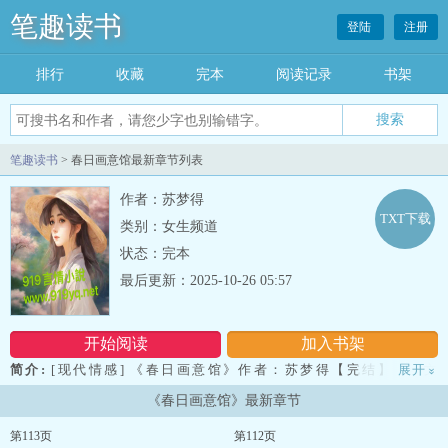
笔趣读书
登陆
注册
排行
收藏
完本
阅读记录
书架
笔趣读书
> 春日画意馆最新章节列表
作者：苏梦得
TXT下载
类别：女生频道
状态：完本
最后更新：2025-10-26 05:57
开始阅读
加入书架
简介:
[现代情感] 《春日画意馆》作者：苏梦得【完结】 文
展开
»
案 ： 绘画大神（即使有点冷淡自卑也难掩喜欢他）&amp;amp;
《春日画意馆》最新章节
金融大触（即使有点傲娇也挡不住太喜欢她） 陆逢舟被虞亭晚再
次拒绝后，借酒消愁。 朋友劝他：「很多女生就是虚荣心作祟，
第113页
第112页