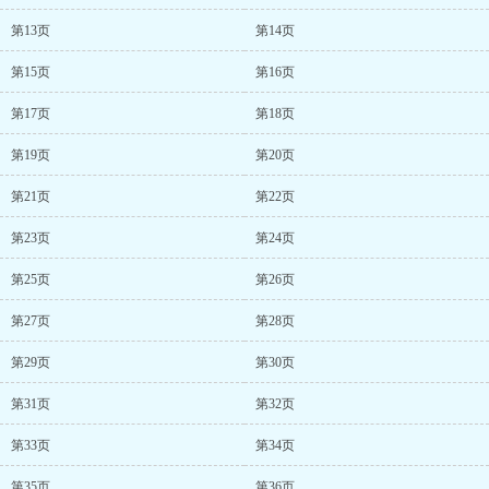
第13页
第14页
第15页
第16页
第17页
第18页
第19页
第20页
第21页
第22页
第23页
第24页
第25页
第26页
第27页
第28页
第29页
第30页
第31页
第32页
第33页
第34页
第35页
第36页