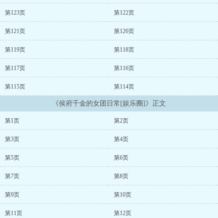
生呢 营销炒CP？不好意思啊，是顶流偶像自己贴上来的 娱乐
圈可比古代好混多了…...
第123页
第122页
第121页
第120页
第119页
第118页
第117页
第116页
第115页
第114页
《侯府千金的女团日常[娱乐圈]》正文
第1页
第2页
第3页
第4页
第5页
第6页
第7页
第8页
第9页
第10页
第11页
第12页