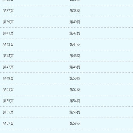
第37页
第38页
第39页
第40页
第41页
第42页
第43页
第44页
第45页
第46页
第47页
第48页
第49页
第50页
第51页
第52页
第53页
第54页
第55页
第56页
第57页
第58页