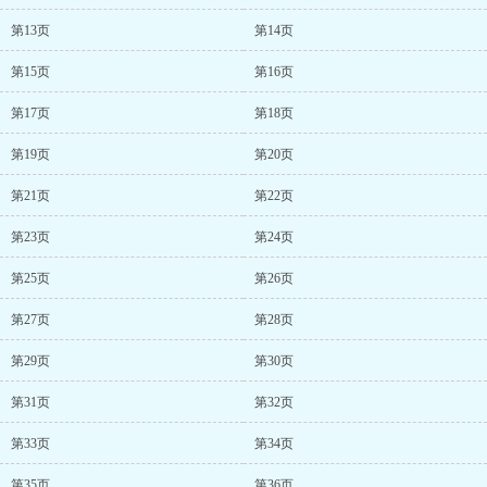
第13页
第14页
第15页
第16页
第17页
第18页
第19页
第20页
第21页
第22页
第23页
第24页
第25页
第26页
第27页
第28页
第29页
第30页
第31页
第32页
第33页
第34页
第35页
第36页