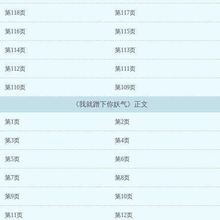
团，沖她勾手：「亲一口，一团妖气。」 花柚背嵴挺直，冷冷嗤
笑：「我是自食其力的光荣打工...
第118页
第117页
第116页
第115页
第114页
第113页
第112页
第111页
第110页
第109页
《我就蹭下你妖气》正文
第1页
第2页
第3页
第4页
第5页
第6页
第7页
第8页
第9页
第10页
第11页
第12页