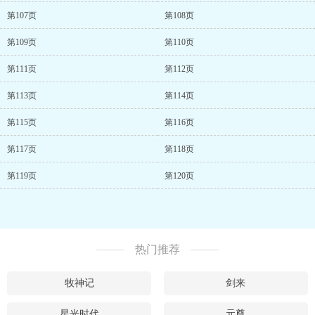
第107页
第108页
第109页
第110页
第111页
第112页
第113页
第114页
第115页
第116页
第117页
第118页
第119页
第120页
热门推荐
牧神记
剑来
星光时代
元尊