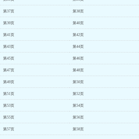
第37页
第38页
第39页
第40页
第41页
第42页
第43页
第44页
第45页
第46页
第47页
第48页
第49页
第50页
第51页
第52页
第53页
第54页
第55页
第56页
第57页
第58页