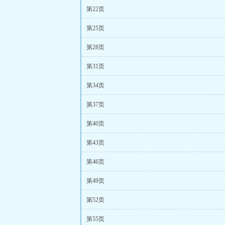
第22页
第25页
第28页
第31页
第34页
第37页
第40页
第43页
第46页
第49页
第52页
第55页