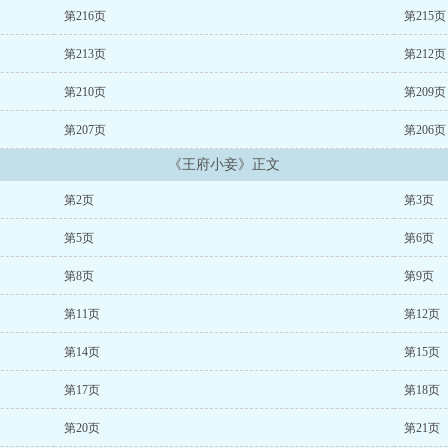
第216页
第215页
第213页
第212页
第210页
第209页
第207页
第206页
《王府小妾》正文
第2页
第3页
第5页
第6页
第8页
第9页
第11页
第12页
第14页
第15页
第17页
第18页
第20页
第21页