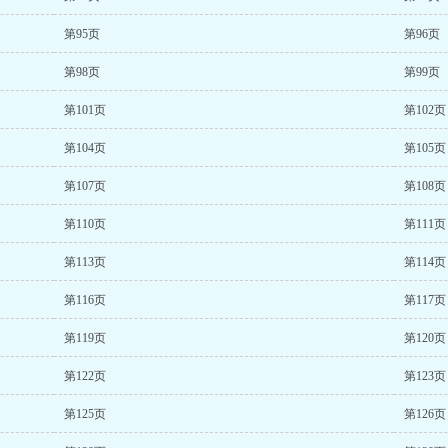
第95页
第96页
第98页
第99页
第101页
第102页
第104页
第105页
第107页
第108页
第110页
第111页
第113页
第114页
第116页
第117页
第119页
第120页
第122页
第123页
第125页
第126页