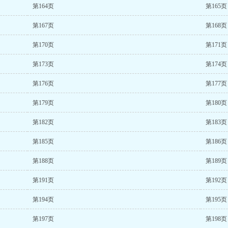
第164页
第165页
第167页
第168页
第170页
第171页
第173页
第174页
第176页
第177页
第179页
第180页
第182页
第183页
第185页
第186页
第188页
第189页
第191页
第192页
第194页
第195页
第197页
第198页