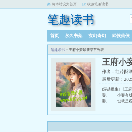
将本站设为首页
收藏笔趣读书
笔趣读书
首页
永久书架
玄幻奇幻
武侠仙侠
笔趣读书
> 王府小妾最新章节列表
王府小
作者：红芹酥
最后更新：2025-1
[穿越重生] 
妾。 小妾有过
妻。 也就是说