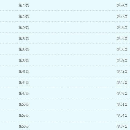
第23页
第24页
第26页
第27页
第29页
第30页
第32页
第33页
第35页
第36页
第38页
第39页
第41页
第42页
第44页
第45页
第47页
第48页
第50页
第51页
第53页
第54页
第56页
第57页