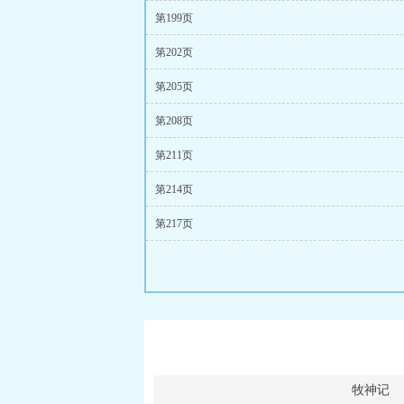
第199页
第202页
第205页
第208页
第211页
第214页
第217页
牧神记