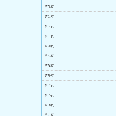
第58页
第61页
第64页
第67页
第70页
第73页
第76页
第79页
第82页
第85页
第88页
第91页