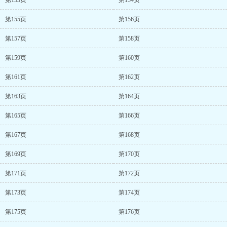
第153页
第154页
第155页
第156页
第157页
第158页
第159页
第160页
第161页
第162页
第163页
第164页
第165页
第166页
第167页
第168页
第169页
第170页
第171页
第172页
第173页
第174页
第175页
第176页