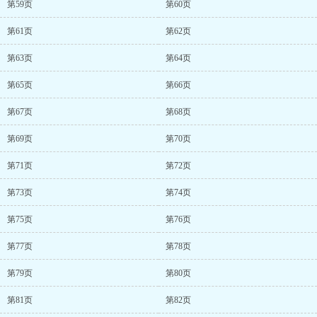
第59页
第60页
第61页
第62页
第63页
第64页
第65页
第66页
第67页
第68页
第69页
第70页
第71页
第72页
第73页
第74页
第75页
第76页
第77页
第78页
第79页
第80页
第81页
第82页