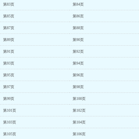
第83页
第84页
第85页
第86页
第87页
第88页
第89页
第90页
第91页
第92页
第93页
第94页
第95页
第96页
第97页
第98页
第99页
第100页
第101页
第102页
第103页
第104页
第105页
第106页