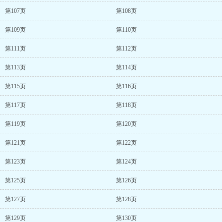
第107页
第108页
第109页
第110页
第111页
第112页
第113页
第114页
第115页
第116页
第117页
第118页
第119页
第120页
第121页
第122页
第123页
第124页
第125页
第126页
第127页
第128页
第129页
第130页