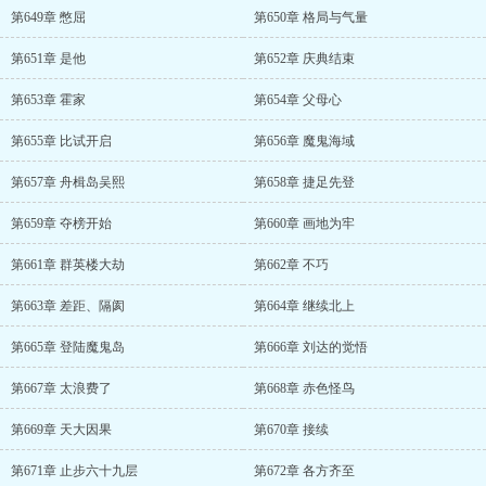
第649章 憋屈
第650章 格局与气量
第651章 是他
第652章 庆典结束
第653章 霍家
第654章 父母心
第655章 比试开启
第656章 魔鬼海域
第657章 舟楫岛吴熙
第658章 捷足先登
第659章 夺榜开始
第660章 画地为牢
第661章 群英楼大劫
第662章 不巧
第663章 差距、隔阂
第664章 继续北上
第665章 登陆魔鬼岛
第666章 刘达的觉悟
第667章 太浪费了
第668章 赤色怪鸟
第669章 天大因果
第670章 接续
第671章 止步六十九层
第672章 各方齐至