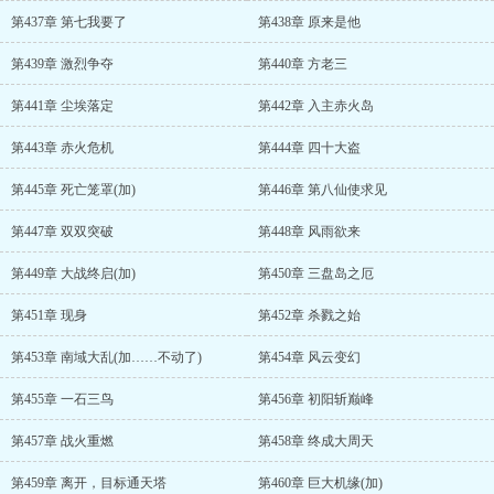
第437章 第七我要了
第438章 原来是他
第439章 激烈争夺
第440章 方老三
第441章 尘埃落定
第442章 入主赤火岛
第443章 赤火危机
第444章 四十大盗
第445章 死亡笼罩(加)
第446章 第八仙使求见
第447章 双双突破
第448章 风雨欲来
第449章 大战终启(加)
第450章 三盘岛之厄
第451章 现身
第452章 杀戮之始
第453章 南域大乱(加……不动了)
第454章 风云变幻
第455章 一石三鸟
第456章 初阳斩巅峰
第457章 战火重燃
第458章 终成大周天
第459章 离开，目标通天塔
第460章 巨大机缘(加)