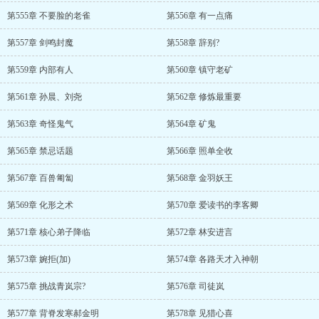
第555章 不要脸的老雀
第556章 有一点痛
第557章 剑鸣封魔
第558章 辞别?
第559章 内部有人
第560章 镇守老矿
第561章 孙晨、刘尧
第562章 修炼最重要
第563章 奇怪鬼气
第564章 矿鬼
第565章 禁忌话题
第566章 照单全收
第567章 百兽匍匐
第568章 金羽妖王
第569章 化形之术
第570章 爱读书的李客卿
第571章 核心弟子降临
第572章 林安进言
第573章 婉拒(加)
第574章 各路天才入神朝
第575章 挑战青岚宗?
第576章 司徒岚
第577章 背脊发寒郝金明
第578章 见猎心喜