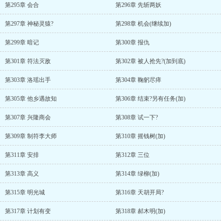
第295章 会合
第296章 先斩两妖
第297章 神秘灵猿?
第298章 机会(继续加)
第299章 暗记
第300章 报仇
第301章 符法灭敌
第302章 被人抢先?(加到底)
第303章 洛瑶出手
第304章 鞠躬尽瘁
第305章 他乡遇故知
第306章 结束?另有任务(加)
第307章 兴隆商会
第308章 试一下?
第309章 制符李大师
第310章 摇钱树(加)
第311章 安排
第312章 三位
第313章 高义
第314章 绿柳(加)
第315章 明光城
第316章 天胡开局?
第317章 计划有变
第318章 郝木明(加)