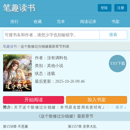
笔趣读书
登陆
注册
排行
收藏
完本
阅读记录
书架
笔趣读书
> 这个散修过分稳健最新章节列表
作者：没有调料包
TXT下载
类别：其他小说
状态：连载
最后更新：2025-10-26 09:46
开始阅读
加入书架
简介:
关于这个散修过分稳健：本书原名曾用名曾经有人问李若愚，
展开
»
你是如何走到成仙得道这一步的。是天赋优越？斩尽敌手！一步路横
《这个散修过分稳健》最新章节
推各方天才、强者，才走到这一步的吗？李若愚：当然（不是，因为
老子步步为营，处处求稳！）。修仙界，剩者为仙！...
第1558章 不思量
第1557章 灵界大乱