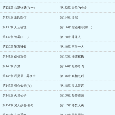
第131章 盆满钵满(加一)
第132章 最后的准备
第133章 王氏医馆
第134章 终启
第135章 天云秘境
第136章 踪迹难寻(加一)
第137章 迷雾(加二)
第138章 斗篷人
第139章 谁真谁假
第140章 再失一人
第141章 妖植攻击
第142章 接连被擒
第143章 齐聚
第144章 是师尊吗
第145章 吞灵果、异变生
第146章 真相之后
第147章 归心似箭(加)
第148章 灵儿留言
第149章 火灵仙子
第150章 爱慕虚荣
第151章 焚天残卷(补1)
第152章 修焚天诀