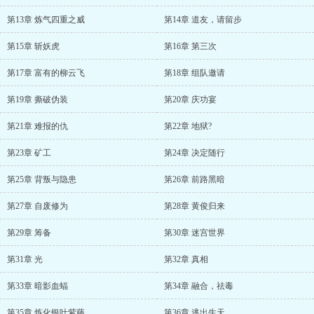
第13章 炼气四重之威
第14章 道友，请留步
第15章 斩妖虎
第16章 第三次
第17章 富有的柳云飞
第18章 组队邀请
第19章 撕破伪装
第20章 庆功宴
第21章 难报的仇
第22章 地狱?
第23章 矿工
第24章 决定随行
第25章 背叛与隐患
第26章 前路黑暗
第27章 自废修为
第28章 黄俊归来
第29章 筹备
第30章 迷宫世界
第31章 光
第32章 真相
第33章 暗影血蝠
第34章 融合，祛毒
第35章 炼化银叶紫藤
第36章 逃出生天