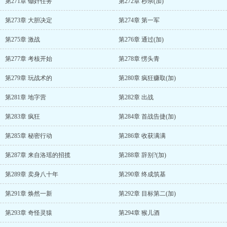
第271章 锄奸任务
第272章 秒杀(加)
第273章 大胆决定
第274章 第一军
第275章 激战
第276章 通过(加)
第277章 考核开始
第278章 愣头青
第279章 玩战术的
第280章 疯狂赚取(加)
第281章 地字营
第282章 出战
第283章 疯狂
第284章 首战告捷(加)
第285章 秘密行动
第286章 收获满满
第287章 来自洛瑶的招揽
第288章 辞别?(加)
第289章 卖身八十年
第290章 终成筑基
第291章 焕然一新
第292章 目标第二(加)
第293章 奇怪灵猿
第294章 猴儿酒