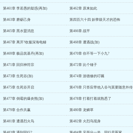
第461章 李若愚的疑惑(再加)
第462章 原来如此
第463章 磨砺己身
第四百六十四 妖孽级天才的恐怖
第465章 黑水盟消息
第466章 战平
第467章 离开?收服深海电鳗
第468章 遭遇战(加)
第469章 极品筑基丹(再加)
第470章 你不等一下小九?
第471章 回归神符宗
第472章 比个锤子
第473章 生死谷(加)
第474章 游德修的叮嘱
第475章 生死谷开启
第476章 只答应带他入谷与莫要随意外传
第477章 倒霉的爆炎熊(加)
第478章 打着打着就熟悉了
第479章 合作共赢
第480章 龙鳞草
第481章 遭遇烈火鸟
第482章 火烈鸟现身
第483章 遇到同行?
第484章 见面分一半，同行是冤家