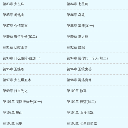
第83章 太玄珠
第84章 七星剑
第85章 虎煞山
第86章 乌龙
第87章 心情沉重
第88章 富养(加一)
第89章 野蛮生长(加二)
第90章 求人难
第91章 伏蛟山群
第92章 魔踪
第93章 什么破阵法(加一)
第94章 要你们一个人(加二)
第95章 玉蝶谷
第96章 玉蛟鬼兽
第97章 太玄爆血术
第98章 再遇魔修
第99章 好自为之
第100章 惊喜
第101章 阴阳淬体丹(加一)
第102章 扫荡(加二)
第103章 岐山
第104章 山谷情况
第105章 智取
第106章 七星剑显威