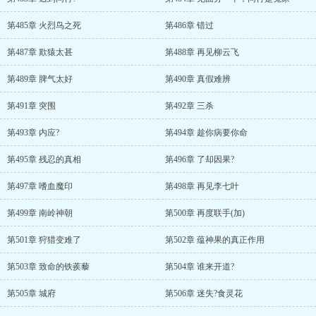
第485章 火烈鸟之死
第486章 错过
第487章 欺猿太甚
第488章 再见柳云飞
第489章 脾气太好
第490章 真假难辨
第491章 突围
第492章 三杀
第493章 内应?
第494章 趁你病要你命
第495章 残忍的真相
第496章 了却因果?
第497章 嗜血魔印
第498章 再见李七叶
第499章 南岭神朝
第500章 再度联手(加)
第501章 狩猎变难了
第502章 蕴神果的真正作用
第503章 致命的铁蒺藜
第504章 谁来开道?
第505章 城府
第506章 迷失?食灵花