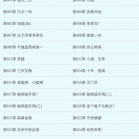
第601章 镇压三日
第602章 儿戏?
第603章 只出一剑
第604章 庆典开始
第605章 切磋(加)
第606章 李师兄?
第607章 法力浑厚李师兄
第608章 接我一剑
第609章 不愧是西南第一
第610章 赤云师弟
第611章 赏赐
第612章 小成，宝库
第613章 三件宝物
第614章 十年，晋级
第615章 老狐狸，小狐狸
第616章 天门开
第617章 炼狱级开局?
第618章 炼狱级开局(二)
第619章 炼狱级开局(三)
第620章 派个猴子当救兵?
第621章 残暴金猿
第622章 不经撩拨
第623章 话本中的反派
第624章 你闭关吧