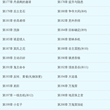
第177章 丹鼎阁的邀请
第178章 提升与隐患
第179章 后土玄石
第180章 争夺大药(补8)
第181章 价高者得
第182章 意外所得
第183章 洗脉
第184章 目标确定(补9)
第185章 谁是猎人
第186章 密林杀机
第187章 莫氏之厄
第188章 谷主震怒(补10)
第189章 主动示好
第190章 驱虎吞狼
第191章 鬼主命令
第192章 强攻圣谷(补11)
第193章 反转、黄雀(礼物加更)
第194章 大追逃
第195章 差距
第196章 万鬼窟
第197章 一线生机(补12)
第198章 地灵珠之变
第199章 小玄子
第200章 万鬼窟深处