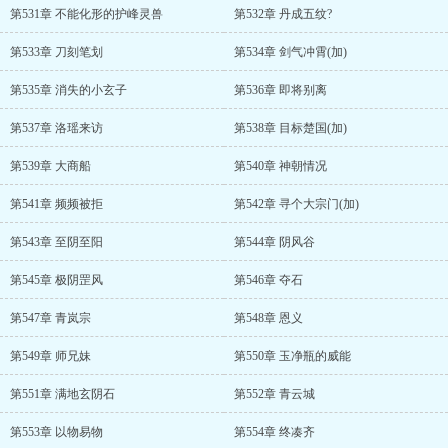
第531章 不能化形的护峰灵兽
第532章 丹成五纹?
第533章 刀刻笔划
第534章 剑气冲霄(加)
第535章 消失的小玄子
第536章 即将别离
第537章 洛瑶来访
第538章 目标楚国(加)
第539章 大商船
第540章 神朝情况
第541章 频频被拒
第542章 寻个大宗门(加)
第543章 至阴至阳
第544章 阴风谷
第545章 极阴罡风
第546章 夺石
第547章 青岚宗
第548章 恩义
第549章 师兄妹
第550章 玉净瓶的威能
第551章 满地玄阴石
第552章 青云城
第553章 以物易物
第554章 终凑齐