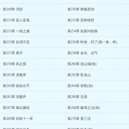
第249章 消息
第250章 静极思动
第251章 是人是鬼
第252章 恐怖猜想
第253章 一箭之威
第254章 知莫问的路
第255章 自强不息
第256章 时候，到了(第一卷，终)
第257章 离开
第258章 金光、运气
第259章 风之国
第260章 连山城(加)
第261章 龙髓草
第262章 坠龙山
第263章 纷纷出手
第264章 智取(加)
第265章 洗髓丹
第266章 交易
第267章 难以撼动
第268章 破局之法(加)
第269章 目标十一军
第270章 第三伍