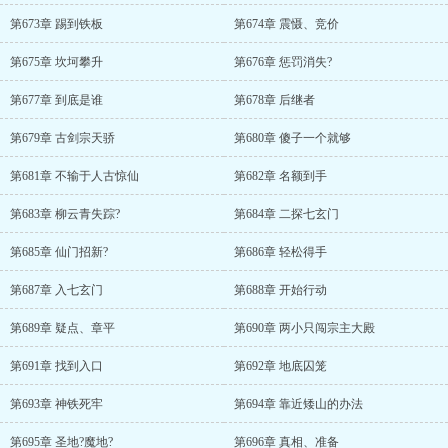
第673章 踢到铁板
第674章 震慑、竞价
第675章 坎坷攀升
第676章 惩罚消失?
第677章 到底是谁
第678章 后继者
第679章 古剑宗天骄
第680章 傻子一个就够
第681章 不输于人古惊仙
第682章 名额到手
第683章 柳云青失踪?
第684章 二探七玄门
第685章 仙门招新?
第686章 轻松得手
第687章 入七玄门
第688章 开始行动
第689章 疑点、章平
第690章 两小只闯宗主大殿
第691章 找到入口
第692章 地底囚笼
第693章 神铁死牢
第694章 靠近矮山的办法
第695章 圣地?魔地?
第696章 真相、准备