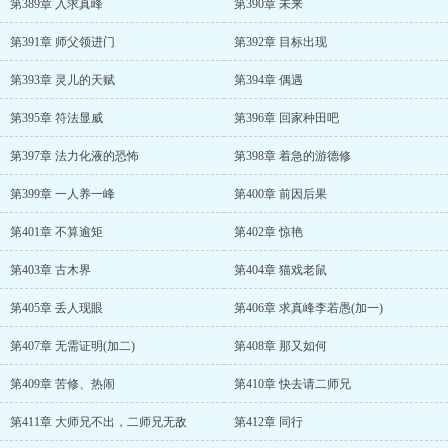
第389章 入求真峰
第390章 未来
第391章 师父领进门
第392章 目标出现
第393章 灵儿的天赋
第394章 偶遇
第395章 符法显威
第396章 回家种田吧
第397章 法力化液的恐怖
第398章 着急的游德修
第399章 一人养一峰
第400章 前因后果
第401章 不算逾矩
第402章 惊艳
第403章 古木界
第404章 猫戏老鼠
第405章 丢人现眼
第406章 求真峰李若愚(加一)
第407章 无需证明(加二)
第408章 那又如何
第409章 苦修、热闹
第410章 快去请二师兄
第411章 大师兄不出，二师兄无敌
第412章 同行