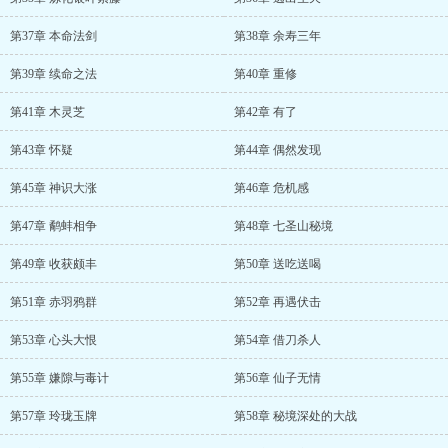
第37章 本命法剑
第38章 余寿三年
第39章 续命之法
第40章 重修
第41章 木灵芝
第42章 有了
第43章 怀疑
第44章 偶然发现
第45章 神识大涨
第46章 危机感
第47章 鹬蚌相争
第48章 七圣山秘境
第49章 收获颇丰
第50章 送吃送喝
第51章 赤羽鸦群
第52章 再遇伏击
第53章 心头大恨
第54章 借刀杀人
第55章 嫌隙与毒计
第56章 仙子无情
第57章 玲珑玉牌
第58章 秘境深处的大战