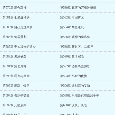
第579章 混合双打
第580章 真正的万鬼泣魂幡
第581章 七星炼神诀
第582章 再回矿区
第583章 自己走过来的
第584章 禁忌送礼?
第585章 倒霉蛋儿
第586章 强悍的李客卿
第587章 突如其来的调令
第588章 新矿区、二师兄
第589章 鬼族偷袭
第590章 莫名召唤
第591章 第七鬼将
第592章 选择离去(加)
第593章 调令与奖励
第594章 小金的优势
第595章 混乱、恨意
第596章 铁剑宗的妥协
第597章 告到鹌婪处
第598章 只能是死在妖族手中
第599章 元婴后期
第600章 庆典、长老