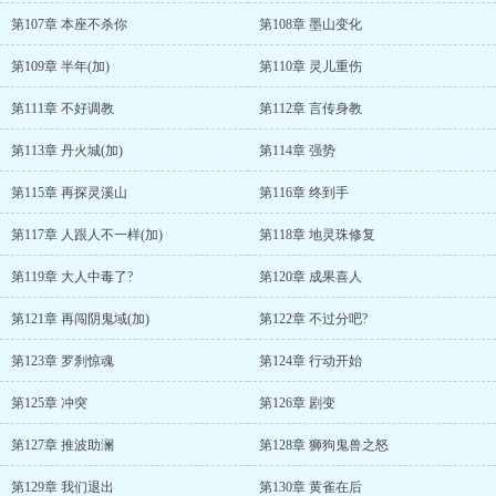
第107章 本座不杀你
第108章 墨山变化
第109章 半年(加)
第110章 灵儿重伤
第111章 不好调教
第112章 言传身教
第113章 丹火城(加)
第114章 强势
第115章 再探灵溪山
第116章 终到手
第117章 人跟人不一样(加)
第118章 地灵珠修复
第119章 大人中毒了?
第120章 成果喜人
第121章 再闯阴鬼域(加)
第122章 不过分吧?
第123章 罗刹惊魂
第124章 行动开始
第125章 冲突
第126章 剧变
第127章 推波助澜
第128章 狮狗鬼兽之怒
第129章 我们退出
第130章 黄雀在后