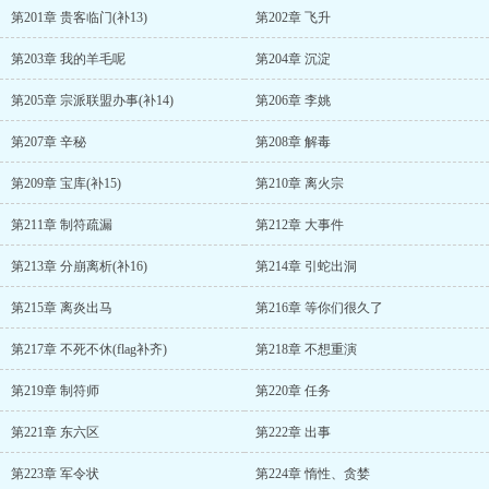
第201章 贵客临门(补13)
第202章 飞升
第203章 我的羊毛呢
第204章 沉淀
第205章 宗派联盟办事(补14)
第206章 李姚
第207章 辛秘
第208章 解毒
第209章 宝库(补15)
第210章 离火宗
第211章 制符疏漏
第212章 大事件
第213章 分崩离析(补16)
第214章 引蛇出洞
第215章 离炎出马
第216章 等你们很久了
第217章 不死不休(flag补齐)
第218章 不想重演
第219章 制符师
第220章 任务
第221章 东六区
第222章 出事
第223章 军令状
第224章 惰性、贪婪