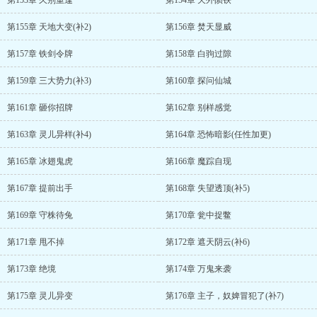
第153章 久别重逢
第154章 天外陨铁
第155章 天地大变(补2)
第156章 焚天显威
第157章 铁剑令牌
第158章 白驹过隙
第159章 三大势力(补3)
第160章 探问仙城
第161章 砸你招牌
第162章 别样感觉
第163章 灵儿异样(补4)
第164章 恐怖暗影(任性加更)
第165章 冰翅鬼虎
第166章 魔踪自现
第167章 提前出手
第168章 失望透顶(补5)
第169章 守株待兔
第170章 瓮中捉鳖
第171章 甩不掉
第172章 遮天阴云(补6)
第173章 绝境
第174章 万鬼来袭
第175章 灵儿异变
第176章 主子，奴婢冒犯了(补7)