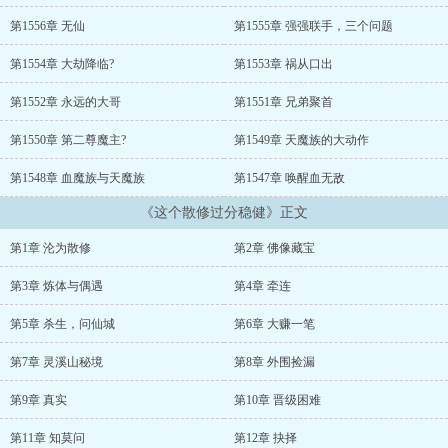
第1556章 无仙
第1555章 强强联手，三个问题
第1554章 大劫降临?
第1553章 祸从口出
第1552章 永远的大哥
第1551章 兄弟聚首
第1550章 第二尊魔主?
第1549章 天魔族的大动作
第1548章 血魔族与天魔族
第1547章 唤醒血无敌
《这个散修过分稳健》正文
第1章 沦为散修
第2章 佛像藏宝
第3章 炼体与偶遇
第4章 牵连
第5章 杀生，问仙城
第6章 大赚一笔
第7章 灵溪山秘境
第8章 外围捡漏
第9章 真实
第10章 晋级困难
第11章 知莫问
第12章 抉择