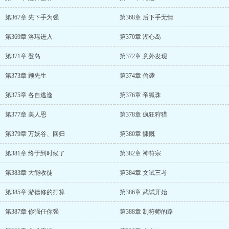
第367章 先下手为强
第368章 后下手无情
第369章 洛瑶进入
第370章 湖心岛
第371章 登岛
第372章 意外发现
第373章 顾先生
第374章 偷袭
第375章 各自逃逸
第376章 帝狐珠
第377章 美人恩
第378章 疯狂狩猎
第379章 万妖谷、回归
第380章 慷慨
第381章 终于到时候了
第382章 神符宗
第383章 大能收徒
第384章 文试三考
第385章 游德修的打算
第386章 武试开始
第387章 你强任你强
第388章 制符师的路