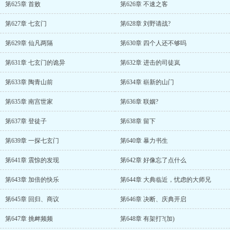
第625章 首败
第626章 不速之客
第627章 七玄门
第628章 刘野请战?
第629章 仙凡两隔
第630章 四个人还不够吗
第631章 七玄门的诡异
第632章 进击的司徒岚
第633章 陶青山前
第634章 崭新的山门
第635章 南宫世家
第636章 联姻?
第637章 登徒子
第638章 留下
第639章 一探七玄门
第640章 暴力书生
第641章 震惊的发现
第642章 好像忘了点什么
第643章 加倍的快乐
第644章 大典临近，忧虑的大师兄
第645章 回归、商议
第646章 决断、庆典开启
第647章 挑衅频频
第648章 有架打?(加)