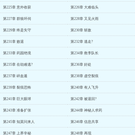
第225章 意外收获
第226章 大难临头
第227章 群狼环伺
第228章 又见火雨
第229章 终是失守
第230章 斩敌
第231章 败退
第232章 逃走?
第233章 药园绝境
第234章 救李队长
第235章 在劫难逃?
第236章 好处
第237章 碎血遁
第238章 虚空裂痕
第239章 裂痕恐怖
第240章 有人飞升
第241章 巨大眼球
第242章 被退回?
第243章 准备扩张
第244章 神秘人求药
第245章 知莫问来人
第246章 信息共享
第247章 上界辛秘
第248章 再现