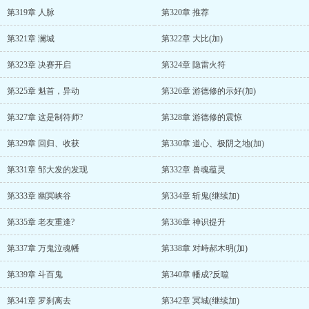
第319章 人脉
第320章 推荐
第321章 澜城
第322章 大比(加)
第323章 决赛开启
第324章 隐雷火符
第325章 魁首，异动
第326章 游德修的示好(加)
第327章 这是制符师?
第328章 游德修的震惊
第329章 回归、收获
第330章 道心、极阴之地(加)
第331章 邹大发的发现
第332章 兽魂蕴灵
第333章 幽冥峡谷
第334章 斩鬼(继续加)
第335章 老友重逢?
第336章 神识提升
第337章 万鬼泣魂幡
第338章 对峙郝木明(加)
第339章 斗百鬼
第340章 幡成?反噬
第341章 罗刹离去
第342章 冥城(继续加)