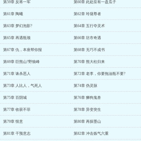
第59章 反将一军
第60章 此处应有一盘瓜子
第61章 陶曦
第62章 玲珑尊者
第63章 梦幻泡影?
第64章 五行夺灵术
第65章 再遇瓶颈
第66章 坊市奇遇
第67章 仇，本座帮你报
第68章 无巧不成书
第69章 巨熊山?野狼峰
第70章 熊大柱归来
第71章 诛杀恶人
第72章 老李，你要拖油瓶不要?
第73章 人比人，气死人
第74章 伪灵脉
第75章 百阴城
第76章 狮狗鬼兽
第77章 收获不菲
第78章 异变突生
第79章 恨意
第80章 再探墨山
第81章 干预意志
第82章 冲击炼气六重