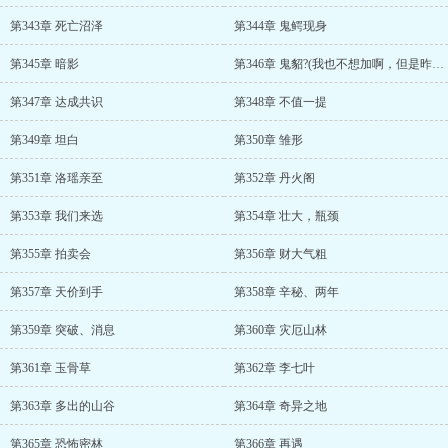
第343章 死亡沼泽
第344章 鬼鳄现身
第345章 暗影
第346章 鬼貂?(我也不想加啊，但是昨天三张催更符啊)
第347章 达成共识
第348章 不值一提
第349章 坦白
第350章 雏形
第351章 洛瑶亲至
第352章 丹火阁
第353章 我们来选
第354章 壮大，瓶颈
第355章 拍卖会
第356章 财大气粗
第357章 天价到手
第358章 辛秘、两年
第359章 突破、消息
第360章 灾厄山林
第361章 玉骨草
第362章 李七叶
第363章 多出的山谷
第364章 奇异之地
第365章 恐怖密林
第366章 再遇