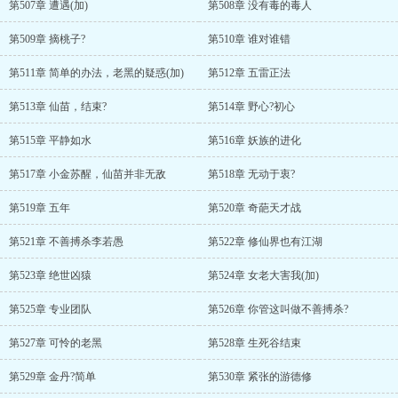
第507章 遭遇(加)
第508章 没有毒的毒人
第509章 摘桃子?
第510章 谁对谁错
第511章 简单的办法，老黑的疑惑(加)
第512章 五雷正法
第513章 仙苗，结束?
第514章 野心?初心
第515章 平静如水
第516章 妖族的进化
第517章 小金苏醒，仙苗并非无敌
第518章 无动于衷?
第519章 五年
第520章 奇葩天才战
第521章 不善搏杀李若愚
第522章 修仙界也有江湖
第523章 绝世凶猿
第524章 女老大害我(加)
第525章 专业团队
第526章 你管这叫做不善搏杀?
第527章 可怜的老黑
第528章 生死谷结束
第529章 金丹?简单
第530章 紧张的游德修