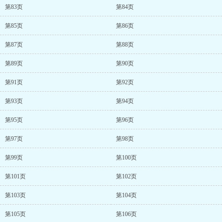
第83页
第84页
第85页
第86页
第87页
第88页
第89页
第90页
第91页
第92页
第93页
第94页
第95页
第96页
第97页
第98页
第99页
第100页
第101页
第102页
第103页
第104页
第105页
第106页