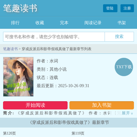
笔趣读书
登陆
注册
排行
收藏
完本
阅读记录
书架
笔趣读书
> 穿成反派后和影帝假戏真做了最新章节列表
作者：水词
TXT下载
类别：其他小说
状态：连载
最后更新：2025-10-26 09:31
开始阅读
加入书架
简介:
《穿成反派后和影帝假戏真做了》 作者：水词【完结+番
展开
»
外】 文案： 井意远意外穿进了一本耽美娱乐圈文里，成了憨
《穿成反派后和影帝假戏真做了》最新章节
批反派。 井意远毅然决定要凭本事踩着主角渣受的头往上
爬。 可还没爬呢，就被陷害的全网黑的翻不了身。 井意远懵
第120页
第119页