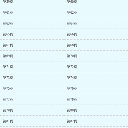
第59页
第60页
第61页
第62页
第63页
第64页
第65页
第66页
第67页
第68页
第69页
第70页
第71页
第72页
第73页
第74页
第75页
第76页
第77页
第78页
第79页
第80页
第81页
第82页