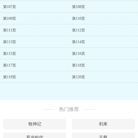
第107页
第108页
第109页
第110页
第111页
第112页
第113页
第114页
第115页
第116页
第117页
第118页
第119页
第120页
热门推荐
牧神记
剑来
星光时代
元尊