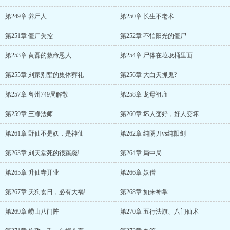
第249章 养尸人
第250章 长生不老术
第251章 僵尸失控
第252章 不怕阳光的僵尸
第253章 黄磊的救命恩人
第254章 尸体在垃圾桶里面
第255章 刘家别墅的集体葬礼
第256章 大白天抓鬼?
第257章 粤州749局解散
第258章 龙母祖庙
第259章 三净法师
第260章 坏人变好，好人变坏
第261章 野仙不是妖，是神仙
第262章 纯阴刀vs纯阳剑
第263章 刘天堂死的很蹊跷!
第264章 局中局
第265章 升仙寺开业
第266章 妖僧
第267章 天狗食日，必有大祸!
第268章 如来神掌
第269章 崂山八门阵
第270章 五行法旗、八门仙术