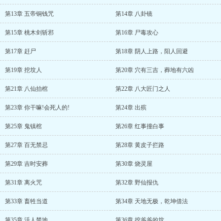
第13章 五帝铜钱咒
第14章 八卦镜
第15章 桃木剑斩邪
第16章 尸毒攻心
第17章 赶尸
第18章 阴人上路，阳人回避
第19章 挖坟人
第20章 穴有三吉，葬地有六凶
第21章 八仙抬棺
第22章 八大匠门之人
第23章 你干嘛!会死人的!
第24章 出殡
第25章 鬼镇棺
第26章 红事撞白事
第27章 百无禁忌
第28章 黄皮子拦路
第29章 吉时安葬
第30章 烧灵屋
第31章 离火咒
第32章 野仙报仇
第33章 畜牲当道
第34章 天地无极，乾坤借法
第35章 活人禁地
第36章 挖爷爷的坟