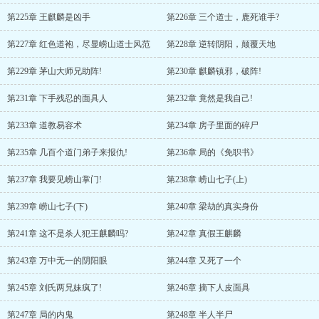
第225章 王麒麟是凶手
第226章 三个道士，鹿死谁手?
第227章 红色道袍，尽显崂山道士风范
第228章 逆转阴阳，颠覆天地
第229章 茅山大师兄助阵!
第230章 麒麟镇邪，破阵!
第231章 下手残忍的面具人
第232章 竟然是我自己!
第233章 道教易容术
第234章 房子里面的碎尸
第235章 几百个道门弟子来报仇!
第236章 局的《免职书》
第237章 我要见崂山掌门!
第238章 崂山七子(上)
第239章 崂山七子(下)
第240章 梁劫的真实身份
第241章 这不是杀人犯王麒麟吗?
第242章 真假王麒麟
第243章 万中无一的阴阳眼
第244章 又死了一个
第245章 刘氏两兄妹疯了!
第246章 摘下人皮面具
第247章 局的内鬼
第248章 半人半尸