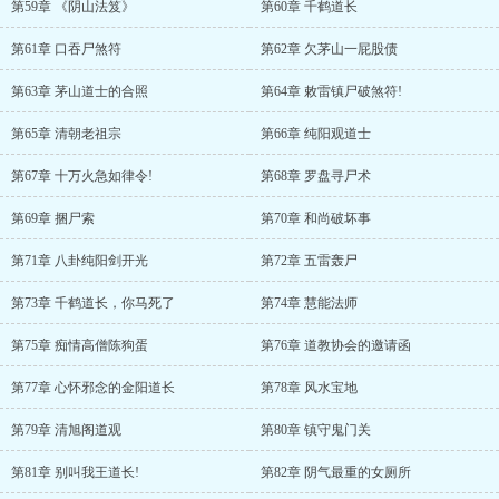
第59章 《阴山法笈》
第60章 千鹤道长
第61章 口吞尸煞符
第62章 欠茅山一屁股债
第63章 茅山道士的合照
第64章 敕雷镇尸破煞符!
第65章 清朝老祖宗
第66章 纯阳观道士
第67章 十万火急如律令!
第68章 罗盘寻尸术
第69章 捆尸索
第70章 和尚破坏事
第71章 八卦纯阳剑开光
第72章 五雷轰尸
第73章 千鹤道长，你马死了
第74章 慧能法师
第75章 痴情高僧陈狗蛋
第76章 道教协会的邀请函
第77章 心怀邪念的金阳道长
第78章 风水宝地
第79章 清旭阁道观
第80章 镇守鬼门关
第81章 别叫我王道长!
第82章 阴气最重的女厕所