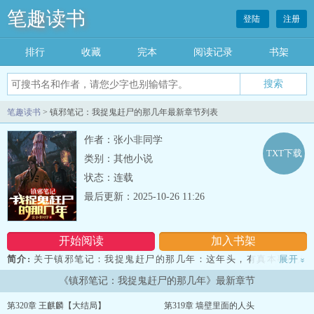
笔趣读书
登陆
注册
排行
收藏
完本
阅读记录
书架
笔趣读书
> 镇邪笔记：我捉鬼赶尸的那几年最新章节列表
作者：张小非同学
TXT下载
类别：其他小说
状态：连载
最后更新：2025-10-26 11:26
开始阅读
加入书架
简介:
关于镇邪笔记：我捉鬼赶尸的那几年：这年头，有真本事的人
展开
»
不多了。入行十余年之久，我每天都跟死人打交道。背尸、画脸、缝
《镇邪笔记：我捉鬼赶尸的那几年》最新章节
皮、望风、探水、掘坟、法事、引路、封棺。爷爷跟我说，三十岁便
能金盆洗手。但我却给自己起了一卦，我的命只有三十年。用我仅剩
第320章 王麒麟【大结局】
第319章 墙壁里面的人头