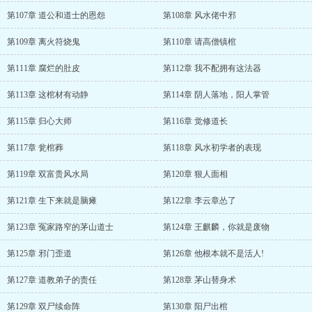
第107章 道公和道士的恩怨
第108章 风水佬中邪
第109章 离火符烧鬼
第110章 请高僧镇棺
第111章 腐烂的肚皮
第112章 我不配拥有这法器
第113章 这棺材有动静
第114章 阴人落地，阳人掌管
第115章 归心大师
第116章 觉修道长
第117章 瓮棺葬
第118章 风水初学者的表现
第119章 双富贵风水局
第120章 狠人面相
第121章 生下来就是脑瘫
第122章 李云章怂了
第123章 冤家路窄的茅山道士
第124章 王麒麟，你就是废物
第125章 邪门歪道
第126章 他根本就不是活人!
第127章 道教弟子的责任
第128章 茅山替身术
第129章 双尸续命阵
第130章 阳尸出棺