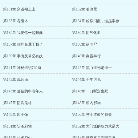
第131章 穿道袍上山
第132章 引魂咒
第133章 吞鬼术
第134章 凶秽消散，道炁常存
第135章 我要你一起陪葬
第136章 阴气化血
第137章 你的命属于我了
第138章 胡老尸
第139章 事出反常必有妖
第140章 奔雷奉行
第141章 神秘组织749局
第142章 黑白道袍老道士
第143章 观音庙
第144章 千年厉鬼
第145章 迷信的中老年人
第146章 一口断定生死
第147章 阴兵鬼将
第148章 棺内邪物
第149章 四不像
第150章 整个道教的损失
第151章 斩杀邪物
第152章 大门派的权力就是大