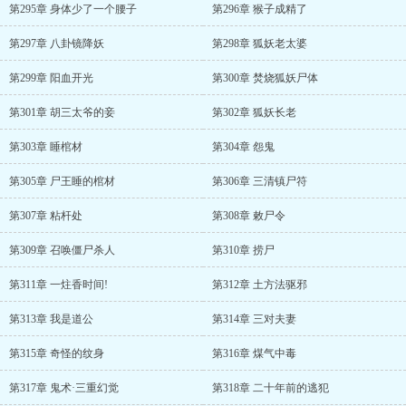
第295章 身体少了一个腰子
第296章 猴子成精了
第297章 八卦镜降妖
第298章 狐妖老太婆
第299章 阳血开光
第300章 焚烧狐妖尸体
第301章 胡三太爷的妾
第302章 狐妖长老
第303章 睡棺材
第304章 怨鬼
第305章 尸王睡的棺材
第306章 三清镇尸符
第307章 粘杆处
第308章 敕尸令
第309章 召唤僵尸杀人
第310章 捞尸
第311章 一炷香时间!
第312章 土方法驱邪
第313章 我是道公
第314章 三对夫妻
第315章 奇怪的纹身
第316章 煤气中毒
第317章 鬼术·三重幻觉
第318章 二十年前的逃犯