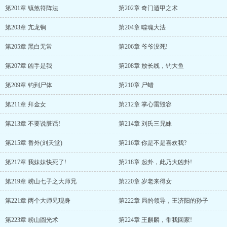
第201章 镇煞符阵法
第202章 奇门遁甲之术
第203章 亢龙锏
第204章 噬魂大法
第205章 黑白无常
第206章 爷爷没死!
第207章 凶手是我
第208章 放长线，钓大鱼
第209章 钓到尸体
第210章 尸蜡
第211章 拜金女
第212章 掌心雷毁容
第213章 不要说脏话!
第214章 刘氏三兄妹
第215章 番外(刘天堂)
第216章 你是不是喜欢我?
第217章 我妹妹快死了!
第218章 起卦，此乃大凶卦!
第219章 崂山七子之大师兄
第220章 岁老来得女
第221章 两个大师兄现身
第222章 局的领导，王济阳的孙子
第223章 崂山圆光术
第224章 王麒麟，带我回家!