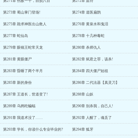
第271章 伤敌一千，自损八百
第272章 血符
第273章 蜀山掌门登场!
第274章 道医扁鹊
第275章 跪求神医出山救人
第276章 黄泉水和鬼泪
第277章 蛇仙岛
第278章 十几种毒蛇
第279章 眼镜王蛇常天龙
第280章 杀师仇人
第281章 黄眼僵尸
第282章 弑君之罪，该杀!
第283章 昏睡了两个半月
第284章 四大僵尸始祖
第285章 新的身份
第286章 二代法器【真灵刀】
第287章 王道长，世道变了!
第288章 山妖
第289章 乌鸦吃蝙蝠
第290章 别杀我，自己人!
第291章 我道术没了……
第292章 人醒了，魂丢了
第293章 学长，你读什么专业毕业的?
第294章 狐牙