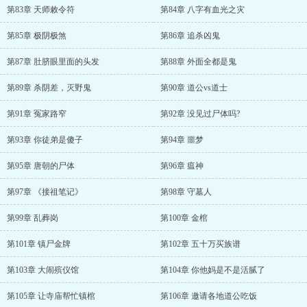
第83章 天师敕令符
第84章 八字有血光之灾
第85章 极阴极煞
第86章 追杀凶鬼
第87章 肚脐眼里面的头发
第88章 外面全都是鬼
第89章 杀阴差，灭野鬼
第90章 道公vs道士
第91章 冤家路窄
第92章 没见过尸体吗?
第93章 你徒弟是傻子
第94章 噩梦
第95章 唐朝的尸体
第96章 瘟神
第97章 《接祖笔记》
第98章 守墓人
第99章 乱葬岗
第100章 金棺
第101章 镇尸金牌
第102章 五十万买族谱
第103章 大闹殡仪馆
第104章 你他妈是不是活腻了
第105章 让寺庙帮忙镇棺
第106章 邀请各地道公吃饭