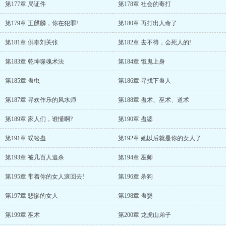
第177章 局证件
第178章 社会的毒打
第179章 王麒麟，你在犯罪!
第180章 再打出人命了
第181章 供奉刘关张
第182章 去不得，会死人的!
第183章 乾坤噬魂术法
第184章 饿鬼上身
第185章 蛊虫
第186章 寻找下蛊人
第187章 寻欢作乐的风水师
第188章 蛊术、巫术、道术
第189章 家人们，谁懂啊?
第190章 蛊婆
第191章 蜈蚣蛊
第192章 她以后就是你的女人了
第193章 被几百人追杀
第194章 巫师
第195章 带着你的女人滚回去!
第196章 杀狗
第197章 悲惨的女人
第198章 蛊婴
第199章 巫术
第200章 龙虎山弟子