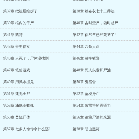
第37章 把祖屋给拆了
第38章 赖布衣七十二葬法
第39章 棺内的干尸
第40章 吉时焚尸，凶时起尸
第41章 紫符
第42章 你爷爷已经死透了!
第43章 善男信女
第44章 六条人命
第45章 人死了，尸体没找到
第46章 敕字驱邪
第47章 笔仙游戏
第48章 死人头发和尸油
第49章 用风水抓鬼
第50章 鬼宿舍
第51章 死无全尸
第52章 坠楼身亡
第53章 油纸伞收魂
第54章 敕雷符的震慑力
第55章 焚烧尸体
第56章 追溯尸油的来源
第57章 七条人命你拿什么还?
第58章 阴山黑符