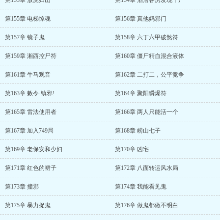
第153章 放虎归山
第154章 酒店客房发现干尸
第155章 电梯惊魂
第156章 真他妈邪门
第157章 镜子鬼
第158章 六丁六甲破煞符
第159章 湘西控尸符
第160章 僵尸精血混合液体
第161章 牛马观音
第162章 二打二，公平竞争
第163章 敕令·镇邪!
第164章 聚阳瞬爆符
第165章 雷法使用者
第166章 两人只能活一个
第167章 加入749局
第168章 崂山七子
第169章 老保安和少妇
第170章 凶宅
第171章 红色的裙子
第172章 八面转运风水局
第173章 撞邪
第174章 我能看见鬼
第175章 暴力捉鬼
第176章 做鬼都做不明白