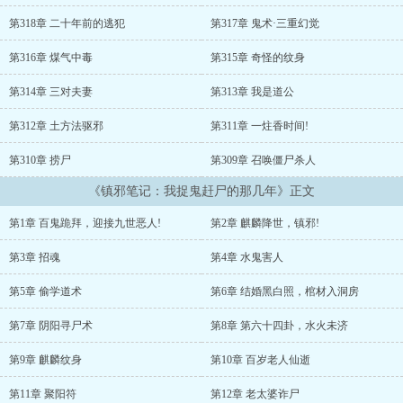
下的时间，向各位讲述我的镇邪生涯。...
第318章 二十年前的逃犯
第317章 鬼术·三重幻觉
第316章 煤气中毒
第315章 奇怪的纹身
第314章 三对夫妻
第313章 我是道公
第312章 土方法驱邪
第311章 一炷香时间!
第310章 捞尸
第309章 召唤僵尸杀人
《镇邪笔记：我捉鬼赶尸的那几年》正文
第1章 百鬼跪拜，迎接九世恶人!
第2章 麒麟降世，镇邪!
第3章 招魂
第4章 水鬼害人
第5章 偷学道术
第6章 结婚黑白照，棺材入洞房
第7章 阴阳寻尸术
第8章 第六十四卦，水火未济
第9章 麒麟纹身
第10章 百岁老人仙逝
第11章 聚阳符
第12章 老太婆诈尸