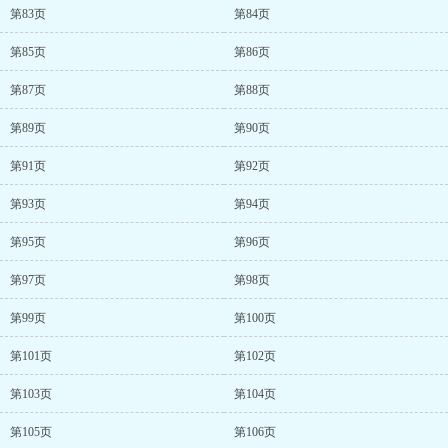
第83页
第84页
第85页
第86页
第87页
第88页
第89页
第90页
第91页
第92页
第93页
第94页
第95页
第96页
第97页
第98页
第99页
第100页
第101页
第102页
第103页
第104页
第105页
第106页