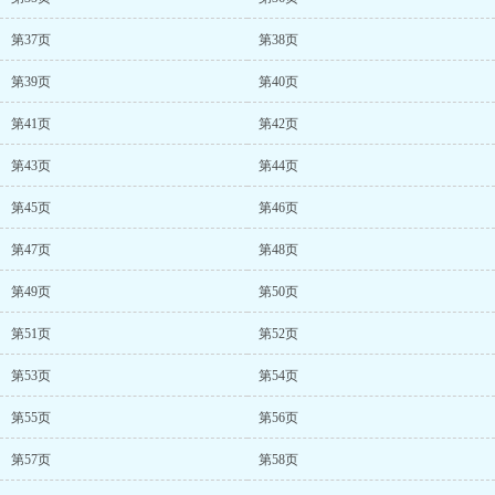
第37页
第38页
第39页
第40页
第41页
第42页
第43页
第44页
第45页
第46页
第47页
第48页
第49页
第50页
第51页
第52页
第53页
第54页
第55页
第56页
第57页
第58页