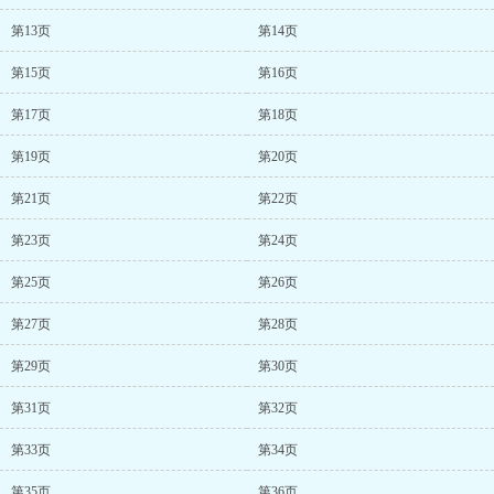
第13页
第14页
第15页
第16页
第17页
第18页
第19页
第20页
第21页
第22页
第23页
第24页
第25页
第26页
第27页
第28页
第29页
第30页
第31页
第32页
第33页
第34页
第35页
第36页