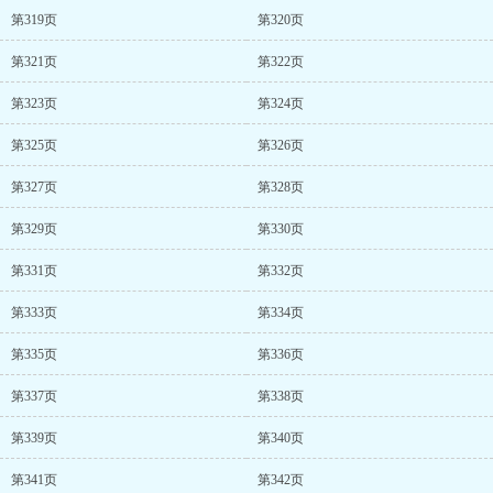
第319页
第320页
第321页
第322页
第323页
第324页
第325页
第326页
第327页
第328页
第329页
第330页
第331页
第332页
第333页
第334页
第335页
第336页
第337页
第338页
第339页
第340页
第341页
第342页