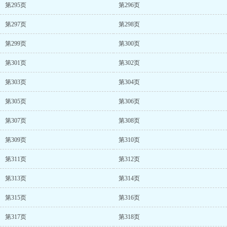
第295页
第296页
第297页
第298页
第299页
第300页
第301页
第302页
第303页
第304页
第305页
第306页
第307页
第308页
第309页
第310页
第311页
第312页
第313页
第314页
第315页
第316页
第317页
第318页