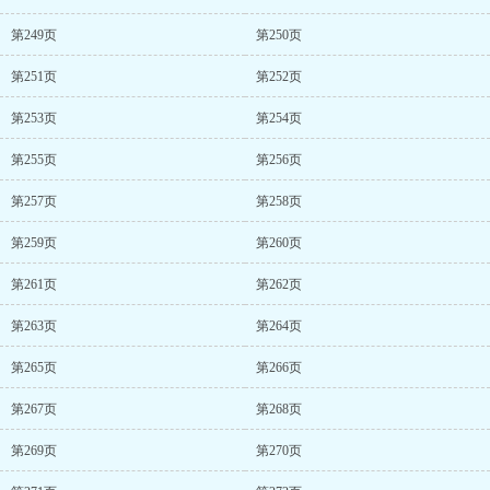
第249页
第250页
第251页
第252页
第253页
第254页
第255页
第256页
第257页
第258页
第259页
第260页
第261页
第262页
第263页
第264页
第265页
第266页
第267页
第268页
第269页
第270页