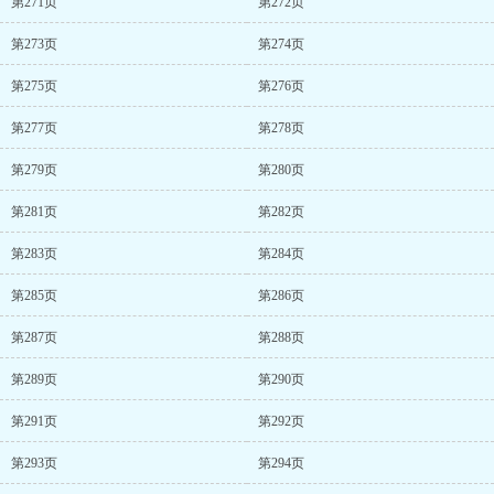
第271页
第272页
第273页
第274页
第275页
第276页
第277页
第278页
第279页
第280页
第281页
第282页
第283页
第284页
第285页
第286页
第287页
第288页
第289页
第290页
第291页
第292页
第293页
第294页