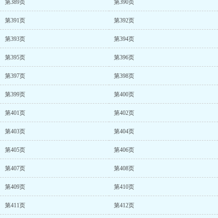
第389页
第390页
第391页
第392页
第393页
第394页
第395页
第396页
第397页
第398页
第399页
第400页
第401页
第402页
第403页
第404页
第405页
第406页
第407页
第408页
第409页
第410页
第411页
第412页