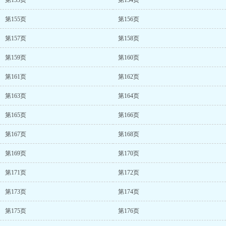
第153页
第154页
第155页
第156页
第157页
第158页
第159页
第160页
第161页
第162页
第163页
第164页
第165页
第166页
第167页
第168页
第169页
第170页
第171页
第172页
第173页
第174页
第175页
第176页