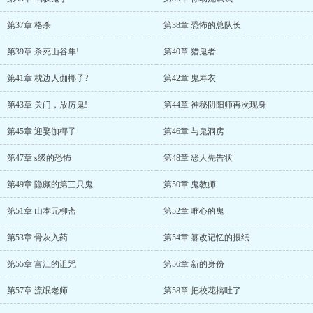
第37章 格杀
第38章 恐怖的总队长
第39章 杀死山谷隼!
第40章 猎鬼者
第41章 枕边人伽椰子?
第42章 鬼寿衣
第43章 关门，放厉鬼!
第44章 神秘阴阳师再次现身
第45章 迎娶伽椰子
第46章 与鬼洞房
第47章 s级的恐怖
第48章 恶人先告状
第49章 隐藏的第三只鬼
第50章 鬼教师
第51章 山本元柳斋
第52章 唯心的鬼
第53章 骨灰入药
第54章 篡改记忆的报纸
第55章 富江的诅咒
第56章 新的身份
第57章 流氓老师
第58章 把校花搞吐了