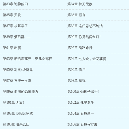
第83章 诡异的刀
第84章 持刀无敌
第85章 哭坟
第86章 报丧
第87章 坟墓塌了
第88章 这妞思想不纯洁
第89章 酒后乱……
第90章 你竟然闯红灯!
第91章 出殡
第92章 鬼路难行
第93章 若活着离开，爽几次都行
第94章 七人众，金花婆婆
第95章 对抗s级厉鬼
第96章 借尸
第97章 再洗一次澡
第98章 鬼钱
第99章 血湖的恐怖能力
第100章 伽椰子出手!
第101章 无敌!
第102章 死里逃生
第103章 阴阳师家族
第104章 石原新一
第105章 暗杀宫田
第106章 石原vs宫田